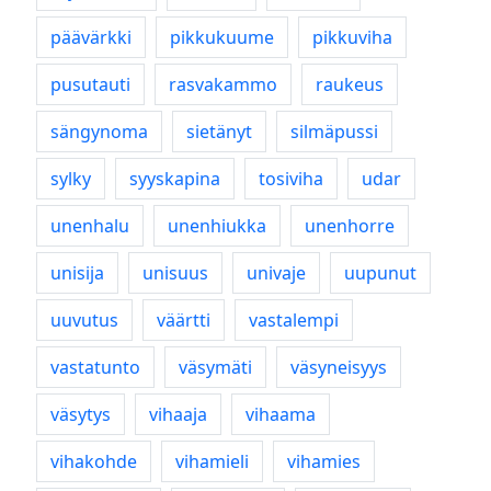
päävärkki
pikkukuume
pikkuviha
pusutauti
rasvakammo
raukeus
sängynoma
sietänyt
silmäpussi
sylky
syyskapina
tosiviha
udar
unenhalu
unenhiukka
unenhorre
unisija
unisuus
univaje
uupunut
uuvutus
väärtti
vastalempi
vastatunto
väsymäti
väsyneisyys
väsytys
vihaaja
vihaama
vihakohde
vihamieli
vihamies