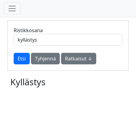
Ristikkosana
Tyhjennä
Ratkaisut ↓
Kyllästys