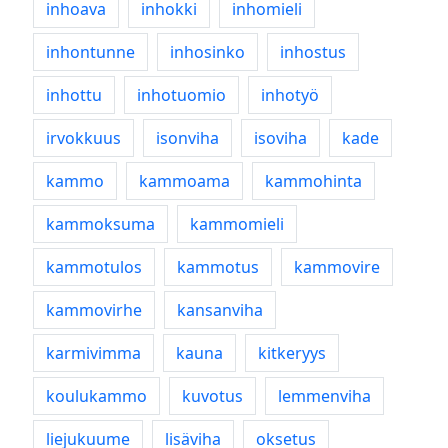
inhoava
inhokki
inhomieli
inhontunne
inhosinko
inhostus
inhottu
inhotuomio
inhotyö
irvokkuus
isonviha
isoviha
kade
kammo
kammoama
kammohinta
kammoksuma
kammomieli
kammotulos
kammotus
kammovire
kammovirhe
kansanviha
karmivimma
kauna
kitkeryys
koulukammo
kuvotus
lemmenviha
liejukuume
lisäviha
oksetus