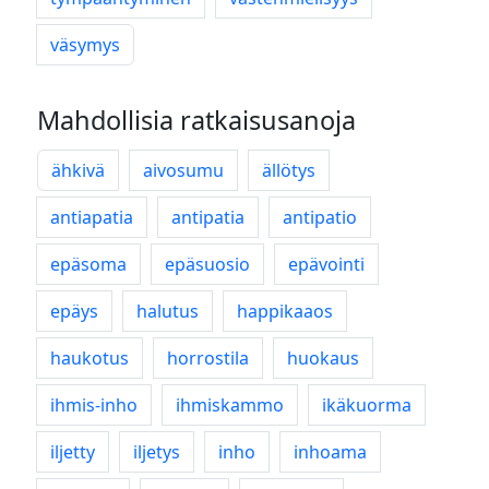
väsymys
Mahdollisia ratkaisusanoja
ähkivä
aivosumu
ällötys
antiapatia
antipatia
antipatio
epäsoma
epäsuosio
epävointi
epäys
halutus
happikaaos
haukotus
horrostila
huokaus
ihmis-inho
ihmiskammo
ikäkuorma
iljetty
iljetys
inho
inhoama