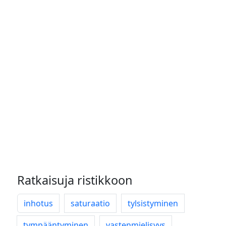
Ratkaisuja ristikkoon
inhotus
saturaatio
tylsistyminen
tympääntyminen
vastenmielisyys