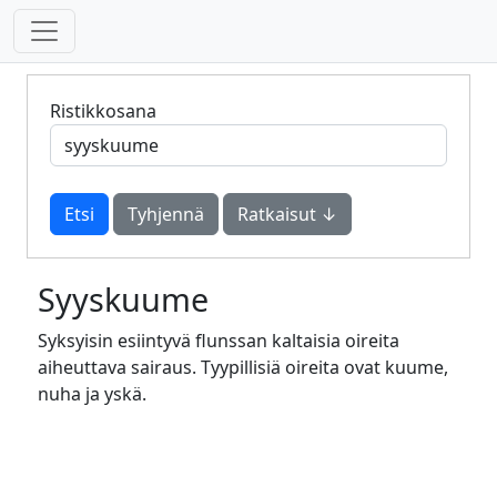
Ristikkosana
Tyhjennä
Ratkaisut ↓
Syyskuume
Syksyisin esiintyvä flunssan kaltaisia oireita
aiheuttava sairaus. Tyypillisiä oireita ovat kuume,
nuha ja yskä.