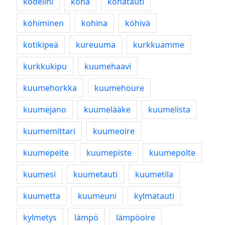
kodeiini
köhä
köhätauti
köhiminen
kohina
köhivä
kotikipeä
kureuuma
kurkkuamme
kurkkukipu
kuumehaavi
kuumehorkka
kuumehoure
kuumejano
kuumelääke
kuumelista
kuumemittari
kuumeoire
kuumepeite
kuumepiste
kuumepolte
kuumesi
kuumetauti
kuumetila
kuumetta
kuumeuni
kylmätauti
kylmetys
lämpö
lämpöoire