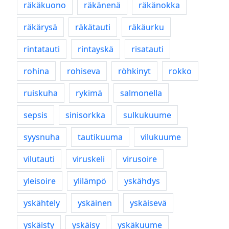
räkäkuono
räkänenä
räkänokka
räkärysä
räkätauti
räkäurku
rintatauti
rintayskä
risatauti
rohina
rohiseva
röhkinyt
rokko
ruiskuha
rykimä
salmonella
sepsis
sinisorkka
sulkukuume
syysnuha
tautikuuma
vilukuume
vilutauti
viruskeli
virusoire
yleisoire
ylilämpö
yskähdys
yskähtely
yskäinen
yskäisevä
yskäisty
yskäisy
yskäkuume