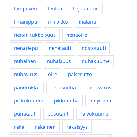
lämpöveri
lentsu
liejukuume
limanippu
m-rokko
malaria
nenän tukkoisuus
nenäoire
nenäriepu
nenätauti
nostotauti
nuhainen
nuhaisuus
nuhakuume
nuhavirus
oire
paiserutto
panorokko
perusnuha
perusvirus
pikkukuume
pikkunuha
pölyriepu
punatauti
pusutauti
raivokuume
räkä
räkäinen
räkäisyys