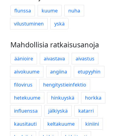
flunssa
kuume
nuha
vilustuminen
yskä
Mahdollisia ratkaisusanoja
äänioire
aivastava
aivastus
aivokuume
angiina
etupyyhin
filovirus
hengitystieinfektio
hetekuume
hinkuyskä
horkka
influenssa
jälkiyskä
katarri
kausitauti
keltakuume
kiniini