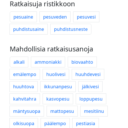
Ratkaisuja ristikkoon
pesuaine
pesuveden
pesuvesi
puhdistusaine
puhdistusneste
Mahdollisia ratkaisusanoja
alkali
ammoniakki
biovaahto
emälempo
huolivesi
huuhdevesi
huuhtova
ikkunanpesu
jälkivesi
kahvitahra
kasvopesu
loppupesu
mäntysuopa
mattopesu
mesitiinu
olkisuopa
päälempo
pestiasia