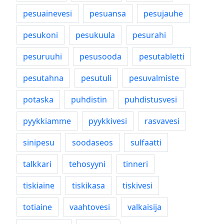
pesuainevesi
pesuansa
pesujauhe
pesukoni
pesukuula
pesurahi
pesuruuhi
pesusooda
pesutabletti
pesutahna
pesutuli
pesuvalmiste
potaska
puhdistin
puhdistusvesi
pyykkiamme
pyykkivesi
rasvavesi
sinipesu
soodaseos
sulfaatti
talkkari
tehosyyni
tinneri
tiskiaine
tiskikasa
tiskivesi
totiaine
vaahtovesi
valkaisija