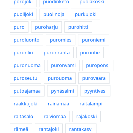
porojoki
puodinketo
puolakoski
puolijoki
puolinoja
purkujoki
puro
puroharju
purohitti
puroluonto
puromies
puroniemi
puronliri
puronranta
purontie
puronuoma
puronvarsi
puroponsi
puroseutu
purouoma
purovaara
putoajamaa
pyhäsalmi
pyyntivesi
raakkujoki
rainamaa
raitalampi
raitasalo
raiviomaa
rajakoski
rämeä
rantajoki
rantakasvi