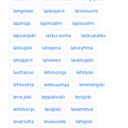
lampivesi
lankojärvi
länsivuono
lapinoja
lapinsalmi
lapiosalmi
lapuanjoki
lasku-uoma
laskuaukko
laskujoki
latoperä
laturyhmä
latvajärvi
latvavesi
laukkujoki
lauttasuo
lehmusoja
lehtijoki
lehtovirta
leikkuumaa
lemmenjoki
lena-joki
leppäkoski
lestijoki
lettokorpi
leväjoki
levämetsä
leväriutta
levävuode
lietejoki