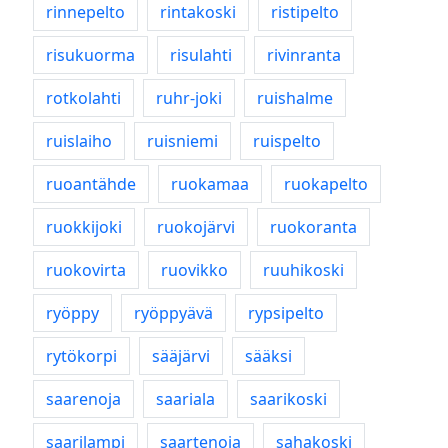
rinnepelto
rintakoski
ristipelto
risukuorma
risulahti
rivinranta
rotkolahti
ruhr-joki
ruishalme
ruislaiho
ruisniemi
ruispelto
ruoantähde
ruokamaa
ruokapelto
ruokkijoki
ruokojärvi
ruokoranta
ruokovirta
ruovikko
ruuhikoski
ryöppy
ryöppyävä
rypsipelto
rytökorpi
sääjärvi
sääksi
saarenoja
saariala
saarikoski
saarilampi
saartenoja
sahakoski