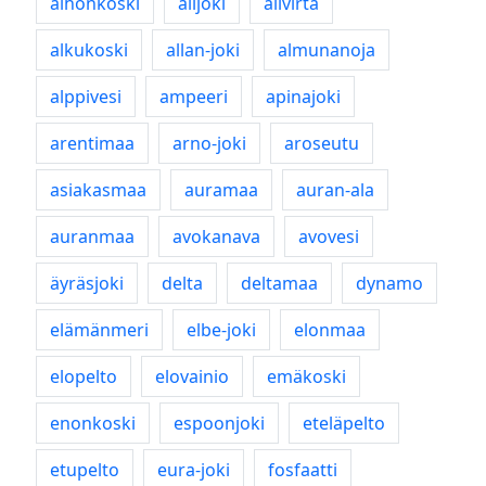
alhonkoski
alijoki
alivirta
alkukoski
allan-joki
almunanoja
alppivesi
ampeeri
apinajoki
arentimaa
arno-joki
aroseutu
asiakasmaa
auramaa
auran-ala
auranmaa
avokanava
avovesi
äyräsjoki
delta
deltamaa
dynamo
elämänmeri
elbe-joki
elonmaa
elopelto
elovainio
emäkoski
enonkoski
espoonjoki
eteläpelto
etupelto
eura-joki
fosfaatti