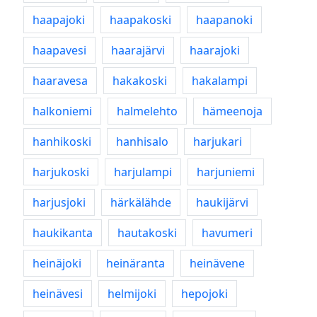
haapajoki
haapakoski
haapanoki
haapavesi
haarajärvi
haarajoki
haaravesa
hakakoski
hakalampi
halkoniemi
halmelehto
hämeenoja
hanhikoski
hanhisalo
harjukari
harjukoski
harjulampi
harjuniemi
harjusjoki
härkälähde
haukijärvi
haukikanta
hautakoski
havumeri
heinäjoki
heinäranta
heinävene
heinävesi
helmijoki
hepojoki