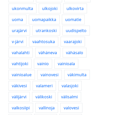
ukonmulta
ulkojoki
ulkovirta
uoma
uomapaikka
uomatie
urajärvi
utrankoski
uudispelto
v-järvi
vaahtosuka
vaarajoki
vahalahti
vähäneva
vähäsalo
vahtijoki
vainio
vainioala
vainioalue
vainovesi
väkimulta
väkivesi
valameri
valasjoki
välijärvi
välikoski
välisalmi
valkosiipi
vallinoja
valovesi