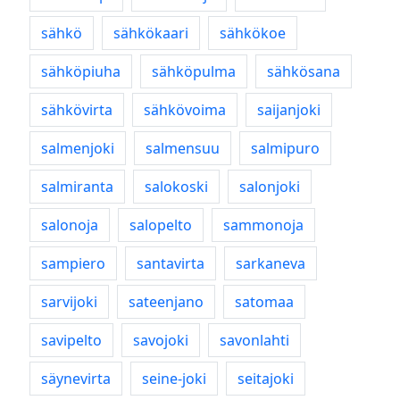
sähkö
sähkökaari
sähkökoe
sähköpiuha
sähköpulma
sähkösana
sähkövirta
sähkövoima
saijanjoki
salmenjoki
salmensuu
salmipuro
salmiranta
salokoski
salonjoki
salonoja
salopelto
sammonoja
sampiero
santavirta
sarkaneva
sarvijoki
sateenjano
satomaa
savipelto
savojoki
savonlahti
säynevirta
seine-joki
seitajoki