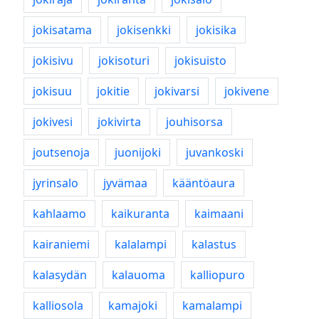
jokisatama
jokisenkki
jokisika
jokisivu
jokisoturi
jokisuisto
jokisuu
jokitie
jokivarsi
jokivene
jokivesi
jokivirta
jouhisorsa
joutsenoja
juonijoki
juvankoski
jyrinsalo
jyvämaa
kääntöaura
kahlaamo
kaikuranta
kaimaani
kairaniemi
kalalampi
kalastus
kalasydän
kalauoma
kalliopuro
kalliosola
kamajoki
kamalampi