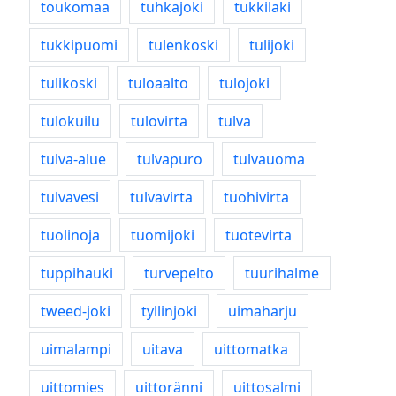
toukomaa
tuhkajoki
tukkilaki
tukkipuomi
tulenkoski
tulijoki
tulikoski
tuloaalto
tulojoki
tulokuilu
tulovirta
tulva
tulva-alue
tulvapuro
tulvauoma
tulvavesi
tulvavirta
tuohivirta
tuolinoja
tuomijoki
tuotevirta
tuppihauki
turvepelto
tuurihalme
tweed-joki
tyllinjoki
uimaharju
uimalampi
uitava
uittomatka
uittomies
uittoränni
uittosalmi