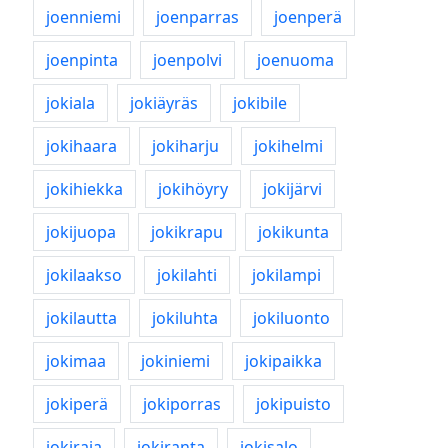
joenniemi
joenparras
joenperä
joenpinta
joenpolvi
joenuoma
jokiala
jokiäyräs
jokibile
jokihaara
jokiharju
jokihelmi
jokihiekka
jokihöyry
jokijärvi
jokijuopa
jokikrapu
jokikunta
jokilaakso
jokilahti
jokilampi
jokilautta
jokiluhta
jokiluonto
jokimaa
jokiniemi
jokipaikka
jokiperä
jokiporras
jokipuisto
jokiraja
jokiranta
jokisalo