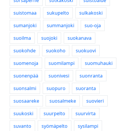
sorsaperhe
sotkakoski
suistoalue
suistomaa
sukupelto
sulkakoski
sumanjoki
summanjoki
suo-oja
suoilma
suojoki
suokanava
suokohde
suokoho
suokuovi
suomenoja
suomilampi
suomuhauki
suonenpää
suonivesi
suonranta
suonsalmi
suopuro
suoranta
suosaareke
suosalmeke
suovieri
suukoski
suurpelto
suurvirta
suvanto
syömäpelto
sysilampi