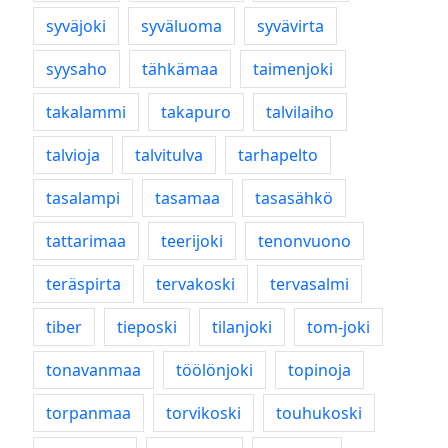
syväjoki
syväluoma
syvävirta
syysaho
tähkämaa
taimenjoki
takalammi
takapuro
talvilaiho
talvioja
talvitulva
tarhapelto
tasalampi
tasamaa
tasasähkö
tattarimaa
teerijoki
tenonvuono
teräspirta
tervakoski
tervasalmi
tiber
tieposki
tilanjoki
tom-joki
tonavanmaa
töölönjoki
topinoja
torpanmaa
torvikoski
touhukoski