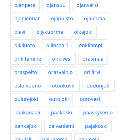
ojanperä
ojansuu
ojanvarsi
ojapiennar
ojapuisto
ojauoma
olavi
öljykuorma
olkajoki
olkiluoto
ollinsaari
onkilampi
onkitamine
onkivesi
orasmaa
oraspelto
orasvainio
orijärvi
oslo-vuono
otonkoski
oudonjoki
oulun-joki
outojoki
outovesi
pääkanaali
pääkoski
pääskysemo
pahkajoki
päiväniemi
pajakoski
pajulaji
pajuluoma
pajunoja