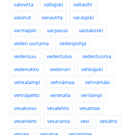
valovirta
valtajoki
valtavihi
valunut
vanavirta
varasjoki
varmajoki
varpasuo
vastakoski
veden uurtama
vedenpohja
vedensuu
vedentulva
vedentuoma
vedenukko
vedenviri
vehkajoki
vehkalampi
vehnämaa
vehnämäki
vehnäpelto
venetalla
verilampi
vesakoivu
vesalehto
vesamaa
vesaniemi
vesaranta
vesi
vesiaho
vesiala
vesialue
vesiamme