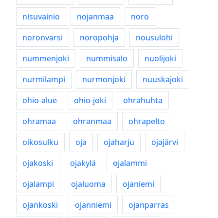
nisuvainio
nojanmaa
noro
noronvarsi
noropohja
nousulohi
nummenjoki
nummisalo
nuolijoki
nurmilampi
nurmonjoki
nuuskajoki
ohio-alue
ohio-joki
ohrahuhta
ohramaa
ohranmaa
ohrapelto
oikosulku
oja
ojaharju
ojajärvi
ojakoski
ojakylä
ojalammi
ojalampi
ojaluoma
ojaniemi
ojankoski
ojanniemi
ojanparras