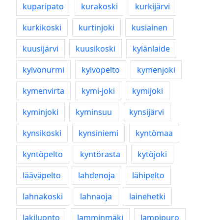
kuparipato
kurakoski
kurkijärvi
kurkikoski
kurtinjoki
kusiainen
kuusijärvi
kuusikoski
kylänlaide
kylvönurmi
kylvöpelto
kymenjoki
kymenvirta
kymi-joki
kymijoki
kyminjoki
kyminsuu
kynsijärvi
kynsikoski
kynsiniemi
kyntömaa
kyntöpelto
kyntörasta
kytöjoki
lääväpelto
lahdenoja
lähipelto
lahnakoski
lahnaoja
lainehetki
lakiluonto
lamminmäki
lampipuro