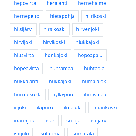
hepovirta
heralahti
hernehalme
hernepelto
hietapohja
hiirikoski
hiisijärvi
hirsikoski
hirvenjoki
hirvijoki
hirvikoski
hiukkajoki
hiusvirta
honkajoki
hopeapaju
hopeavirta
huhtamaa
huhtaoja
hukkajahti
hukkajoki
humalajoki
hurmekoski
hylkypuu
ihmismaa
ii-joki
ikipuro
ilmajoki
ilmankoski
inarinjoki
isar
iso-oja
isojärvi
isojoki
isoluoma
isomatala