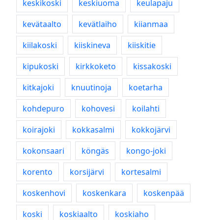
keskikoski
keskiuoma
keulapaju
kevätaalto
kevätlaiho
kiianmaa
kiilakoski
kiiskineva
kiiskitie
kipukoski
kirkkoketo
kissakoski
kitkajoki
knuutinoja
koetarha
kohdepuro
kohovesi
koilahti
koirajoki
kokkasalmi
kokkojärvi
kokonsaari
köngäs
kongo-joki
korento
korsijärvi
kortesalmi
koskenhovi
koskenkara
koskenpää
koski
koskiaalto
koskiaho