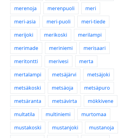
merenoja
merenpuoli
meri
meri-asia
meri-puoli
meri-tiede
merijoki
merikoski
merilampi
merimade
meriniemi
merisaari
meritontti
merivesi
merta
mertalampi
metsäjärvi
metsäjoki
metsäkoski
metsäoja
metsäpuro
metsäranta
metsävirta
mökkivene
multatila
multiniemi
murtomaa
mustakoski
mustanjoki
mustanoja