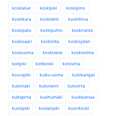
koskialue
koskijoki
koskijono
koskikara
koskilahti
koskilinna
koskipato
koskipuhto
koskiranta
koskisaari
koskisilta
koskisydän
koskiuoma
koskivene
koskivoima
kotijoki
kotikoski
kotovirta
kourajoki
kulku-uoma
kulokangas
kulomäki
kuloniemi
kulovirta
kultapirta
kuohumäki
kuokkamaa
kuolajoki
kuolanjoki
kuorikoski