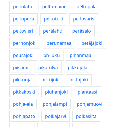
peltolatu
peltomaine
peltopala
peltoperä
peltotuki
peltovaris
peltovieri
perälahti
peräsalo
perhonjoki
perunamaa
petäjäjoki
peurajoki
ph-luku
pihanmaa
piisami
pikatulva
pikkujoki
pikkuoja
pirttijoki
pistojoki
pitkäkoski
piuhanjoki
plantaasi
pohja-ala
pohjalampi
pohjamuovi
pohjapato
poikajärvi
poikasilta