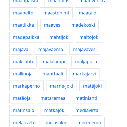
maanpalsta
maantilus
maanvuokra
maapelto
maastonimi
maatalo
maatilkka
maavesi
madekoski
madepaikka
mahtijoki
maitojoki
majava
majavaemo
majavavesi
mäkilahti
mäkilampi
maljapuro
mallinoja
manttaali
märkäjärvi
märkäperho
marne-joki
mätäjoki
mätäoja
mataramaa
matinlahti
matinsalo
matkajoki
mediavirta
melanveto
melasalmi
merenemä