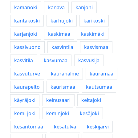
kamanoki
kanava
kanjoni
kantakoski
karhujoki
karikoski
karjanjoki
kaskimaa
kaskimäki
kassivuono
kasvintila
kasvismaa
kasvitila
kasvumaa
kasvusija
kasvuturve
kaurahalme
kauramaa
kaurapelto
kaurismaa
kautsumaa
käyräjoki
keinusaari
keltajoki
kemi-joki
keminjoki
kesäjoki
kesantomaa
kesätulva
keskijärvi