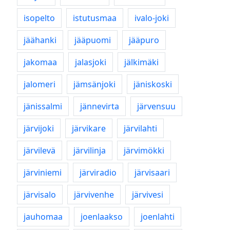
isopelto
istutusmaa
ivalo-joki
jäähanki
jääpuomi
jääpuro
jakomaa
jalasjoki
jälkimäki
jalomeri
jämsänjoki
jäniskoski
jänissalmi
jännevirta
järvensuu
järvijoki
järvikare
järvilahti
järvilevä
järvilinja
järvimökki
järviniemi
järviradio
järvisaari
järvisalo
järvivenhe
järvivesi
jauhomaa
joenlaakso
joenlahti