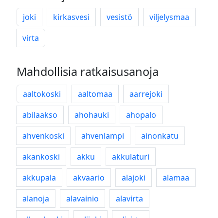
joki
kirkasvesi
vesistö
viljelysmaa
virta
Mahdollisia ratkaisusanoja
aaltokoski
aaltomaa
aarrejoki
abilaakso
ahohauki
ahopalo
ahvenkoski
ahvenlampi
ainonkatu
akankoski
akku
akkulaturi
akkupala
akvaario
alajoki
alamaa
alanoja
alavainio
alavirta