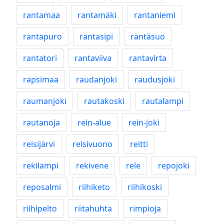
rantamaa
rantamäki
rantaniemi
rantapuro
rantasipi
räntäsuo
rantatori
rantaviiva
rantavirta
rapsimaa
raudanjoki
raudusjoki
raumanjoki
rautakoski
rautalampi
rautanoja
rein-alue
rein-joki
reisijärvi
reisivuono
reitti
rekilampi
rekivene
rele
repojoki
reposalmi
riihiketo
riihikoski
riihipelto
riitahuhta
rimpioja