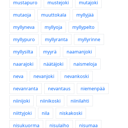
mustapuro
mustejoki
mutajoki
mutaoja
muuttokala
myllyjää
myllyneva
myllyoja
myllypelto
myllypuro
myllyranta
myllyrinne
myllysilta
myyrä
naamanjoki
naarajoki
näätäjoki
naismeloja
neva
nevanjoki
nevankoski
nevanranta
nevantaus
niemenpää
niinijoki
niinikoski
niinilahti
niittyjoki
nila
niskakoski
nisukuorma
nisulaiho
nisumaa