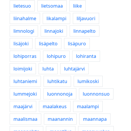
lietesuo
lietsomaa
liike
liinahalme
likalampi
liljavuori
limnologi
linnajoki
linnapelto
lisäjoki
lisäpelto
lisäpuro
lohiporras
lohipuro
lohiranta
loimijoki
luhta
luhtajärvi
luhtaniemi
luhtikatu
lumikoski
lummejoki
luonnonoja
luonnonsuo
maajärvi
maalakeus
maalampi
maalismaa
maanannin
maannapa