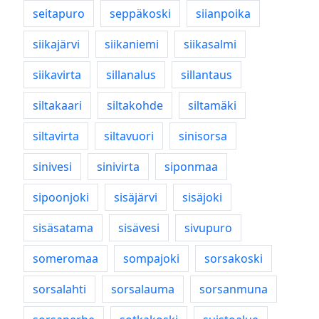
seitapuro
seppäkoski
siianpoika
siikajärvi
siikaniemi
siikasalmi
siikavirta
sillanalus
sillantaus
siltakaari
siltakohde
siltamäki
siltavirta
siltavuori
sinisorsa
sinivesi
sinivirta
siponmaa
sipoonjoki
sisäjärvi
sisäjoki
sisäsatama
sisävesi
sivupuro
someromaa
sompajoki
sorsakoski
sorsalahti
sorsalauma
sorsanmuna