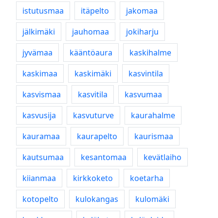
istutusmaa
itäpelto
jakomaa
jälkimäki
jauhomaa
jokiharju
jyvämaa
kääntöaura
kaskihalme
kaskimaa
kaskimäki
kasvintila
kasvismaa
kasvitila
kasvumaa
kasvusija
kasvuturve
kaurahalme
kauramaa
kaurapelto
kaurismaa
kautsumaa
kesantomaa
kevätlaiho
kiianmaa
kirkkoketo
koetarha
kotopelto
kulokangas
kulomäki