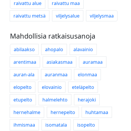
raivattu alue
raivattu maa
raivattu metsä
viljelysalue
viljelysmaa
Mahdollisia ratkaisusanoja
abilaakso
ahopalo
alavainio
arentimaa
asiakasmaa
auramaa
auran-ala
auranmaa
elonmaa
elopelto
elovainio
eteläpelto
etupelto
halmelehto
herajoki
hernehalme
hernepelto
huhtamaa
ihmismaa
isomatala
isopelto