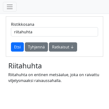
Ristikkosana
Tyhjennä
Ratkaisut ↓
Riitahuhta
Riitahuhta on entinen metsäalue, joka on raivattu
viljelysmaaksi raivaussahalla.