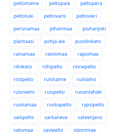
peltomaine
peltopala
peltoperä
peltotuki
peltovaris
peltovieri
perunamaa
pihanmaa
piuhanjoki
plantaasi
pohja-ala
puodinketo
rainamaa
raiviomaa
rapsimaa
riihiketo
riihipelto
rinnepelto
ristipelto
ruishalme
ruislaiho
ruisniemi
ruispelto
ruoantähde
ruokamaa
ruokapelto
rypsipelto
salopelto
sarkaneva
sateenjano
satomaa
savipelto
siponmaa