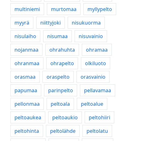
multiniemi
murtomaa
myllypelto
myyrä
niittyjoki
nisukuorma
nisulaiho
nisumaa
nisuvainio
nojanmaa
ohrahuhta
ohramaa
ohranmaa
ohrapelto
olkiluoto
orasmaa
oraspelto
orasvainio
papumaa
parinpelto
pellavamaa
pellonmaa
peltoala
peltoalue
peltoaukea
peltoaukio
peltohiiri
peltohinta
peltolähde
peltolatu