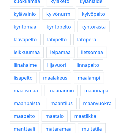
kuokkamaa
kyläketo
kylänlaide
kylävainio
kylvönurmi
kylvöpelto
kyntömaa
kyntöpelto
kyntörasta
lääväpelto
lähipelto
latoperä
leikkuumaa
leipämaa
lietsomaa
liinahalme
liljavuori
linnapelto
lisäpelto
maalakeus
maalampi
maalismaa
maanannin
maannapa
maanpalsta
maantilus
maanvuokra
maapelto
maatalo
maatilkka
manttaali
mataramaa
multatila