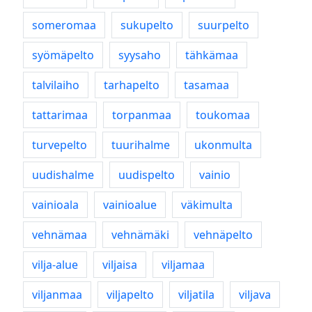
someromaa
sukupelto
suurpelto
syömäpelto
syysaho
tähkämaa
talvilaiho
tarhapelto
tasamaa
tattarimaa
torpanmaa
toukomaa
turvepelto
tuurihalme
ukonmulta
uudishalme
uudispelto
vainio
vainioala
vainioalue
väkimulta
vehnämaa
vehnämäki
vehnäpelto
vilja-alue
viljaisa
viljamaa
viljanmaa
viljapelto
viljatila
viljava