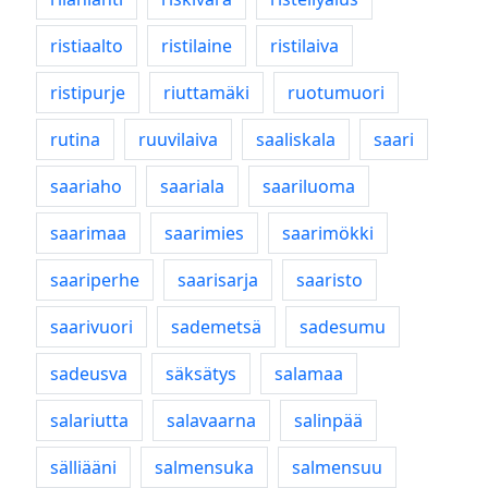
ristiaalto
ristilaine
ristilaiva
ristipurje
riuttamäki
ruotumuori
rutina
ruuvilaiva
saaliskala
saari
saariaho
saariala
saariluoma
saarimaa
saarimies
saarimökki
saariperhe
saarisarja
saaristo
saarivuori
sademetsä
sadesumu
sadeusva
säksätys
salamaa
salariutta
salavaarna
salinpää
sälliääni
salmensuka
salmensuu