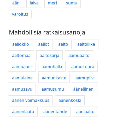
ääni
laiva
meri
sumu
varoitus
Mahdollisia ratkaisusanoja
aallokko
aallot
aalto
aaltoliike
aaltomaa
aaltosarja
aamuaalto
aamuauer
aamuhalla
aamukuura
aamulaine
aamunkaste
aamupilvi
aamusavu
aamusumu
äänellinen
äänen voimakkuus
äänenkoski
äänenlaatu
äänentähde
ääniaalto