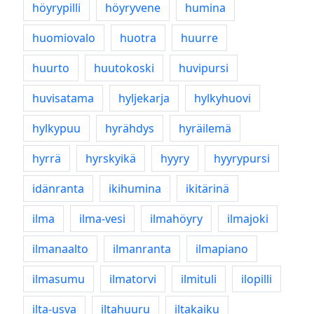
höyrypilli
höyryvene
humina
huomiovalo
huotra
huurre
huurto
huutokoski
huvipursi
huvisatama
hyljekarja
hylkyhuovi
hylkypuu
hyrähdys
hyräilemä
hyrrä
hyrskyikä
hyyry
hyyrypursi
idänranta
ikihumina
ikitärinä
ilma
ilma-vesi
ilmahöyry
ilmajoki
ilmanaalto
ilmanranta
ilmapiano
ilmasumu
ilmatorvi
ilmituli
ilopilli
ilta-usva
iltahuuru
iltakaiku