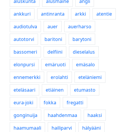
aluskunta
alusmaine
angli
ankkuri
antinranta
arkki
atentie
audiotulva
auer
auerharso
autotorvi
baritoni
barytoni
bassomeri
delfiini
dieselalus
elonpursi
emäruoti
emäsalo
ennemerkki
erolahti
eteläniemi
eteläsaari
etiäinen
etumasto
eura-joki
fokka
fregatti
gonginuija
haahdenmaa
haaksi
haamumaali
hailiparvi
hälyääni