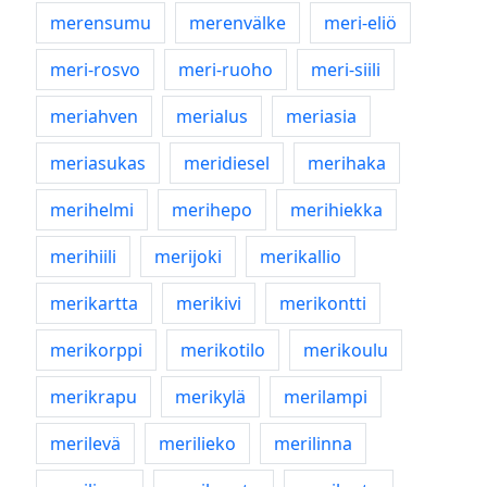
merensumu
merenvälke
meri-eliö
meri-rosvo
meri-ruoho
meri-siili
meriahven
merialus
meriasia
meriasukas
meridiesel
merihaka
merihelmi
merihepo
merihiekka
merihiili
merijoki
merikallio
merikartta
merikivi
merikontti
merikorppi
merikotilo
merikoulu
merikrapu
merikylä
merilampi
merilevä
merilieko
merilinna