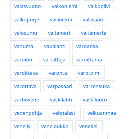
valasvuono
valkoniemi
valkopilvi
valkopurje
valliniemi
vallisaari
valosumu
valtameri
valtamerta
vanuma
vapalahti
varoansa
varoitin
varoittaja
varoittama
varoittava
varonta
varotoimi
varottava
varpasaari
varrensuka
vartiovene
vaskilahti
vaskiluoto
vedenpohja
vehnälasti
velkuanmaa
veneily
venejoukko
venekeli