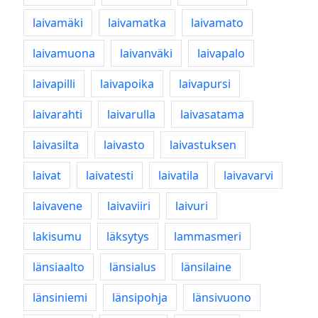
laivamäki
laivamatka
laivamato
laivamuona
laivanväki
laivapalo
laivapilli
laivapoika
laivapursi
laivarahti
laivarulla
laivasatama
laivasilta
laivasto
laivastuksen
laivat
laivatesti
laivatila
laivavarvi
laivavene
laivaviiri
laivuri
lakisumu
läksytys
lammasmeri
länsiaalto
länsialus
länsilaine
länsiniemi
länsipohja
länsivuono