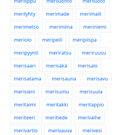
merilippu
meriluonto
meriluoto
merilyhty
merimade
merimaili
merimetso
merimiina
meriniemi
meriolo
meripeili
meripiispa
meripyynti
meriratsu
meriruusu
merisaari
merisäkä
merisalo
merisatama
merisauna
merisavu
merisieni
merisumu
merisuula
meritaimi
meritakki
meritappio
meriteeri
meritiede
merivaihe
merivartio
merivauva
merivesi