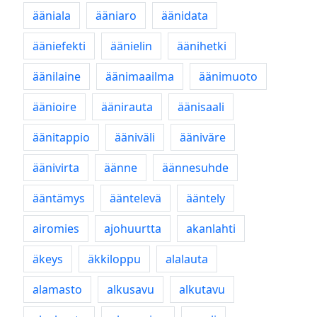
ääniala
ääniaro
äänidata
ääniefekti
äänielin
äänihetki
äänilaine
äänimaailma
äänimuoto
äänioire
äänirauta
äänisaali
äänitappio
ääniväli
ääniväre
äänivirta
äänne
äännesuhde
ääntämys
ääntelevä
ääntely
airomies
ajohuurtta
akanlahti
äkeys
äkkiloppu
alalauta
alamasto
alkusavu
alkutavu