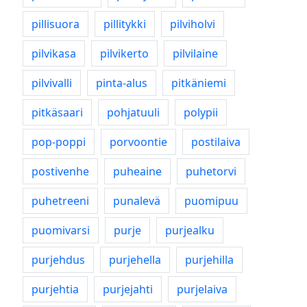
pillisuora
pillitykki
pilviholvi
pilvikasa
pilvikerto
pilvilaine
pilvivalli
pinta-alus
pitkäniemi
pitkäsaari
pohjatuuli
polypii
pop-poppi
porvoontie
postilaiva
postivenhe
puheaine
puhetorvi
puhetreeni
punalevä
puomipuu
puomivarsi
purje
purjealku
purjehdus
purjehella
purjehilla
purjehtia
purjejahti
purjelaiva