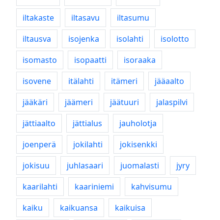
iltakaste
iltasavu
iltasumu
iltausva
isojenka
isolahti
isolotto
isomasto
isopaatti
isoraaka
isovene
itälahti
itämeri
jääaalto
jääkäri
jäämeri
jäätuuri
jalaspilvi
jättiaalto
jättialus
jauholotja
joenperä
jokilahti
jokisenkki
jokisuu
juhlasaari
juomalasti
jyry
kaarilahti
kaariniemi
kahvisumu
kaiku
kaikuansa
kaikuisa