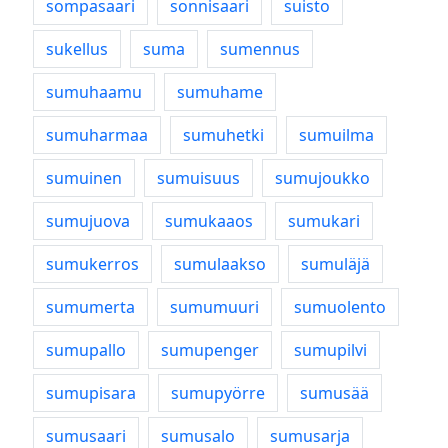
sompasaari
sonnisaari
suisto
sukellus
suma
sumennus
sumuhaamu
sumuhame
sumuharmaa
sumuhetki
sumuilma
sumuinen
sumuisuus
sumujoukko
sumujuova
sumukaaos
sumukari
sumukerros
sumulaakso
sumuläjä
sumumerta
sumumuuri
sumuolento
sumupallo
sumupenger
sumupilvi
sumupisara
sumupyörre
sumusää
sumusaari
sumusalo
sumusarja