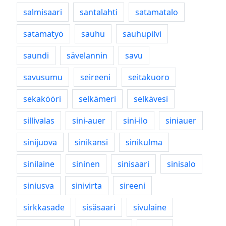
salmisaari
santalahti
satamatalo
satamatyö
sauhu
sauhupilvi
saundi
sävelannin
savu
savusumu
seireeni
seitakuoro
sekakööri
selkämeri
selkävesi
sillivalas
sini-auer
sini-ilo
siniauer
sinijuova
sinikansi
sinikulma
sinilaine
sininen
sinisaari
sinisalo
siniusva
sinivirta
sireeni
sirkkasade
sisäsaari
sivulaine