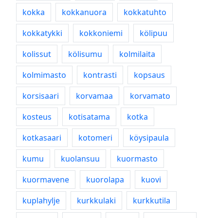
kokka
kokkanuora
kokkatuhto
kokkatykki
kokkoniemi
kölipuu
kolissut
kölisumu
kolmilaita
kolmimasto
kontrasti
kopsaus
korsisaari
korvamaa
korvamato
kosteus
kotisatama
kotka
kotkasaari
kotomeri
köysipaula
kumu
kuolansuu
kuormasto
kuormavene
kuorolapa
kuovi
kuplahylje
kurkkulaki
kurkkutila