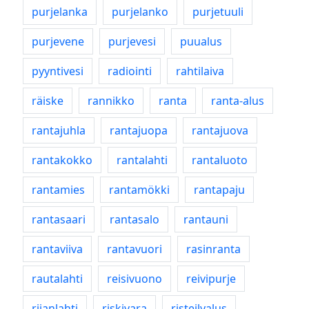
purjelanka
purjelanko
purjetuuli
purjevene
purjevesi
puualus
pyyntivesi
radiointi
rahtilaiva
räiske
rannikko
ranta
ranta-alus
rantajuhla
rantajuopa
rantajuova
rantakokko
rantalahti
rantaluoto
rantamies
rantamökki
rantapaju
rantasaari
rantasalo
rantauni
rantaviiva
rantavuori
rasinranta
rautalahti
reisivuono
reivipurje
riianlahti
riskivara
risteilyalus