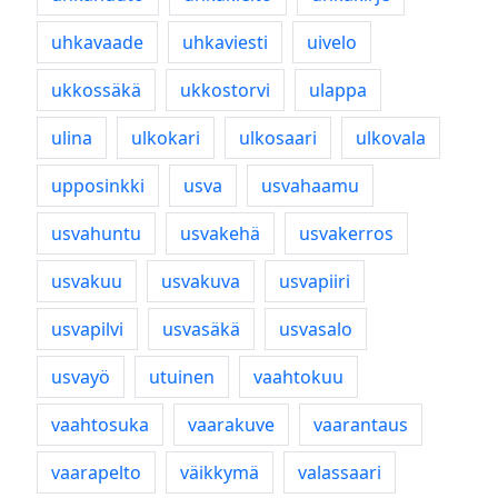
uhkavaade
uhkaviesti
uivelo
ukkossäkä
ukkostorvi
ulappa
ulina
ulkokari
ulkosaari
ulkovala
upposinkki
usva
usvahaamu
usvahuntu
usvakehä
usvakerros
usvakuu
usvakuva
usvapiiri
usvapilvi
usvasäkä
usvasalo
usvayö
utuinen
vaahtokuu
vaahtosuka
vaarakuve
vaarantaus
vaarapelto
väikkymä
valassaari