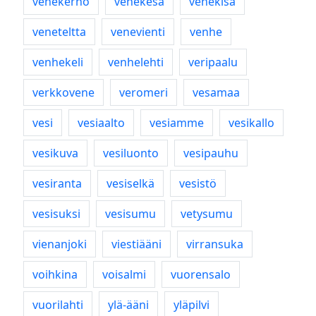
venekerho
venekesä
venekisa
veneteltta
venevienti
venhe
venhekeli
venhelehti
veripaalu
verkkovene
veromeri
vesamaa
vesi
vesiaalto
vesiamme
vesikallo
vesikuva
vesiluonto
vesipauhu
vesiranta
vesiselkä
vesistö
vesisuksi
vesisumu
vetysumu
vienanjoki
viestiääni
virransuka
voihkina
voisalmi
vuorensalo
vuorilahti
ylä-ääni
yläpilvi