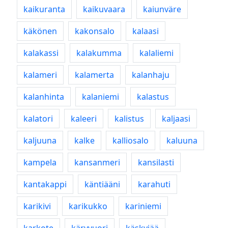
kaikuranta
kaikuvaara
kaiunväre
käkönen
kakonsalo
kalaasi
kalakassi
kalakumma
kalaliemi
kalameri
kalamerta
kalanhaju
kalanhinta
kalaniemi
kalastus
kalatori
kaleeri
kalistus
kaljaasi
kaljuuna
kalke
kalliosalo
kaluuna
kampela
kansanmeri
kansilasti
kantakappi
käntiääni
karahuti
karikivi
karikukko
kariniemi