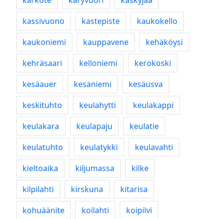
karkote
käryvuori
käskyjää
kassivuono
kastepiste
kaukokello
kaukoniemi
kauppavene
kehäköysi
kehräsaari
kelloniemi
kerokoski
kesäauer
kesäniemi
kesäusva
keskituhto
keulahytti
keulakappi
keulakara
keulapaju
keulatie
keulatuhto
keulatykki
keulavahti
kieltoaika
kiljumassa
kilke
kilpilahti
kirskuna
kitarisa
kohuäänite
koilahti
koipilvi