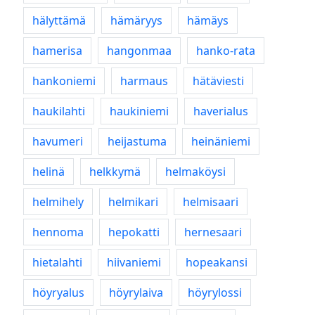
hälyttämä
hämäryys
hämäys
hamerisa
hangonmaa
hanko-rata
hankoniemi
harmaus
hätäviesti
haukilahti
haukiniemi
haverialus
havumeri
heijastuma
heinäniemi
helinä
helkkymä
helmaköysi
helmihely
helmikari
helmisaari
hennoma
hepokatti
hernesaari
hietalahti
hiivaniemi
hopeakansi
höyryalus
höyrylaiva
höyrylossi