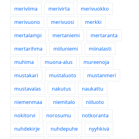
meriviima
merivirta
merivuokko
merivuono
merivuosi
merkki
mertalampi
mertaniemi
mertaranta
mertarihma
miiluniemi
miinalasti
muhima
muona-alus
mureenoja
mustakari
mustaluoto
mustanmeri
mustavalas
nakutus
naukattu
niemenmaa
niemitalo
niiluoto
nokitorvi
norosumu
notkoranta
nuhdekirje
nuhdepuhe
nyyhkivä