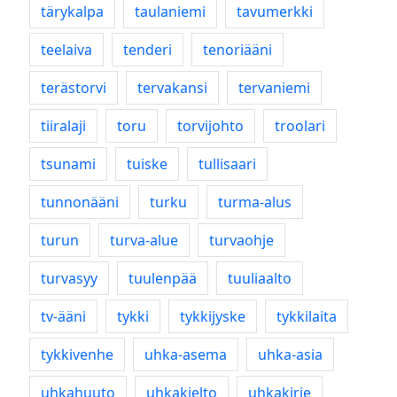
tärykalpa
taulaniemi
tavumerkki
teelaiva
tenderi
tenoriääni
terästorvi
tervakansi
tervaniemi
tiiralaji
toru
torvijohto
troolari
tsunami
tuiske
tullisaari
tunnonääni
turku
turma-alus
turun
turva-alue
turvaohje
turvasyy
tuulenpää
tuuliaalto
tv-ääni
tykki
tykkijyske
tykkilaita
tykkivenhe
uhka-asema
uhka-asia
uhkahuuto
uhkakielto
uhkakirje