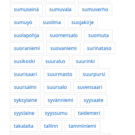
sumuseinä
sumuvala
sumuverho
sumuyö
suoilma
suojakirje
suolapohja
suomensalo
suomuta
suoraniemi
suovaniemi
surinataso
susikoski
suuralus
suurinki
suurisaari
suurmasto
suurpursi
suursalmi
suursalo
suvensaari
syksylaine
syvänniemi
syysaate
syyslaine
syyssumu
taidemeri
takalaita
tallinn
tamminiemi