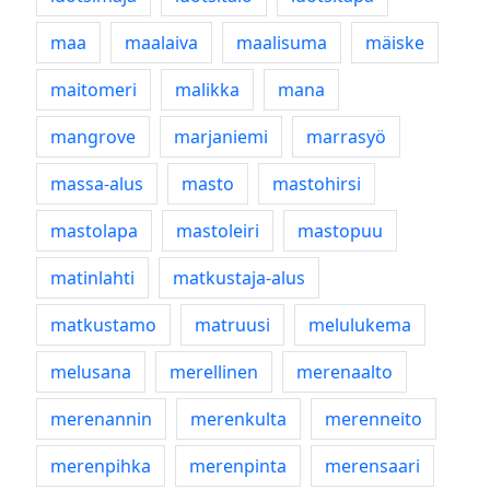
maa
maalaiva
maalisuma
mäiske
maitomeri
malikka
mana
mangrove
marjaniemi
marrasyö
massa-alus
masto
mastohirsi
mastolapa
mastoleiri
mastopuu
matinlahti
matkustaja-alus
matkustamo
matruusi
melulukema
melusana
merellinen
merenaalto
merenannin
merenkulta
merenneito
merenpihka
merenpinta
merensaari