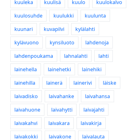
kuuleka
kuulisä
kuulo
kuulokalvo
kuulosuhde
kuulukki
kuulunta
kuunari
kuvapilvi
kylälahti
kylävuono
kynsiluoto
lahdenoja
lahdenpoukama
lahnalahti
lahti
lainehella
lainehetki
lainehiki
lainehilla
lainerä
lainerivi
läiske
laivadisko
laivahanke
laivahansa
laivahuone
laivahytti
laivajahti
laivakahvi
laivakara
laivakirja
laivakokki
laivakone
laivalauta