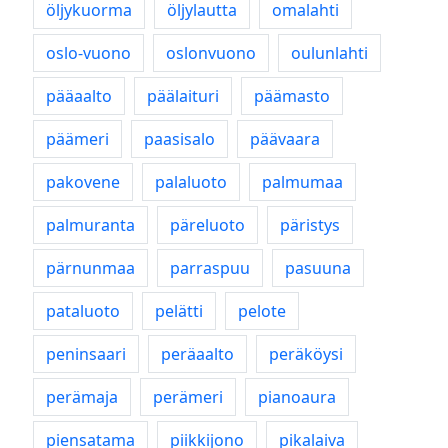
öljykuorma
öljylautta
omalahti
oslo-vuono
oslonvuono
oulunlahti
pääaalto
päälaituri
päämasto
päämeri
paasisalo
päävaara
pakovene
palaluoto
palmumaa
palmuranta
päreluoto
päristys
pärnunmaa
parraspuu
pasuuna
pataluoto
pelätti
pelote
peninsaari
peräaalto
peräköysi
perämaja
perämeri
pianoaura
piensatama
piikkijono
pikalaiva