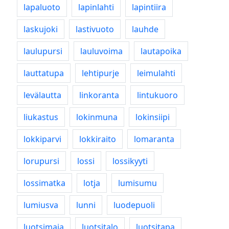
lapaluoto
lapinlahti
lapintiira
laskujoki
lastivuoto
lauhde
laulupursi
lauluvoima
lautapoika
lauttatupa
lehtipurje
leimulahti
levälautta
linkoranta
lintukuoro
liukastus
lokinmuna
lokinsiipi
lokkiparvi
lokkiraito
lomaranta
lorupursi
lossi
lossikyyti
lossimatka
lotja
lumisumu
lumiusva
lunni
luodepuoli
luotsimaja
luotsitalo
luotsitapa