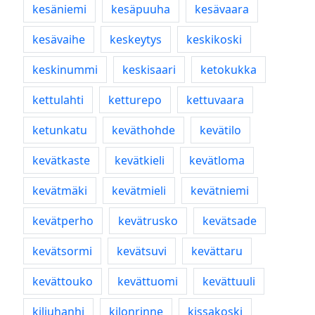
kesäniemi
kesäpuuha
kesävaara
kesävaihe
keskeytys
keskikoski
keskinummi
keskisaari
ketokukka
kettulahti
ketturepo
kettuvaara
ketunkatu
keväthohde
kevätilo
kevätkaste
kevätkieli
kevätloma
kevätmäki
kevätmieli
kevätniemi
kevätperho
kevätrusko
kevätsade
kevätsormi
kevätsuvi
kevättaru
kevättouko
kevättuomi
kevättuuli
kiljuhanhi
kilonrinne
kissakoski