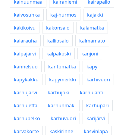
kainuunmaa
kairaniemi
kairapallo
kaivosuhka
kaj-hurmos
kajakki
käkikoivu
kakonsalo
kalamatka
kalarauha
kalliosalo
kalmamato
kalpajärvi
kalpakoski
kanjoni
kannelsuo
kantomatka
käpy
käpykakku
käpymerkki
karhivuori
karhujärvi
karhujoki
karhulahti
karhuleffa
karhunmäki
karhupari
karhupelko
karhuvuori
karijärvi
karvakorte
kaskirinne
kasvinlapa