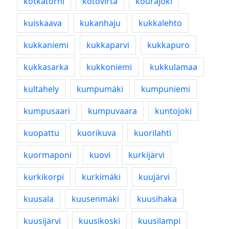
kotkatorni
kotovirta
kourajoki
kuiskaava
kukanhaju
kukkalehto
kukkaniemi
kukkaparvi
kukkapuro
kukkasarka
kukkoniemi
kukkulamaa
kultahely
kumpumäki
kumpuniemi
kumpusaari
kumpuvaara
kuntojoki
kuopattu
kuorikuva
kuorilahti
kuormaponi
kuovi
kurkijärvi
kurkikorpi
kurkimäki
kuujärvi
kuusala
kuusenmäki
kuusihaka
kuusijärvi
kuusikoski
kuusilampi