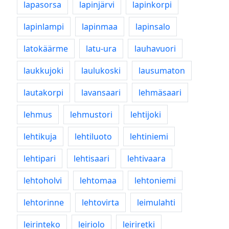
lapasorsa
lapinjärvi
lapinkorpi
lapinlampi
lapinmaa
lapinsalo
latokäärme
latu-ura
lauhavuori
laukkujoki
laulukoski
lausumaton
lautakorpi
lavansaari
lehmäsaari
lehmus
lehmustori
lehtijoki
lehtikuja
lehtiluoto
lehtiniemi
lehtipari
lehtisaari
lehtivaara
lehtoholvi
lehtomaa
lehtoniemi
lehtorinne
lehtovirta
leimulahti
leirinteko
leiriolo
leiriretki