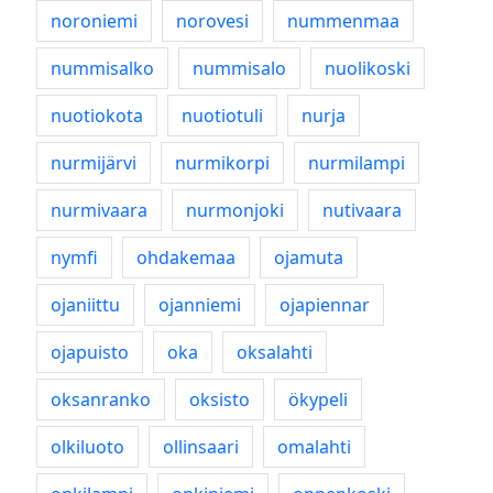
noroniemi
norovesi
nummenmaa
nummisalko
nummisalo
nuolikoski
nuotiokota
nuotiotuli
nurja
nurmijärvi
nurmikorpi
nurmilampi
nurmivaara
nurmonjoki
nutivaara
nymfi
ohdakemaa
ojamuta
ojaniittu
ojanniemi
ojapiennar
ojapuisto
oka
oksalahti
oksanranko
oksisto
ökypeli
olkiluoto
ollinsaari
omalahti