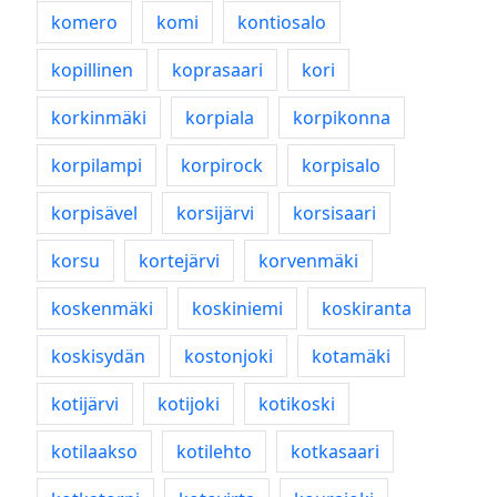
komero
komi
kontiosalo
kopillinen
koprasaari
kori
korkinmäki
korpiala
korpikonna
korpilampi
korpirock
korpisalo
korpisävel
korsijärvi
korsisaari
korsu
kortejärvi
korvenmäki
koskenmäki
koskiniemi
koskiranta
koskisydän
kostonjoki
kotamäki
kotijärvi
kotijoki
kotikoski
kotilaakso
kotilehto
kotkasaari