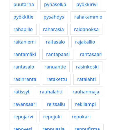
puutarha
pyhäselkä
pyökkirivi
pyökkitie
pysähdys
rahakammio
rahapiilo
raharasia
raidanoksa
raitaniemi
raitasalo
rajakallio
rantamäki
rantapaasi
rantasaari
rantasalo
ranuantie
rasinkoski
rasinranta
ratakettu
ratalahti
rätissyt
rauhalahti
rauhanmaja
ravansaari
reissailu
rekilampi
repojärvi
repojoki
repokari
repovesi
reppuasia
reppufirma