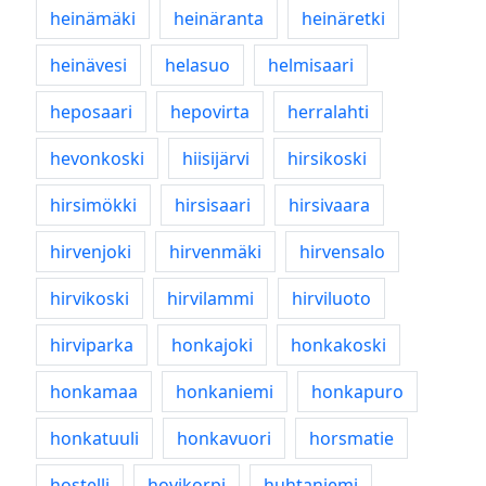
heinämäki
heinäranta
heinäretki
heinävesi
helasuo
helmisaari
heposaari
hepovirta
herralahti
hevonkoski
hiisijärvi
hirsikoski
hirsimökki
hirsisaari
hirsivaara
hirvenjoki
hirvenmäki
hirvensalo
hirvikoski
hirvilammi
hirviluoto
hirviparka
honkajoki
honkakoski
honkamaa
honkaniemi
honkapuro
honkatuuli
honkavuori
horsmatie
hostelli
hovikorpi
huhtaniemi