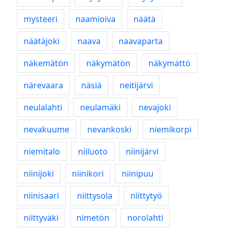
mysteeri
naamioiva
näätä
näätäjoki
naava
naavaparta
näkemätön
näkymätön
näkymättö
närevaara
näsiä
neitijärvi
neulalahti
neulamäki
nevajoki
nevakuume
nevankoski
niemikorpi
niemitalo
niiluoto
niinijärvi
niinijoki
niinikori
niinipuu
niinisaari
niittysola
niittytyö
niittyväki
nimetön
norolahti