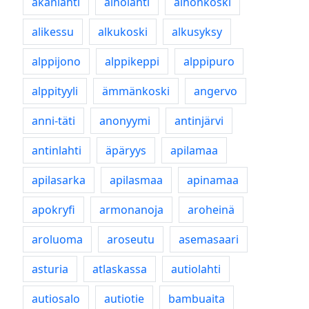
akanlahti
alholahti
alhonkoski
alikessu
alkukoski
alkusyksy
alppijono
alppikeppi
alppipuro
alppityyli
ämmänkoski
angervo
anni-täti
anonyymi
antinjärvi
antinlahti
äpäryys
apilamaa
apilasarka
apilasmaa
apinamaa
apokryfi
armonanoja
aroheinä
aroluoma
aroseutu
asemasaari
asturia
atlaskassa
autiolahti
autiosalo
autiotie
bambuaita