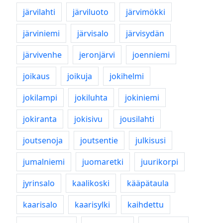
järvilahti
järviluoto
järvimökki
järviniemi
järvisalo
järvisydän
järvivenhe
jeronjärvi
joenniemi
joikaus
joikuja
jokihelmi
jokilampi
jokiluhta
jokiniemi
jokiranta
jokisivu
jousilahti
joutsenoja
joutsentie
julkisusi
jumalniemi
juomaretki
juurikorpi
jyrinsalo
kaalikoski
kääpätaula
kaarisalo
kaarisylki
kaihdettu