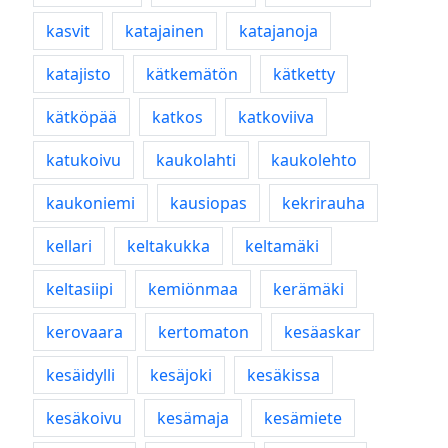
kasvit
katajainen
katajanoja
katajisto
kätkemätön
kätketty
kätköpää
katkos
katkoviiva
katukoivu
kaukolahti
kaukolehto
kaukoniemi
kausiopas
kekrirauha
kellari
keltakukka
keltamäki
keltasiipi
kemiönmaa
kerämäki
kerovaara
kertomaton
kesäaskar
kesäidylli
kesäjoki
kesäkissa
kesäkoivu
kesämaja
kesämiete