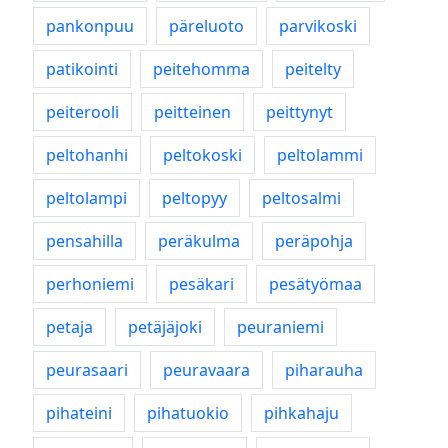
pankonpuu
päreluoto
parvikoski
patikointi
peitehomma
peitelty
peiterooli
peitteinen
peittynyt
peltohanhi
peltokoski
peltolammi
peltolampi
peltopyy
peltosalmi
pensahilla
peräkulma
peräpohja
perhoniemi
pesäkari
pesätyömaa
petaja
petäjäjoki
peuraniemi
peurasaari
peuravaara
piharauha
pihateini
pihatuokio
pihkahaju