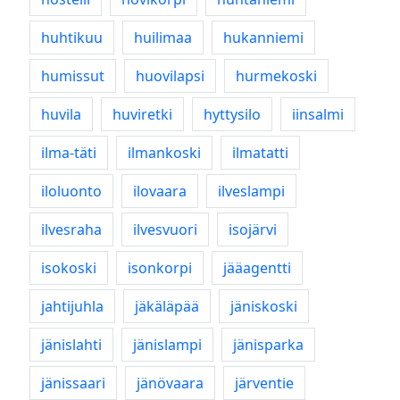
huhtikuu
huilimaa
hukanniemi
humissut
huovilapsi
hurmekoski
huvila
huviretki
hyttysilo
iinsalmi
ilma-täti
ilmankoski
ilmatatti
iloluonto
ilovaara
ilveslampi
ilvesraha
ilvesvuori
isojärvi
isokoski
isonkorpi
jääagentti
jahtijuhla
jäkäläpää
jäniskoski
jänislahti
jänislampi
jänisparka
jänissaari
jänövaara
järventie