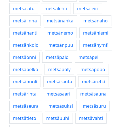
metsälatu
metsälehti
metsäleiri
metsälinna
metsänahka
metsänaho
metsänanti
metsänemo
metsäniemi
metsänkolo
metsänpuu
metsänymfi
metsäonni
metsäpalo
metsäpeli
metsäpelko
metsäpöly
metsäpöpö
metsäpuoli
metsäranta
metsäretki
metsärinta
metsäsaari
metsäsauna
metsäseura
metsäsuksi
metsäsuru
metsätieto
metsäuuhi
metsävahti