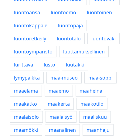
luontoansa
luontoemo
luontoinen
luontokappale
luontopaja
luontoretkeily
luontotalo
luontoväki
luontoympäristö
luottamuksellinen
lurittava
lusto
luutakki
lymypaikka
maa-museo
maa-soppi
maaelämä
maaemo
maaheinä
maakätkö
maakerta
maakotilo
maalaisolo
maalaisyö
maaliskuu
maamökki
maanalinen
maanhaju