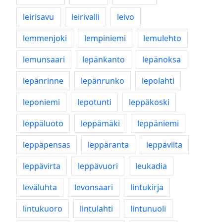
leirisavu
leirivalli
leivo
lemmenjoki
lempiniemi
lemulehto
lemunsaari
lepänkanto
lepänoksa
lepänrinne
lepänrunko
lepolahti
leponiemi
lepotunti
leppäkoski
leppäluoto
leppämäki
leppäniemi
leppäpensas
leppäranta
leppäviita
leppävirta
leppävuori
leukadia
leväluhta
levonsaari
lintukirja
lintukuoro
lintulahti
lintunuoli