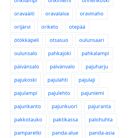
onkilampi
onkiniemi
onnenkoski
oravaäiti
oravalaiva
oravinaho
orijärvi
oriketo
otepää
ötökkäpeli
otsasuo
oulunsaari
oulunsalo
pahkajoki
pahkalampi
päivänsalo
päivänvalo
pajuharju
pajukoski
pajulahti
pajulaji
pajulampi
pajulehto
pajuniemi
pajunkanto
pajunkuori
pajuranta
pakkotauko
paktikassa
palohuhta
pamparetki
panda-alue
panda-asia