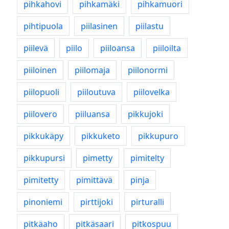
pihkahovi
pihkamäki
pihkamuori
pihtipuola
piilasinen
piilastu
piilevä
piilo
piiloansa
piiloilta
piiloinen
piilomaja
piilonormi
piilopuoli
piiloutuva
piilovelka
piilovero
piiluansa
pikkujoki
pikkukäpy
pikkuketo
pikkupuro
pikkupursi
pimetty
pimitelty
pimitetty
pimittävä
pinja
pinoniemi
pirttijoki
pirturalli
pitkäaho
pitkäsaari
pitkospuu