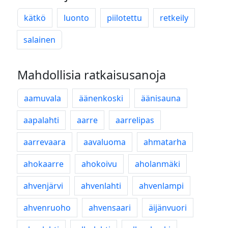
kätkö
luonto
piilotettu
retkeily
salainen
Mahdollisia ratkaisusanoja
aamuvala
äänenkoski
äänisauna
aapalahti
aarre
aarrelipas
aarrevaara
aavaluoma
ahmatarha
ahokaarre
ahokoivu
aholanmäki
ahvenjärvi
ahvenlahti
ahvenlampi
ahvenruoho
ahvensaari
äijänvuori