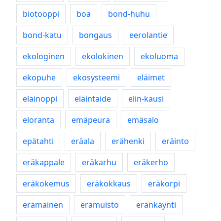
biotooppi
boa
bond-huhu
bond-katu
bongaus
eerolantie
ekologinen
ekolokinen
ekoluoma
ekopuhe
ekosysteemi
eläimet
eläinoppi
eläintaide
elin-kausi
eloranta
emäpeura
emäsalo
epätahti
eräala
erähenki
eräinto
eräkappale
eräkarhu
eräkerho
eräkokemus
eräkokkaus
eräkorpi
erämainen
erämuisto
eränkäynti