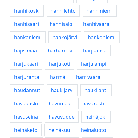
hanhikoski
hanhilehto
hanhiniemi
hanhisaari
hanhisalo
hanhivaara
hankaniemi
hankojärvi
hankoniemi
hapsimaa
harharetki
harjuansa
harjukaari
harjukoti
harjulampi
harjuranta
härmä
harrivaara
haudannut
haukijärvi
haukilahti
havukoski
havumäki
havurasti
havuseinä
havuvuode
heinäjoki
heinäketo
heinäkuu
heinäluoto