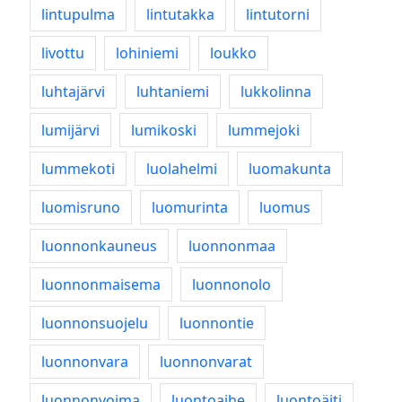
lintupulma
lintutakka
lintutorni
livottu
lohiniemi
loukko
luhtajärvi
luhtaniemi
lukkolinna
lumijärvi
lumikoski
lummejoki
lummekoti
luolahelmi
luomakunta
luomisruno
luomurinta
luomus
luonnonkauneus
luonnonmaa
luonnonmaisema
luonnonolo
luonnonsuojelu
luonnontie
luonnonvara
luonnonvarat
luonnonvoima
luontoaihe
luontoäiti