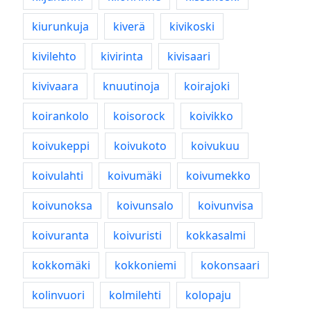
kiurunkuja
kiverä
kivikoski
kivilehto
kivirinta
kivisaari
kivivaara
knuutinoja
koirajoki
koirankolo
koisorock
koivikko
koivukeppi
koivukoto
koivukuu
koivulahti
koivumäki
koivumekko
koivunoksa
koivunsalo
koivunvisa
koivuranta
koivuristi
kokkasalmi
kokkomäki
kokkoniemi
kokonsaari
kolinvuori
kolmilehti
kolopaju