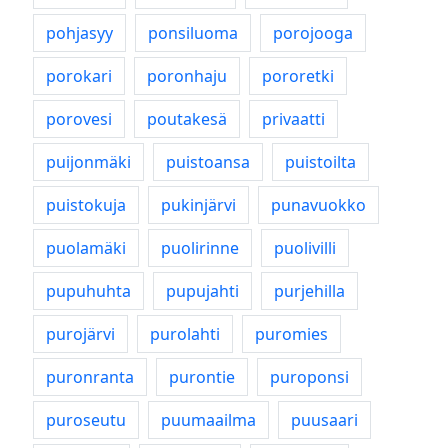
pohjasyy
ponsiluoma
porojooga
porokari
poronhaju
pororetki
porovesi
poutakesä
privaatti
puijonmäki
puistoansa
puistoilta
puistokuja
pukinjärvi
punavuokko
puolamäki
puolirinne
puolivilli
pupuhuhta
pupujahti
purjehilla
purojärvi
purolahti
puromies
puronranta
purontie
puroponsi
puroseutu
puumaailma
puusaari