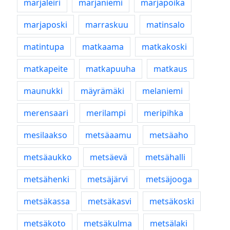
marjaleiri
marjaniemi
marjapoika
marjaposki
marraskuu
matinsalo
matintupa
matkaama
matkakoski
matkapeite
matkapuuha
matkaus
maunukki
mäyrämäki
melaniemi
merensaari
merilampi
meripihka
mesilaakso
metsäaamu
metsäaho
metsäaukko
metsäevä
metsähalli
metsähenki
metsäjärvi
metsäjooga
metsäkassa
metsäkasvi
metsäkoski
metsäkoto
metsäkulma
metsälaki