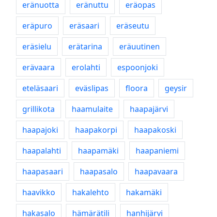
eränuotta
eränuttu
eräopas
eräpuro
eräsaari
eräseutu
eräsielu
erätarina
eräuutinen
erävaara
erolahti
espoonjoki
eteläsaari
eväslipas
floora
geysir
grillikota
haamulaite
haapajärvi
haapajoki
haapakorpi
haapakoski
haapalahti
haapamäki
haapaniemi
haapasaari
haapasalo
haapavaara
haavikko
hakalehto
hakamäki
hakasalo
hämärätili
hanhijärvi