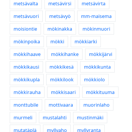
metsävalta
metsävirsi
metsävirta
metsävuori
metsävyö
mm-maisema
moisiontie
mökinakka
mökinmuori
mökinpoika
mökki
mökkiarki
mökkihaave
mökkihanke
mökkijärvi
mökkikausi
mökkikesä
mökkikunta
mökkikupla
mökkilook
mökkiolo
mökkirauha
mökkisaari
mökkituuma
monttubile
mottivaara
muorinlaho
murmeli
mustalahti
mustinmäki
mutatäplä
myllyaho
myllyranta