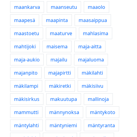
maankarva
maanseutu
maaolo
maapesä
maapinta
maasaippua
maastoetu
maaturve
mahlasima
mahtijoki
maisema
maja-aitta
maja-aukio
majailu
majaluoma
majanpito
majapirtti
mäkilahti
mäkilampi
mäkiretki
mäkisiivu
mäkisirkus
makuutupa
mallinoja
mammutti
männynoksa
mäntykoto
mäntylahti
mäntyniemi
mäntyranta