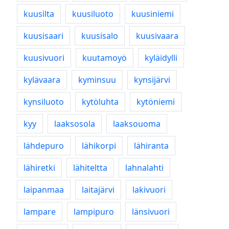
kuusilta
kuusiluoto
kuusiniemi
kuusisaari
kuusisalo
kuusivaara
kuusivuori
kuutamoyö
kyläidylli
kylävaara
kyminsuu
kynsijärvi
kynsiluoto
kytöluhta
kytöniemi
kyy
laaksosola
laaksouoma
lähdepuro
lähikorpi
lähiranta
lähiretki
lähiteltta
lahnalahti
laipanmaa
laitajärvi
lakivuori
lampare
lampipuro
länsivuori