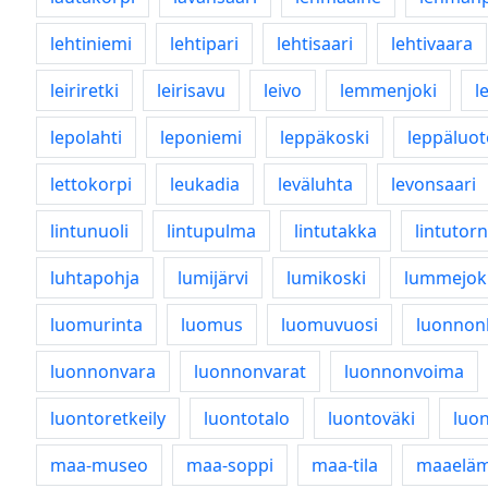
lehtiniemi
lehtipari
lehtisaari
lehtivaara
leiriretki
leirisavu
leivo
lemmenjoki
l
lepolahti
leponiemi
leppäkoski
leppäluot
lettokorpi
leukadia
leväluhta
levonsaari
lintunuoli
lintupulma
lintutakka
lintutorn
luhtapohja
lumijärvi
lumikoski
lummejok
luomurinta
luomus
luomuvuosi
luonnon
luonnonvara
luonnonvarat
luonnonvoima
luontoretkeily
luontotalo
luontoväki
luo
maa-museo
maa-soppi
maa-tila
maaelä