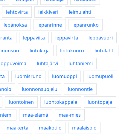
lehtovirta
leikkiveri
leimulahti
lepänoksa
lepänrinne
lepänrunko
äranta
leppäviita
leppävirta
leppävuori
innunsuo
lintukirja
lintukuoro
lintulahti
loppuvoima
luhtajärvi
luhtaniemi
ta
luomisruno
luomuoppi
luomupuoli
onolo
luonnonsuojelu
luonnontie
luontoinen
luontokappale
luontopaja
yniemi
maa-elämä
maa-mies
maakerta
maakotilo
maalaisolo