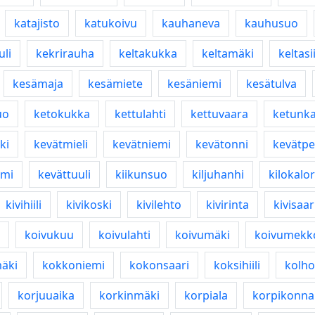
katajisto
katukoivu
kauhaneva
kauhusuo
uli
kekrirauha
keltakukka
keltamäki
keltasi
kesämaja
kesämiete
kesäniemi
kesätulva
uo
ketokukka
kettulahti
kettuvaara
ketunk
ki
kevätmieli
kevätniemi
kevätonni
kevätp
omi
kevättuuli
kiikunsuo
kiljuhanhi
kilokalor
kivihiili
kivikoski
kivilehto
kivirinta
kivisaar
koivukuu
koivulahti
koivumäki
koivumekk
äki
kokkoniemi
kokonsaari
koksihiili
kolho
korjuuaika
korkinmäki
korpiala
korpikonna