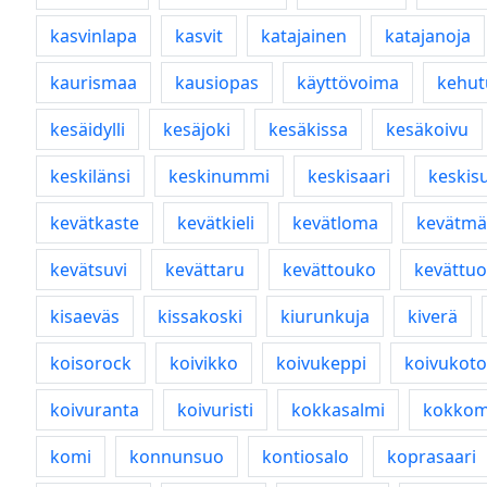
kasvinlapa
kasvit
katajainen
katajanoja
kaurismaa
kausiopas
käyttövoima
kehut
kesäidylli
kesäjoki
kesäkissa
kesäkoivu
keskilänsi
keskinummi
keskisaari
keskis
kevätkaste
kevätkieli
kevätloma
kevätmä
kevätsuvi
kevättaru
kevättouko
kevättu
kisaeväs
kissakoski
kiurunkuja
kiverä
koisorock
koivikko
koivukeppi
koivukoto
koivuranta
koivuristi
kokkasalmi
kokkom
komi
konnunsuo
kontiosalo
koprasaari