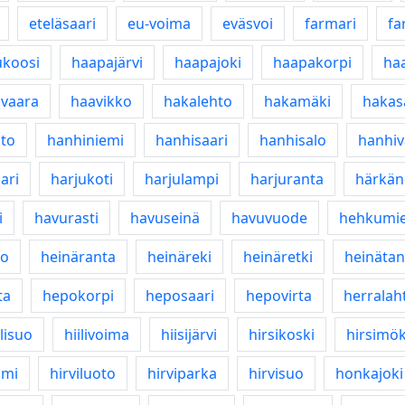
eteläsaari
eu-voima
eväsvoi
farmari
fa
ukoosi
haapajärvi
haapajoki
haapakorpi
ha
vaara
haavikko
hakalehto
hakamäki
hakas
hto
hanhiniemi
hanhisaari
hanhisalo
hanhiv
ari
harjukoti
harjulampi
harjuranta
härkän
i
havurasti
havuseinä
havuvuode
hehkumie
jo
heinäranta
heinäreki
heinäretki
heinäta
ta
hepokorpi
heposaari
hepovirta
herralaht
ilisuo
hiilivoima
hiisijärvi
hirsikoski
hirsimök
mmi
hirviluoto
hirviparka
hirvisuo
honkajoki