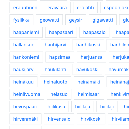
eräuutinen
erävaara
erolahti
espoonjoki
fysiikka
geowatti
geysir
gigawatti
gl
haapaniemi
haapasaari
haapasalo
haapa
hallansuo
hanhijärvi
hanhikoski
hanhile
hankoniemi
hapsimaa
harjuansa
harjuka
haukijärvi
haukilahti
havukoski
havumäk
heinäkuu
heinäluoto
heinämäki
heinäna
heinävuoma
helasuo
helmisaari
henkivir
hevospaari
hiilikasa
hiililäjä
hiililaji
hi
hirvenmäki
hirvensalo
hirvikoski
hirvila