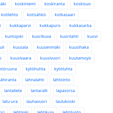
äki
koskiniemi
koskiranta
koskisuo
kotilehto
kotisähkö
kotkasaari
i
kukkaparvi
kukkapuro
kukkasarka
kuntojoki
kuorikuva
kuorilahti
kuovi
li
kuusala
kuusenmäki
kuusihaka
o
kuusivaara
kuusivuori
kuutamoyö
ntöruuna
kytöhuhta
kytöluhta
lähiranta
lahnalahti
lähtöinto
lantaliete
lantaralli
lapasorsa
latu-ura
lauhavuori
laulukoski
ori
lehtijoki
lehtikuja
lehtiluoto