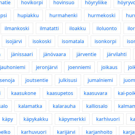
matie
hovikorpi
hovinsuo
höyryliike
höyryv
psi
hupiakku
hurmahenki
hurmekoski
hur
ilmankoski
ilmatatti
iloakku
iloluonto
ilo
isojärvi
isokoski
isomatala
isonkorpi
iso
a
jänissaari
jänövaara
järventie
järvilahti
jauhoniemi
jeronjärvi
joenniemi
joikaus
joi
tsenoja
joutsentie
julkisusi
jumalniemi
juom
i
kaasukone
kaasupetos
kaasuvara
kai-poi
alo
kalamatka
kalarauha
kalliosalo
kalma
käpy
käpykakku
käpymerkki
karhivuori
ka
pelko
karhuvuori
karijärvi
karjanhoito
karj