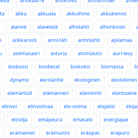
ukea
ahokaarre
ahokoivu
aholanmäki
ahven
ta
akku
akkuala
akkuihme
akkukenno
alanne
alavetelä
alholahti
alhonkoski
o
ankkarock
anni-täti
antinlahti
apilamaa
u
asemasaari
asturia
atomiauto
auri-levy
biobussi
biodiesel
biokoksi
biomassa
b
dynamo
eerolantie
ekologinen
ekolokinen
elämäntuli
elämänveri
elämöinti
elantoaine
elinvoi
elinvoimaa
elo-voima
elojakki
eloja
o
elovilja
emäpeura
emäsalo
energiajae
erämainen
erämuisto
eräopas
eräpuro