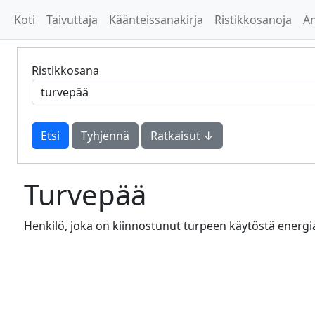
Koti
Taivuttaja
Käänteissanakirja
Ristikkosanoja
A
Ristikkosana
Tyhjennä
Ratkaisut ↓
Turvepää
Henkilö, joka on kiinnostunut turpeen käytöstä energ