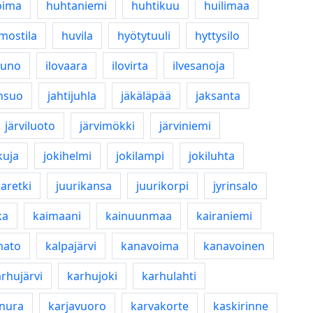
oima
huhtaniemi
huhtikuu
huilimaa
mostila
huvila
hyötytuuli
hyttysilo
runo
ilovaara
ilovirta
ilvesanoja
nsuo
jahtijuhla
jäkäläpää
jaksanta
järviluoto
järvimökki
järviniemi
kuja
jokihelmi
jokilampi
jokiluhta
aretki
juurikansa
juurikorpi
jyrinsalo
ka
kaimaani
kainuunmaa
kairaniemi
mato
kalpajärvi
kanavoima
kanavoinen
rhujärvi
karhujoki
karhulahti
anura
karjavuoro
karvakorte
kaskirinne