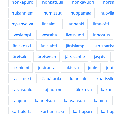
honkapuro
honkatuuli
honkavuori
hors
hukanniemi
humissut
huopamaa
huovila
hyvänvoiva
iinsalmi
illanhenki
ilma-täti
ilveslampi
ilvesraha
ilvesvuori
innostus
jäniskoski
jänislahti
jänislampi
jänispark
järvisalo
järvisydän
järvivenhe
jaspis
jokiniemi
jokiranta
jokisivu
joule
jou
kaalikoski
kääpätaula
kaarisalo
kaarisylk
kaivosuhka
kaj-hurmos
käkikoivu
kakons
kanjoni
kannelsuo
kansansuo
kapina
karhuleffa
karhunmäki
karhupari
karhu