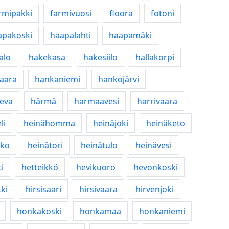
rmipakki
farmivuosi
floora
fotoni
apakoski
haapalahti
haapamäki
alo
hakekasa
hakesiilo
hallakorpi
aara
hankaniemi
hankojärvi
eva
härmä
harmaavesi
harrivaara
li
heinähomma
heinäjoki
heinäketo
nko
heinätori
heinätulo
heinävesi
i
hetteikkö
hevikuoro
hevonkoski
ki
hirsisaari
hirsivaara
hirvenjoki
honkakoski
honkamaa
honkaniemi