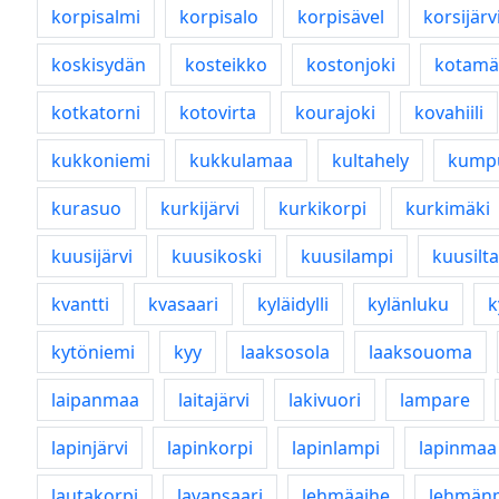
korpisalmi
korpisalo
korpisävel
korsijärv
koskisydän
kosteikko
kostonjoki
kotamä
kotkatorni
kotovirta
kourajoki
kovahiili
kukkoniemi
kukkulamaa
kultahely
kump
kurasuo
kurkijärvi
kurkikorpi
kurkimäki
kuusijärvi
kuusikoski
kuusilampi
kuusilta
kvantti
kvasaari
kyläidylli
kylänluku
k
kytöniemi
kyy
laaksosola
laaksouoma
laipanmaa
laitajärvi
lakivuori
lampare
lapinjärvi
lapinkorpi
lapinlampi
lapinmaa
lautakorpi
lavansaari
lehmäaihe
lehmänp