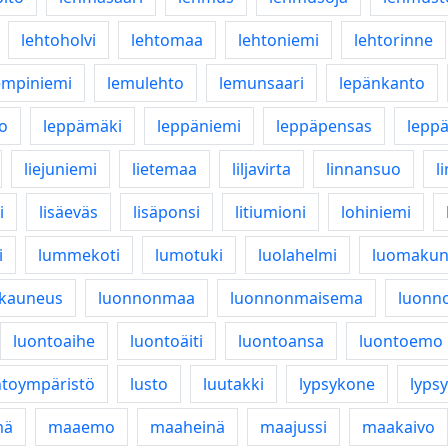
lehtoholvi
lehtomaa
lehtoniemi
lehtorinne
empiniemi
lemulehto
lemunsaari
lepänkanto
o
leppämäki
leppäniemi
leppäpensas
lepp
liejuniemi
lietemaa
liljavirta
linnansuo
l
i
lisäeväs
lisäponsi
litiumioni
lohiniemi
i
lummekoti
lumotuki
luolahelmi
luomakun
kauneus
luonnonmaa
luonnonmaisema
luonn
luontoaihe
luontoäiti
luontoansa
luontoemo
ntoympäristö
lusto
luutakki
lypsykone
lyps
mä
maaemo
maaheinä
maajussi
maakaivo