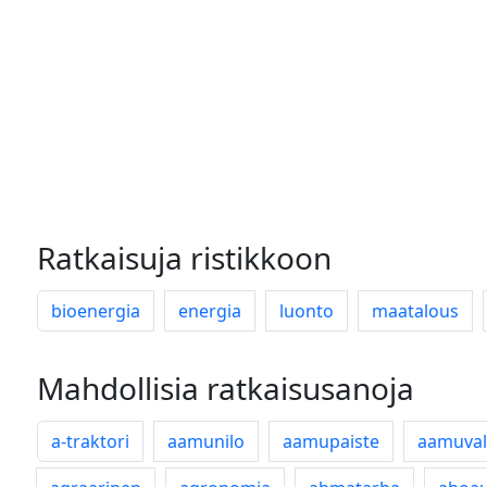
Ratkaisuja ristikkoon
bioenergia
energia
luonto
maatalous
Mahdollisia ratkaisusanoja
a-traktori
aamunilo
aamupaiste
aamuval