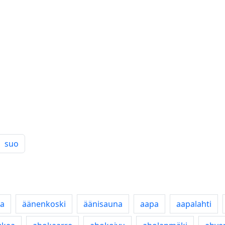
suo
a
äänenkoski
äänisauna
aapa
aapalahti