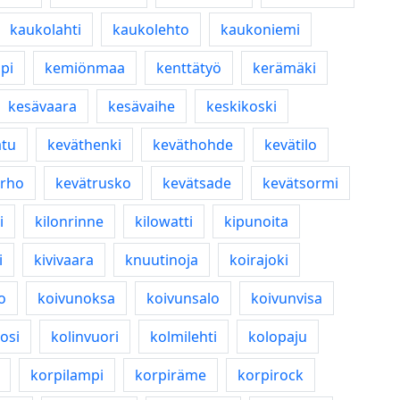
kaukolahti
kaukolehto
kaukoniemi
ipi
kemiönmaa
kenttätyö
kerämäki
kesävaara
kesävaihe
keskikoski
atu
keväthenki
keväthohde
kevätilo
erho
kevätrusko
kevätsade
kevätsormi
i
kilonrinne
kilowatti
kipunoita
i
kivivaara
knuutinoja
koirajoki
o
koivunoksa
koivunsalo
koivunvisa
osi
kolinvuori
kolmilehti
kolopaju
korpilampi
korpiräme
korpirock