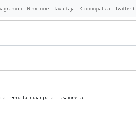
nagrammi
Nimikone
Tavuttaja
Koodinpätkiä
Twitter b
ialähteenä tai maanparannusaineena.