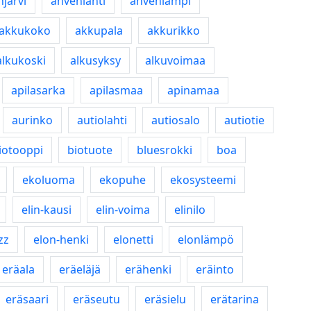
järvi
ahvenlahti
ahvenlampi
akkukoko
akkupala
akkurikko
alkukoski
alkusyksy
alkuvoimaa
apilasarka
apilasmaa
apinamaa
aurinko
autiolahti
autiosalo
autiotie
iotooppi
biotuote
bluesrokki
boa
ekoluoma
ekopuhe
ekosysteemi
elin-kausi
elin-voima
elinilo
zz
elon-henki
elonetti
elonlämpö
eräala
eräeläjä
erähenki
eräinto
eräsaari
eräseutu
eräsielu
erätarina