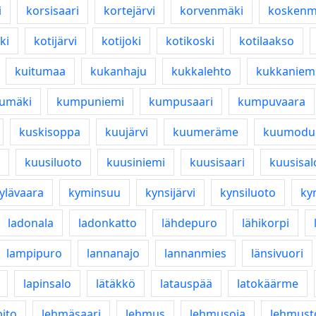
i
korsisaari
kortejärvi
korvenmäki
koskenm
ki
kotijärvi
kotijoki
kotikoski
kotilaakso
kuitumaa
kukanhaju
kukkalehto
kukkaniem
umäki
kumpuniemi
kumpusaari
kumpuvaara
kuskisoppa
kuujärvi
kuumeräme
kuumoduu
kuusiluoto
kuusiniemi
kuusisaari
kuusisal
ylävaara
kyminsuu
kynsijärvi
kynsiluoto
ky
ladonala
ladonkatto
lähdepuro
lähikorpi
lampipuro
lannanajo
lannanmies
länsivuori
lapinsalo
lätäkkö
latauspää
latokäärme
ito
lehmäsaari
lehmus
lehmusoja
lehmust