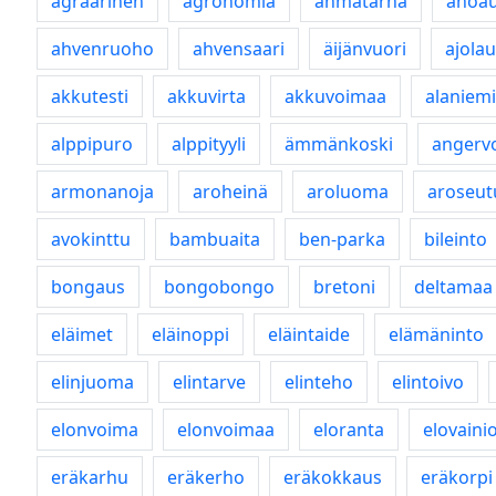
agraarinen
agronomia
ahmatarha
ahoa
ahvenruoho
ahvensaari
äijänvuori
ajolau
akkutesti
akkuvirta
akkuvoimaa
alaniemi
alppipuro
alppityyli
ämmänkoski
angerv
armonanoja
aroheinä
aroluoma
aroseut
avokinttu
bambuaita
ben-parka
bileinto
bongaus
bongobongo
bretoni
deltamaa
eläimet
eläinoppi
eläintaide
elämäninto
elinjuoma
elintarve
elinteho
elintoivo
elonvoima
elonvoimaa
eloranta
elovaini
eräkarhu
eräkerho
eräkokkaus
eräkorpi