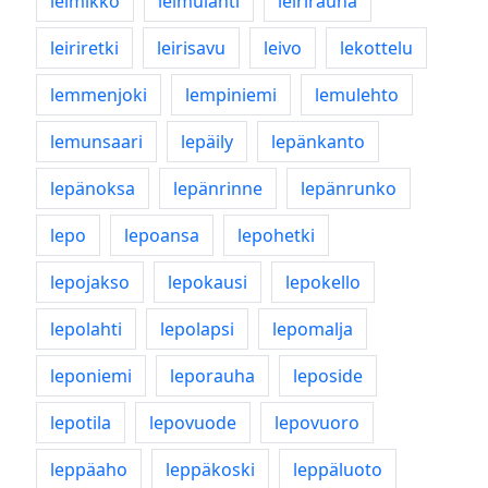
leimikko
leimulahti
leirirauha
leiriretki
leirisavu
leivo
lekottelu
lemmenjoki
lempiniemi
lemulehto
lemunsaari
lepäily
lepänkanto
lepänoksa
lepänrinne
lepänrunko
lepo
lepoansa
lepohetki
lepojakso
lepokausi
lepokello
lepolahti
lepolapsi
lepomalja
leponiemi
leporauha
leposide
lepotila
lepovuode
lepovuoro
leppäaho
leppäkoski
leppäluoto