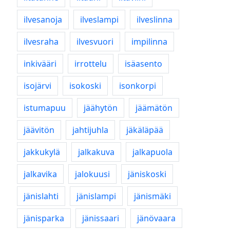
ilvesanoja
ilveslampi
ilveslinna
ilvesraha
ilvesvuori
impilinna
inkivääri
irrottelu
isäasento
isojärvi
isokoski
isonkorpi
istumapuu
jäähytön
jäämätön
jäävitön
jahtijuhla
jäkäläpää
jakkukylä
jalkakuva
jalkapuola
jalkavika
jalokuusi
jäniskoski
jänislahti
jänislampi
jänismäki
jänisparka
jänissaari
jänövaara