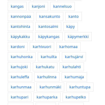
kangas
kanjoni
kannelsuo
kannonpää
kansakunto
kanto
kantohinta
kantosalmi
käpy
käpykakku
käpykangas
käpymerkki
kardoni
karhivuori
karhomaa
karhuhonka
karhuilta
karhujärvi
karhujoki
karhukatu
karhulahti
karhuleffa
karhulinna
karhumaja
karhunmaa
karhunmäki
karhuntupa
karhupari
karhuparka
karhupelko