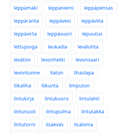
leppämäki
leppäniemi
leppäpensas
leppäranta
leppävesi
leppäviita
leppävirta
leppävuori
lepuutus
lettujooga
leukadia
leväluhta
levätön
levonhetki
levonsaari
levontunne
liaton
lihaslapa
liikaliha
liikunta
limputon
lintukirja
lintukuoro
lintulahti
lintunuoli
lintupulma
lintutakka
lintutorni
lisäeväs
lisäloma