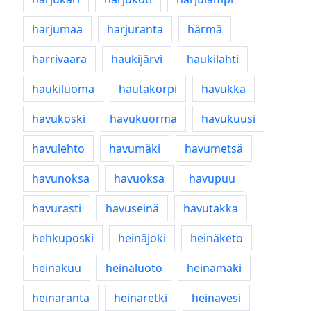
harjumaa
harjuranta
härmä
harrivaara
haukijärvi
haukilahti
haukiluoma
hautakorpi
havukka
havukoski
havukuorma
havukuusi
havulehto
havumäki
havumetsä
havunoksa
havuoksa
havupuu
havurasti
havuseinä
havutakka
hehkuposki
heinäjoki
heinäketo
heinäkuu
heinäluoto
heinämäki
heinäranta
heinäretki
heinävesi