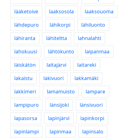
lääketoive
laaksosola
laaksouoma
lähdepuro
lähikorpi
lähiluonto
lähiranta
lähiteltta
lahnalahti
lahokuusi
lähtökunto
laipanmaa
läiskätön
laitajärvi
laitareki
lakaistu
lakivuori
lakkamäki
lakkimeri
lamamuisto
lampare
lampipuro
länsijoki
länsivuori
lapasorsa
lapinjärvi
lapinkorpi
lapinlampi
lapinmaa
lapinsalo