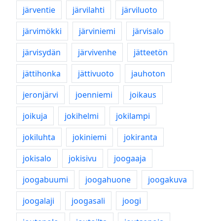
järventie
järvilahti
järviluoto
järvimökki
järviniemi
järvisalo
järvisydän
järvivenhe
jätteetön
jättihonka
jättivuoto
jauhoton
jeronjärvi
joenniemi
joikaus
joikuja
jokihelmi
jokilampi
jokiluhta
jokiniemi
jokiranta
jokisalo
jokisivu
joogaaja
joogabuumi
joogahuone
joogakuva
joogalaji
joogasali
joogi