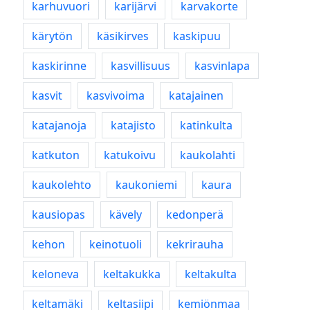
karhuvuori
karijärvi
karvakorte
kärytön
käsikirves
kaskipuu
kaskirinne
kasvillisuus
kasvinlapa
kasvit
kasvivoima
katajainen
katajanoja
katajisto
katinkulta
katkuton
katukoivu
kaukolahti
kaukolehto
kaukoniemi
kaura
kausiopas
kävely
kedonperä
kehon
keinotuoli
kekrirauha
keloneva
keltakukka
keltakulta
keltamäki
keltasiipi
kemiönmaa