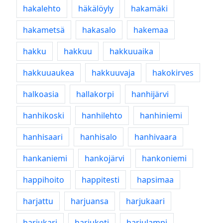
hakalehto
häkälöyly
hakamäki
hakametsä
hakasalo
hakemaa
hakku
hakkuu
hakkuuaika
hakkuuaukea
hakkuuvaja
hakokirves
halkoasia
hallakorpi
hanhijärvi
hanhikoski
hanhilehto
hanhiniemi
hanhisaari
hanhisalo
hanhivaara
hankaniemi
hankojärvi
hankoniemi
happihoito
happitesti
hapsimaa
harjattu
harjuansa
harjukaari
harjukari
harjukoti
harjulampi