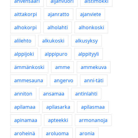
ahvensaari
äijänvuori
aistimökki
aittakorpi
ajanratto
ajanviete
alhokorpi
alholahti
alhonkoski
alilehto
alkukoski
alkusyksy
alppijoki
alppipuro
alppityyli
ämmänkoski
amme
ammekuva
ammesauna
angervo
anni-täti
anniton
ansamaa
antinlahti
apilamaa
apilasarka
apilasmaa
apinamaa
apteekki
armonanoja
aroheinä
aroluoma
aronia