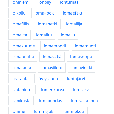
lohiniemi
löhöily
lohtumaali
loikoilu
loma-look
lomaefekti
lomafiilis
lomahetki
lomailija
lomailta
lomailtu
lomailu
lomakuume
lomamoodi
lomamuoti
lomapuuha
lomasäkä
lomasoppa
lomatauko
lomaviikko
lomavinkki
lovirauta
löylysauna
luhtajärvi
luhtaniemi
lumenkarva
lumijärvi
lumikoski
lumipuhdas
lumivalkoinen
lumme
lummejoki
lummekoti