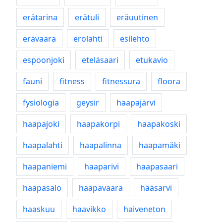
erätarina
erätuli
eräuutinen
erävaara
erolahti
esilehto
espoonjoki
eteläsaari
etukavio
fauni
fitness
fitnessura
floora
fysiologia
geysir
haapajärvi
haapajoki
haapakorpi
haapakoski
haapalahti
haapalinna
haapamäki
haapaniemi
haaparivi
haapasaari
haapasalo
haapavaara
hääsarvi
haaskuu
haavikko
haiveneton