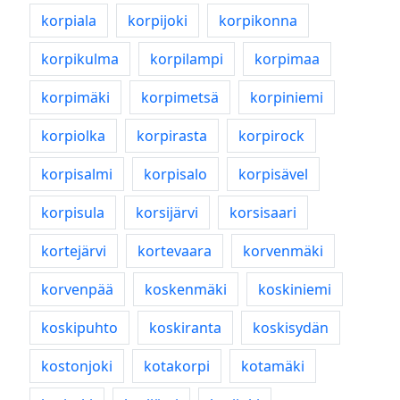
korpiala
korpijoki
korpikonna
korpikulma
korpilampi
korpimaa
korpimäki
korpimetsä
korpiniemi
korpiolka
korpirasta
korpirock
korpisalmi
korpisalo
korpisävel
korpisula
korsijärvi
korsisaari
kortejärvi
kortevaara
korvenmäki
korvenpää
koskenmäki
koskiniemi
koskipuhto
koskiranta
koskisydän
kostonjoki
kotakorpi
kotamäki