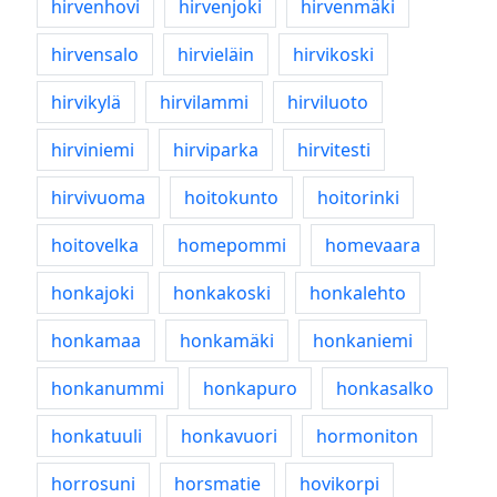
hirvenhovi
hirvenjoki
hirvenmäki
hirvensalo
hirvieläin
hirvikoski
hirvikylä
hirvilammi
hirviluoto
hirviniemi
hirviparka
hirvitesti
hirvivuoma
hoitokunto
hoitorinki
hoitovelka
homepommi
homevaara
honkajoki
honkakoski
honkalehto
honkamaa
honkamäki
honkaniemi
honkanummi
honkapuro
honkasalko
honkatuuli
honkavuori
hormoniton
horrosuni
horsmatie
hovikorpi