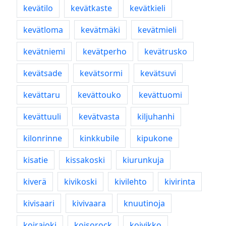
kevätilo
kevätkaste
kevätkieli
kevätloma
kevätmäki
kevätmieli
kevätniemi
kevätperho
kevätrusko
kevätsade
kevätsormi
kevätsuvi
kevättaru
kevättouko
kevättuomi
kevättuuli
kevätvasta
kiljuhanhi
kilonrinne
kinkkubile
kipukone
kisatie
kissakoski
kiurunkuja
kiverä
kivikoski
kivilehto
kivirinta
kivisaari
kivivaara
knuutinoja
koirajoki
koisorock
koivikko