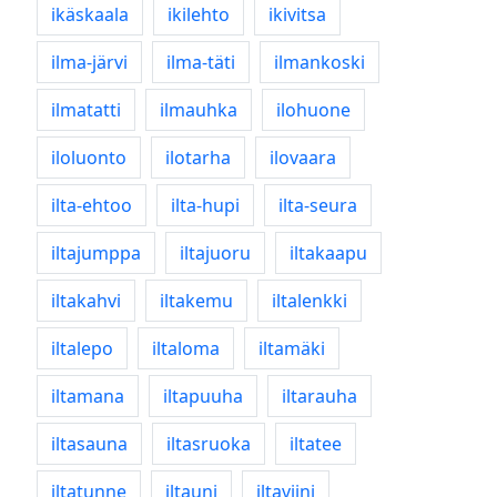
ikäskaala
ikilehto
ikivitsa
ilma-järvi
ilma-täti
ilmankoski
ilmatatti
ilmauhka
ilohuone
iloluonto
ilotarha
ilovaara
ilta-ehtoo
ilta-hupi
ilta-seura
iltajumppa
iltajuoru
iltakaapu
iltakahvi
iltakemu
iltalenkki
iltalepo
iltaloma
iltamäki
iltamana
iltapuuha
iltarauha
iltasauna
iltasruoka
iltatee
iltatunne
iltauni
iltaviini