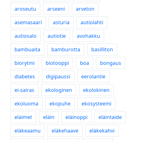
aroseutu
arseeni
arveton
asemasaari
asturia
autiolahti
autiosalo
autiotie
avohakku
bambuaita
bamburotta
basilliton
biorytmi
biotooppi
boa
bongaus
diabetes
digipaussi
eerolantie
ei-sairas
ekologinen
ekolokinen
ekoluoma
ekopuhe
ekosysteemi
eläimet
eläin
eläinoppi
eläintaide
eläkeaamu
eläkehaave
eläkekahvi