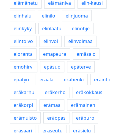
elämänetu
elämäniva
elin-kausi
elinhalu
elinilo
elinjuoma
elinkyky
elinlaatu
elinohje
elintoivo
elinvoi
elinvoimaa
eloranta
emäpeura
emäsalo
emohirvi
epäsuo
epäterve
epätyö
eräala
erähenki
eräinto
eräkarhu
eräkerho
eräkokkaus
eräkorpi
erämaa
erämainen
erämuisto
eräopas
eräpuro
eräsaari
eräseutu
eräsielu