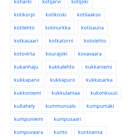
kotiarki
kotijärvi
kotijoki
kotikorpi
kotikoski
kotilaakso
kotilehto
kotinurkka
kotisauna
kotkasaari
kotkatorni
kotolehto
kotovirta
kourajoki
kovavaara
kukanhaju
kukkalehto
kukkaniemi
kukkaparvi
kukkapuro
kukkasarka
kukkoniemi
kukkulamaa
kukonkuusi
kultahely
kummunsalo
kumpumäki
kumpuniemi
kumpusaari
kumpuvaara
kunto
kuntoansa