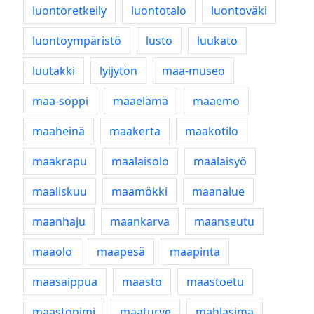
luontoretkeily
luontotalo
luontoväki
luontoympäristö
lusto
luukato
luutakki
lyijytön
maa-museo
maa-soppi
maaelämä
maaemo
maaheinä
maakerta
maakotilo
maakrapu
maalaisolo
maalaisyö
maaliskuu
maamökki
maanalue
maanhaju
maankarva
maanseutu
maaolo
maapesä
maapinta
maasaippua
maasto
maastoetu
maastonimi
maaturve
mahlasima