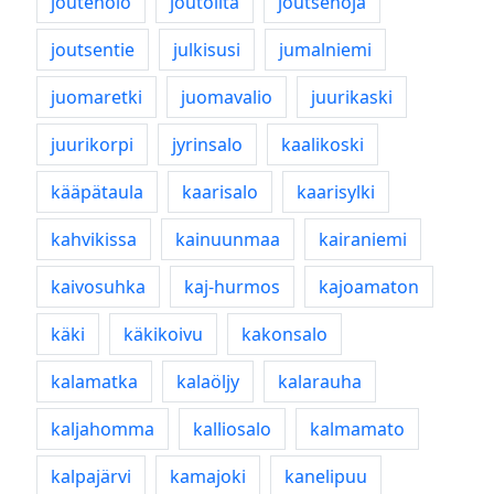
joutenolo
joutoilta
joutsenoja
joutsentie
julkisusi
jumalniemi
juomaretki
juomavalio
juurikaski
juurikorpi
jyrinsalo
kaalikoski
kääpätaula
kaarisalo
kaarisylki
kahvikissa
kainuunmaa
kairaniemi
kaivosuhka
kaj-hurmos
kajoamaton
käki
käkikoivu
kakonsalo
kalamatka
kalaöljy
kalarauha
kaljahomma
kalliosalo
kalmamato
kalpajärvi
kamajoki
kanelipuu