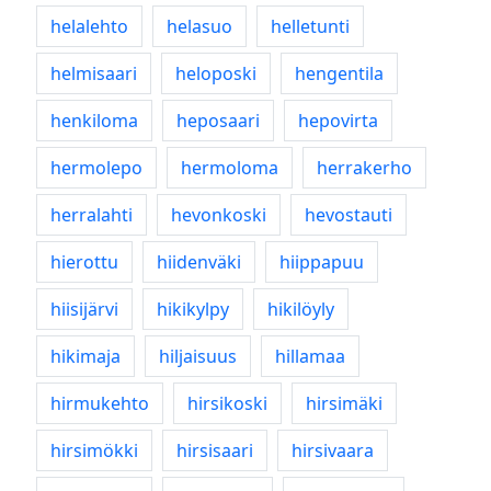
helalehto
helasuo
helletunti
helmisaari
heloposki
hengentila
henkiloma
heposaari
hepovirta
hermolepo
hermoloma
herrakerho
herralahti
hevonkoski
hevostauti
hierottu
hiidenväki
hiippapuu
hiisijärvi
hikikylpy
hikilöyly
hikimaja
hiljaisuus
hillamaa
hirmukehto
hirsikoski
hirsimäki
hirsimökki
hirsisaari
hirsivaara