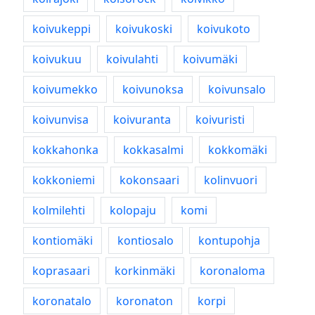
koivukeppi
koivukoski
koivukoto
koivukuu
koivulahti
koivumäki
koivumekko
koivunoksa
koivunsalo
koivunvisa
koivuranta
koivuristi
kokkahonka
kokkasalmi
kokkomäki
kokkoniemi
kokonsaari
kolinvuori
kolmilehti
kolopaju
komi
kontiomäki
kontiosalo
kontupohja
koprasaari
korkinmäki
koronaloma
koronatalo
koronaton
korpi