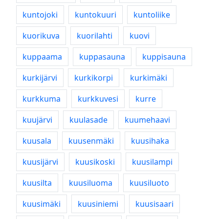
kuntojoki
kuntokuuri
kuntoliike
kuorikuva
kuorilahti
kuovi
kuppaama
kuppasauna
kuppisauna
kurkijärvi
kurkikorpi
kurkimäki
kurkkuma
kurkkuvesi
kurre
kuujärvi
kuulasade
kuumehaavi
kuusala
kuusenmäki
kuusihaka
kuusijärvi
kuusikoski
kuusilampi
kuusilta
kuusiluoma
kuusiluoto
kuusimäki
kuusiniemi
kuusisaari