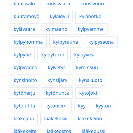
kuusisalo
kuusivaara
kuusivuori
kuutamoyö
kyläidylli
kylänotko
kylävaara
kylmäaho
kylpyamme
kylpyhomma
kylpyrauha
kylpysauna
kylpytie
kylpytorni
kylpyvesi
kylpyvideo
kylvetys
kyminsuu
kynsihoito
kynsijärvi
kynsiluoto
kytöharju
kytöhuhta
kytöjoki
kytöluhta
kytöniemi
kyy
kyytön
lääkejodi
lääkekasvi
lääkekeino
lääkekeite
lääkeostos
lääkepussi