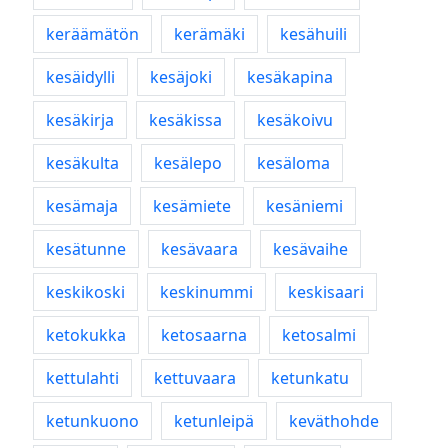
keräämätön
kerämäki
kesähuili
kesäidylli
kesäjoki
kesäkapina
kesäkirja
kesäkissa
kesäkoivu
kesäkulta
kesälepo
kesäloma
kesämaja
kesämiete
kesäniemi
kesätunne
kesävaara
kesävaihe
keskikoski
keskinummi
keskisaari
ketokukka
ketosaarna
ketosalmi
kettulahti
kettuvaara
ketunkatu
ketunkuono
ketunleipä
keväthohde