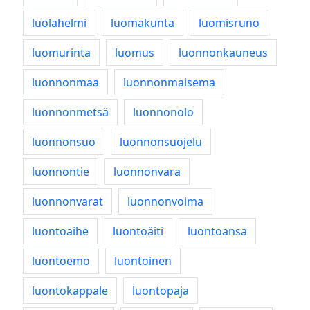
luolahelmi
luomakunta
luomisruno
luomurinta
luomus
luonnonkauneus
luonnonmaa
luonnonmaisema
luonnonmetsä
luonnonolo
luonnonsuo
luonnonsuojelu
luonnontie
luonnonvara
luonnonvarat
luonnonvoima
luontoaihe
luontoäiti
luontoansa
luontoemo
luontoinen
luontokappale
luontopaja