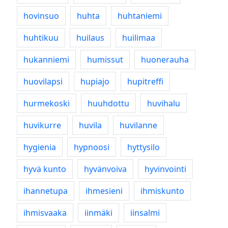
hovinsuo
huhta
huhtaniemi
huhtikuu
huilaus
huilimaa
hukanniemi
humissut
huonerauha
huovilapsi
hupiajo
hupitreffi
hurmekoski
huuhdottu
huvihalu
huvikurre
huvila
huvilanne
hygienia
hypnoosi
hyttysilo
hyvä kunto
hyvänvoiva
hyvinvointi
ihannetupa
ihmesieni
ihmiskunto
ihmisvaaka
iinmäki
iinsalmi