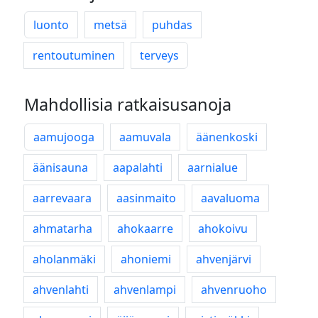
luonto
metsä
puhdas
rentoutuminen
terveys
Mahdollisia ratkaisusanoja
aamujooga
aamuvala
äänenkoski
äänisauna
aapalahti
aarnialue
aarrevaara
aasinmaito
aavaluoma
ahmatarha
ahokaarre
ahokoivu
aholanmäki
ahoniemi
ahvenjärvi
ahvenlahti
ahvenlampi
ahvenruoho