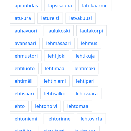
läpipuhdas
lapsisauna
latokäärme
latu-ura
latureisi
latvakuusi
lauhavuori
laulukoski
lautakorpi
lavansaari
lehmäsaari
lehmus
lehmustori
lehtijoki
lehtikuja
lehtiluoto
lehtimaa
lehtimäki
lehtimälli
lehtiniemi
lehtipari
lehtisaari
lehtisalko
lehtivaara
lehto
lehtoholvi
lehtomaa
lehtoniemi
lehtorinne
lehtovirta