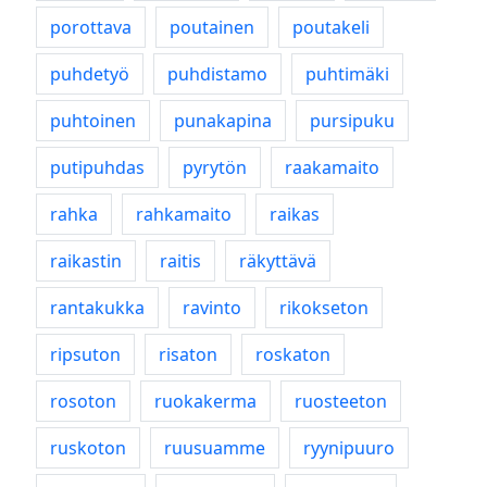
porottava
poutainen
poutakeli
puhdetyö
puhdistamo
puhtimäki
puhtoinen
punakapina
pursipuku
putipuhdas
pyrytön
raakamaito
rahka
rahkamaito
raikas
raikastin
raitis
räkyttävä
rantakukka
ravinto
rikokseton
ripsuton
risaton
roskaton
rosoton
ruokakerma
ruosteeton
ruskoton
ruusuamme
ryynipuuro