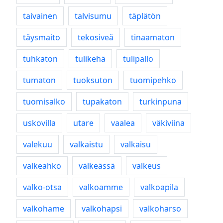
taivainen
talvisumu
täplätön
täysmaito
tekosiveä
tinaamaton
tuhkaton
tulikehä
tulipallo
tumaton
tuoksuton
tuomipehko
tuomisalko
tupakaton
turkinpuna
uskovilla
utare
vaalea
väkiviina
valekuu
valkaistu
valkaisu
valkeahko
välkeässä
valkeus
valko-otsa
valkoamme
valkoapila
valkohame
valkohapsi
valkoharso