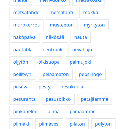
manteli
merivuokko
metsäkoski
metsätähde
metsätähti
mokka
murokerros
musteeton
myrkytön
näköpäivä
näkösää
nauta
nautatila
neutraali
nevahaju
öljytön
olkisuopa
palmujoki
peilityyni
pelaamaton
pepsi-logo
pesevä
pesty
pesukuula
pesuranta
pesusoikko
petäjäamme
pihkahelmi
piimä
piimäamme
piimäki
piimävesi
pilaton
pölytön