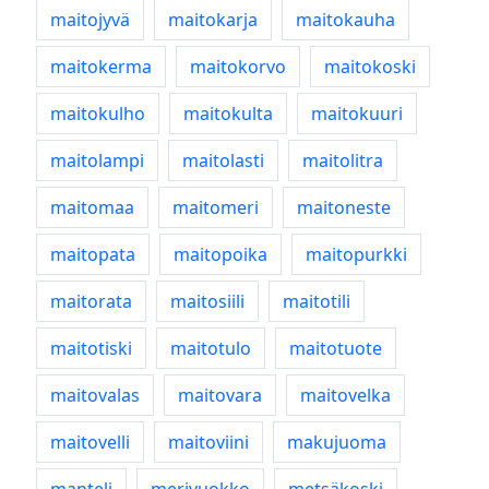
maitojyvä
maitokarja
maitokauha
maitokerma
maitokorvo
maitokoski
maitokulho
maitokulta
maitokuuri
maitolampi
maitolasti
maitolitra
maitomaa
maitomeri
maitoneste
maitopata
maitopoika
maitopurkki
maitorata
maitosiili
maitotili
maitotiski
maitotulo
maitotuote
maitovalas
maitovara
maitovelka
maitovelli
maitoviini
makujuoma