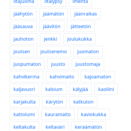
iltajuoma
iltalypsy
imentä
jäähytön
jäämätön
jäänraikas
jääsauva
jäävitön
jätteetön
jauhoton
jenkki
joulukukka
joutsen
joutsenemo
juomaton
juopumaton
juusto
juustomaja
kahvikerma
kahvimaito
kajoamaton
kaljavuori
kalsium
kälyjää
kaoliini
karjakulta
kärytön
katkuton
kattolumi
kauramaito
kaviokukka
keltakulta
keltaväri
keräämätön