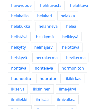
havuvuode
hehkuvasta
helähtävä
helakallio
helakari
helakka
helakukka
helanneva
heleä
helistävä
helkkymä
helkkyvä
helkytty
helmajärvi
helottava
helskyvä
herrakerma
hevikerma
hohtava
hohteleva
hormoniton
huuhdottu
huuruton
ikikirkas
ikiselvä
ikisininen
ilma-järvi
ilmiliekki
ilmisää
ilmivalkea