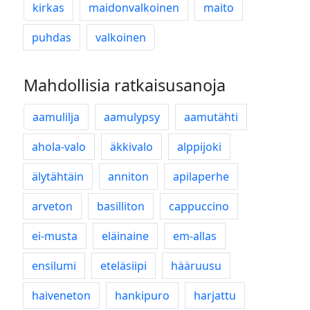
kirkas
maidonvalkoinen
maito
puhdas
valkoinen
Mahdollisia ratkaisusanoja
aamulilja
aamulypsy
aamutähti
ahola-valo
äkkivalo
alppijoki
älytähtäin
anniton
apilaperhe
arveton
basilliton
cappuccino
ei-musta
eläinaine
em-allas
ensilumi
eteläsiipi
hääruusu
haiveneton
hankipuro
harjattu