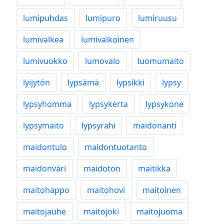
lumipuhdas
lumipuro
lumiruusu
lumivalkea
lumivalkoinen
lumivuokko
lumovalo
luomumaito
lyijytön
lypsämä
lypsikki
lypsy
lypsyhomma
lypsykerta
lypsykone
lypsymaito
lypsyrahi
maidonanti
maidontulo
maidontuotanto
maidonväri
maidoton
maitikka
maitohappo
maitohovi
maitoinen
maitojauhe
maitojoki
maitojuoma