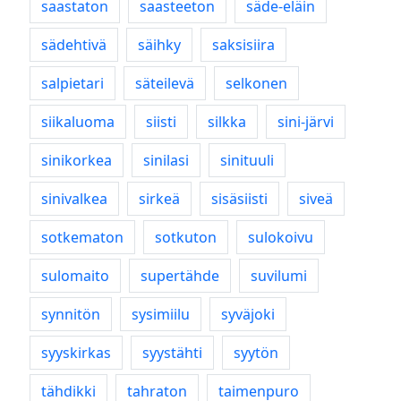
saastaton
saasteeton
säde-eläin
sädehtivä
säihky
saksisiira
salpietari
säteilevä
selkonen
siikaluoma
siisti
silkka
sini-järvi
sinikorkea
sinilasi
sinituuli
sinivalkea
sirkeä
sisäsiisti
siveä
sotkematon
sotkuton
sulokoivu
sulomaito
supertähde
suvilumi
synnitön
sysimiilu
syväjoki
syyskirkas
syystähti
syytön
tähdikki
tahraton
taimenpuro