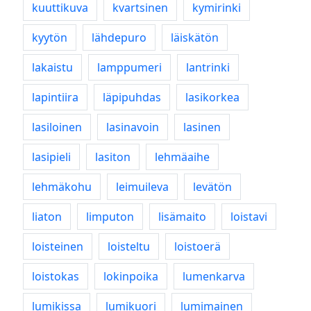
kuuttikuva
kvartsinen
kymirinki
kyytön
lähdepuro
läiskätön
lakaistu
lamppumeri
lantrinki
lapintiira
läpipuhdas
lasikorkea
lasiloinen
lasinavoin
lasinen
lasipieli
lasiton
lehmäaihe
lehmäkohu
leimuileva
levätön
liaton
limputon
lisämaito
loistavi
loisteinen
loisteltu
loistoerä
loistokas
lokinpoika
lumenkarva
lumikissa
lumikuori
lumimainen