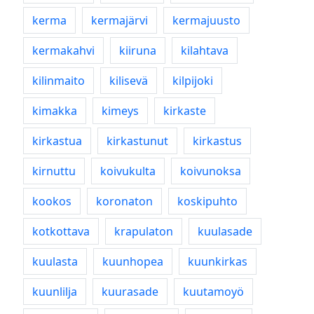
kerma
kermajärvi
kermajuusto
kermakahvi
kiiruna
kilahtava
kilinmaito
kilisevä
kilpijoki
kimakka
kimeys
kirkaste
kirkastua
kirkastunut
kirkastus
kirnuttu
koivukulta
koivunoksa
kookos
koronaton
koskipuhto
kotkottava
krapulaton
kuulasade
kuulasta
kuunhopea
kuunkirkas
kuunlilja
kuurasade
kuutamoyö