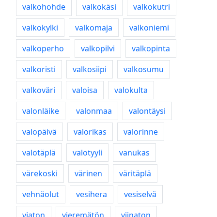
valkohohde
valkokäsi
valkokutri
valkokylki
valkomaja
valkoniemi
valkoperho
valkopilvi
valkopinta
valkoristi
valkosiipi
valkosumu
valkoväri
valoisa
valokulta
valonläike
valonmaa
valontäysi
valopäivä
valorikas
valorinne
valotäplä
valotyyli
vanukas
värekoski
värinen
väritäplä
vehnäolut
vesihera
vesiselvä
viaton
vieremätön
viinaton