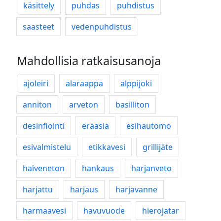
käsittely
puhdas
puhdistus
saasteet
vedenpuhdistus
Mahdollisia ratkaisusanoja
ajoleiri
alaraappa
alppijoki
anniton
arveton
basilliton
desinfiointi
eräasia
esihautomo
esivalmistelu
etikkavesi
grillijäte
haiveneton
hankaus
harjanveto
harjattu
harjaus
harjavanne
harmaavesi
havuvuode
hierojatar