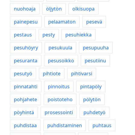
nuohoaja
öljytön
olkisuopa
painepesu
pelaamaton
pesevä
pestaus
pesty
pesuhiekka
pesuhöyry
pesukuula
pesupuuha
pesuranta
pesusoikko
pesutiinu
pesutyö
pihtiote
pihtivarsi
pinnatahti
pinnoitus
pintapöly
pohjahete
poistoteho
pölytön
pöyhintä
prosessointi
puhdetyö
puhdistaa
puhdistaminen
puhtaus