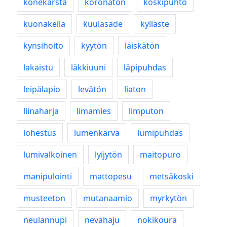
konekarsta
koronaton
koskipuhto
kuonakeila
kuulasade
kylläste
kynsihoito
kyytön
läiskätön
lakaistu
läkkiuuni
läpipuhdas
leipälapio
levätön
liaton
liinaharja
limamies
limputon
lohestus
lumenkarva
lumipuhdas
lumivalkoinen
lyijytön
maitopuro
manipulointi
mattopesu
metsäkoski
musteeton
mutanaamio
myrkytön
neulannupi
nevahaju
nokikoura