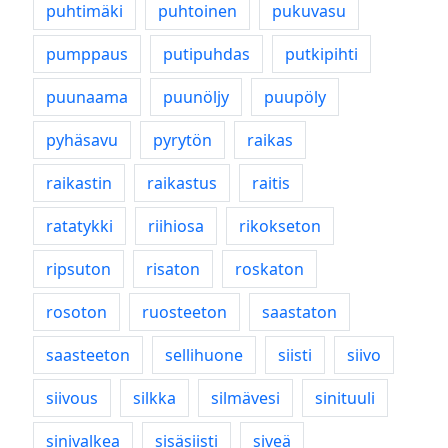
puhtimäki
puhtoinen
pukuvasu
pumppaus
putipuhdas
putkipihti
puunaama
puunöljy
puupöly
pyhäsavu
pyrytön
raikas
raikastin
raikastus
raitis
ratatykki
riihiosa
rikokseton
ripsuton
risaton
roskaton
rosoton
ruosteeton
saastaton
saasteeton
sellihuone
siisti
siivo
siivous
silkka
silmävesi
sinituuli
sinivalkea
sisäsiisti
siveä