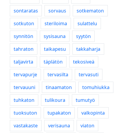
sontaratas
sorvaus
sotkematon
sotkuton
steriloima
sulattelu
synnitön
sysisauna
syytön
tahraton
taikapesu
takkaharja
taljavirta
täplätön
tekosiveä
tervapurje
tervasilta
tervasuti
tervauuni
tinaamaton
tomuhiukka
tuhkaton
tulikoura
tumutyö
tuoksuton
tupakaton
valkopinta
vastakaste
verisauna
viaton