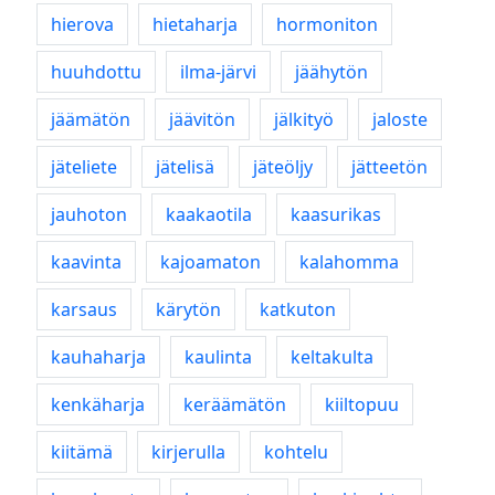
hierova
hietaharja
hormoniton
huuhdottu
ilma-järvi
jäähytön
jäämätön
jäävitön
jälkityö
jaloste
jäteliete
jätelisä
jäteöljy
jätteetön
jauhoton
kaakaotila
kaasurikas
kaavinta
kajoamaton
kalahomma
karsaus
kärytön
katkuton
kauhaharja
kaulinta
keltakulta
kenkäharja
keräämätön
kiiltopuu
kiitämä
kirjerulla
kohtelu