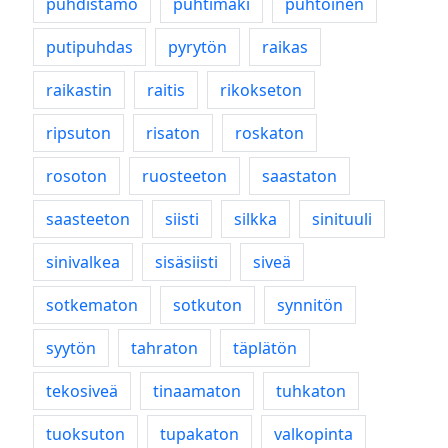
puhdistamo
puhtimäki
puhtoinen
putipuhdas
pyrytön
raikas
raikastin
raitis
rikokseton
ripsuton
risaton
roskaton
rosoton
ruosteeton
saastaton
saasteeton
siisti
silkka
sinituuli
sinivalkea
sisäsiisti
siveä
sotkematon
sotkuton
synnitön
syytön
tahraton
täplätön
tekosiveä
tinaamaton
tuhkaton
tuoksuton
tupakaton
valkopinta