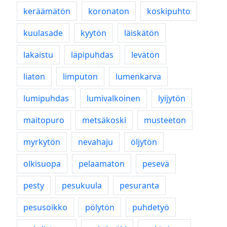
keräämätön
koronaton
koskipuhto
kuulasade
kyytön
läiskätön
lakaistu
läpipuhdas
levätön
liaton
limputon
lumenkarva
lumipuhdas
lumivalkoinen
lyijytön
maitopuro
metsäkoski
musteeton
myrkytön
nevahaju
öljytön
olkisuopa
pelaamaton
pesevä
pesty
pesukuula
pesuranta
pesusoikko
pölytön
puhdetyö