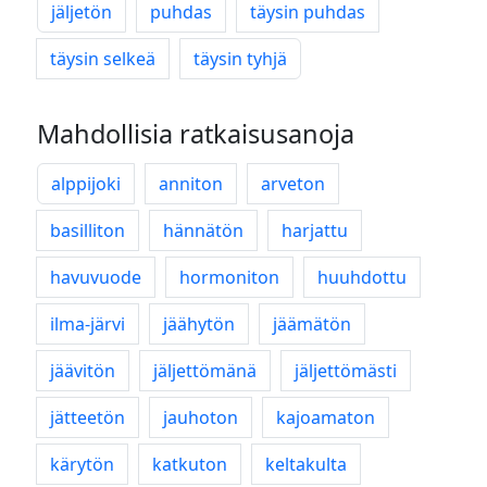
jäljetön
puhdas
täysin puhdas
täysin selkeä
täysin tyhjä
Mahdollisia ratkaisusanoja
alppijoki
anniton
arveton
basilliton
hännätön
harjattu
havuvuode
hormoniton
huuhdottu
ilma-järvi
jäähytön
jäämätön
jäävitön
jäljettömänä
jäljettömästi
jätteetön
jauhoton
kajoamaton
kärytön
katkuton
keltakulta