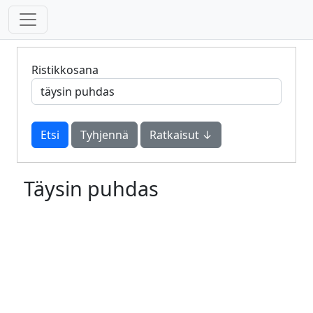
Ristikkosana
Tyhjennä
Ratkaisut ↓
Täysin puhdas