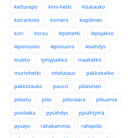
ketturepo
kimi-hetki
kisatauko
koirankolo
komero
kopillinen
kori
korsu
lepohetki
lepojakso
leponuotio
lepovuoro
levähdys
loukko
lymypaikka
maakätkö
murtohetki
ottelutaus
pakkokatko
pakkotauko
paussi
piilasinen
piilastu
piilo
piilovaara
piiluansa
puoliaika
pysähdys
pysähtymä
pysäys
rahakammio
rahapiilo