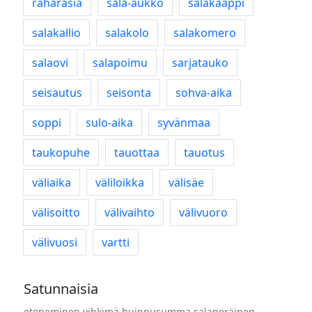
raharasia
sala-aukko
salakaappi
salakallio
salakolo
salakomero
salaovi
salapoimu
sarjatauko
seisautus
seisonta
sohva-aika
soppi
sulo-aika
syvänmaa
taukopuhe
tauottaa
tauotus
väliaika
väliloikka
välisäe
välisoitto
välivaihto
välivuoro
välivuosi
vartti
Satunnaisia
eteneminen
vihkimä
huippusumma
salaperäinen