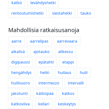
kätkö
levähdyshetki
rentoutumishetki
siestahetki
tauko
Mahdollisia ratkaisusanoja
aarre
aarrelipas
aarrevaara
aikalisä
ajotauko
alikessu
digipaussi
epätahti
etappi
hengähdys
hetki
huilaus
huili
huilivuoro
intermezzo
intervalli
jakotunti
kätköpää
katkos
katkoviiva
kellari
keskeytys