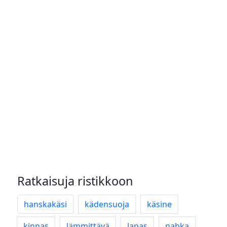
Ratkaisuja ristikkoon
hanskakäsi
kädensuoja
käsine
kinnas
lämmittävä
lapas
nahka