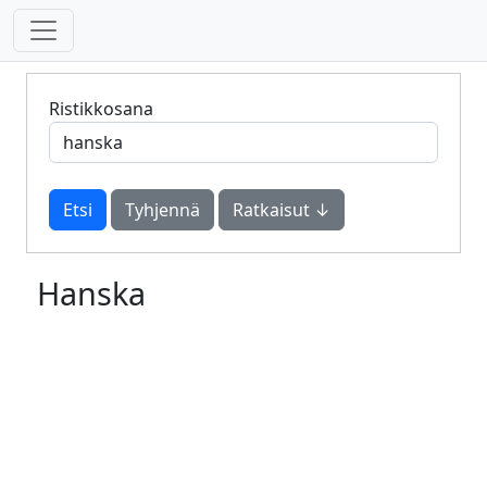
Ristikkosana
Tyhjennä
Ratkaisut ↓
Hanska