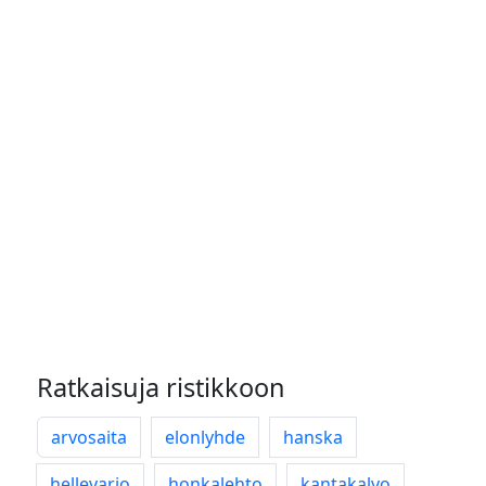
Ratkaisuja ristikkoon
arvosaita
elonlyhde
hanska
hellevarjo
honkalehto
kantakalvo