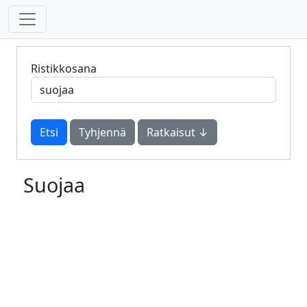
Ristikkosana
Tyhjennä
Ratkaisut ↓
Suojaa