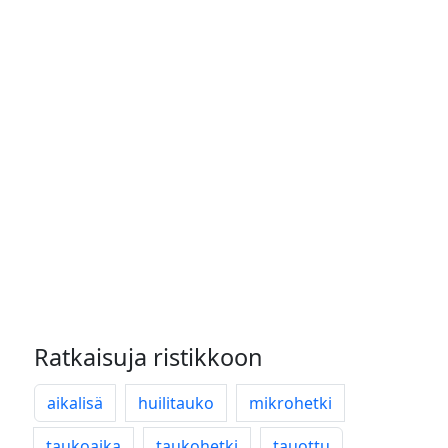
Ratkaisuja ristikkoon
aikalisä
huilitauko
mikrohetki
taukoaika
taukohetki
tauottu