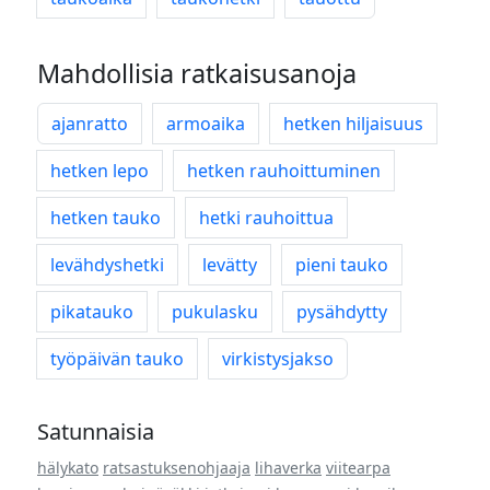
Mahdollisia ratkaisusanoja
ajanratto
armoaika
hetken hiljaisuus
hetken lepo
hetken rauhoittuminen
hetken tauko
hetki rauhoittua
levähdyshetki
levätty
pieni tauko
pikatauko
pukulasku
pysähdytty
työpäivän tauko
virkistysjakso
Satunnaisia
hälykato
ratsastuksenohjaaja
lihaverka
viitearpa