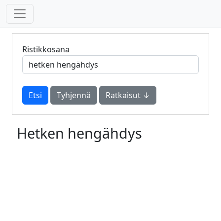
Ristikkosana
Tyhjennä
Ratkaisut ↓
Hetken hengähdys