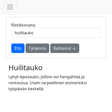
Ristikkosana
Tyhjennä
Ratkaisut ↓
Huilitauko
Lyhyt lepotauko, jolloin voi hengähtää ja
rentoutua. Usein tarpeellinen esimerkiksi
työpäivän keskellä.