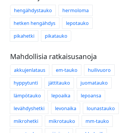
hengähdystauko
hermoloma
hetken hengähdys
lepotauko
pikahetki
pikatauko
Mahdollisia ratkaisusanoja
akkujenlataus
em-tauko
huilivuoro
hyppytunti
jättitauko
juomatauko
lämpötauko
lepoaika
lepoansa
levähdyshetki
levonaika
lounastauko
mikrohetki
mikrotauko
mm-tauko