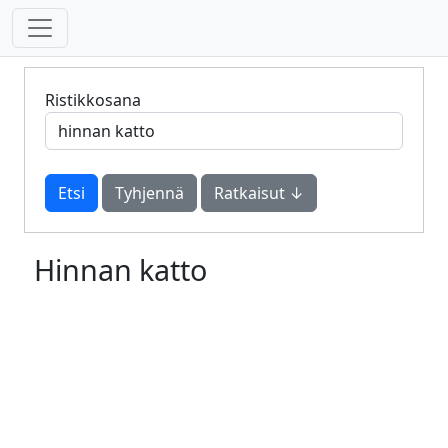
Ristikkosana
Tyhjennä
Ratkaisut ↓
Hinnan katto