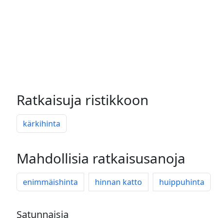
Ratkaisuja ristikkoon
kärkihinta
Mahdollisia ratkaisusanoja
enimmäishinta
hinnan katto
huippuhinta
Satunnaisia