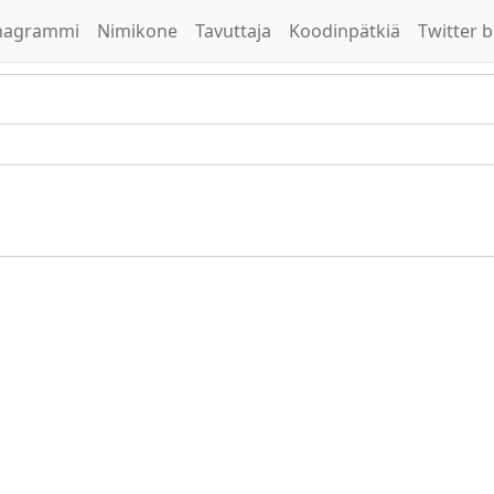
nagrammi
Nimikone
Tavuttaja
Koodinpätkiä
Twitter b