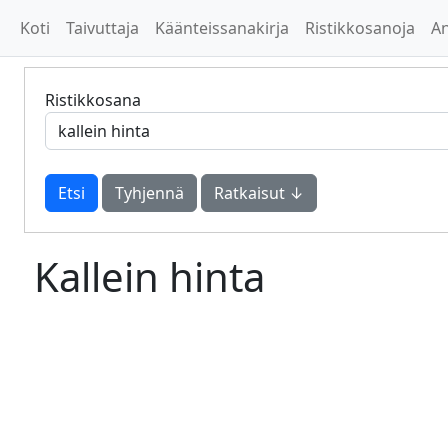
Koti
Taivuttaja
Käänteissanakirja
Ristikkosanoja
A
Ristikkosana
Tyhjennä
Ratkaisut ↓
Kallein hinta