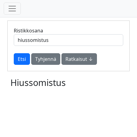
Ristikkosana
Tyhjennä
Ratkaisut ↓
Hiussomistus