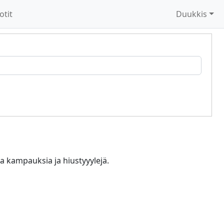
otit
Duukkis
ia kampauksia ja hiustyyylejä.