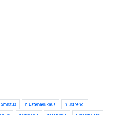
somistus
hiustenleikkaus
hiustrendi