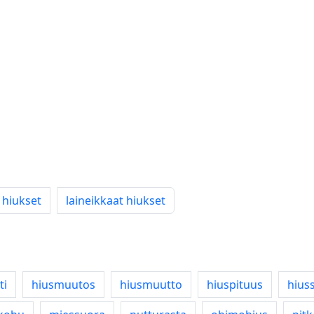
 hiukset
laineikkaat hiukset
ti
hiusmuutos
hiusmuutto
hiuspituus
hius