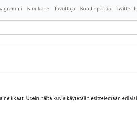
nagrammi
Nimikone
Tavuttaja
Koodinpätkiä
Twitter b
laineikkaat. Usein näitä kuvia käytetään esittelemään erilais