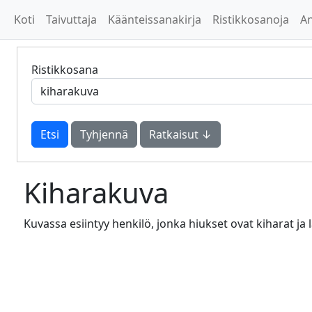
Koti
Taivuttaja
Käänteissanakirja
Ristikkosanoja
A
Ristikkosana
Tyhjennä
Ratkaisut ↓
Kiharakuva
Kuvassa esiintyy henkilö, jonka hiukset ovat kiharat ja 