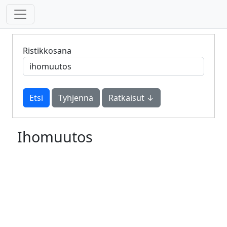
Ristikkosana
Tyhjennä
Ratkaisut ↓
Ihomuutos