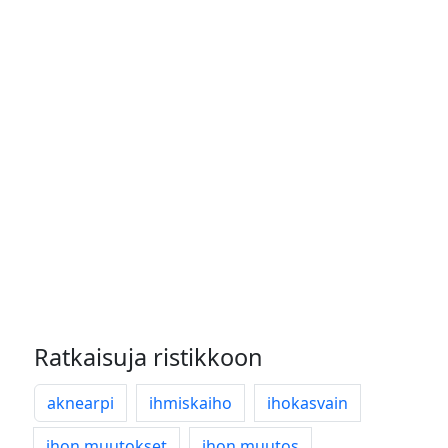
Ratkaisuja ristikkoon
aknearpi
ihmiskaiho
ihokasvain
ihon muutokset
ihon muutos