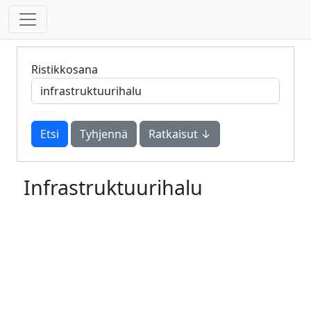
Ristikkosana
Tyhjennä
Ratkaisut ↓
Infrastruktuurihalu