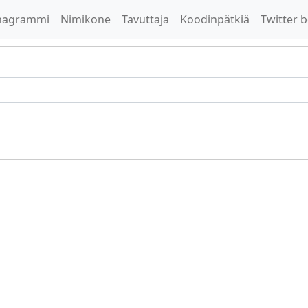
nagrammi
Nimikone
Tavuttaja
Koodinpätkiä
Twitter b