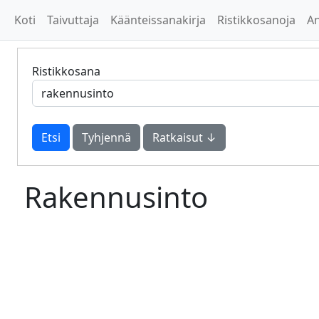
Koti
Taivuttaja
Käänteissanakirja
Ristikkosanoja
A
Ristikkosana
Tyhjennä
Ratkaisut ↓
Rakennusinto