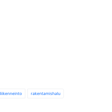
liikenneinto
rakentamishalu