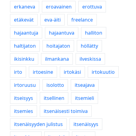
erkaneva
eroavainen
erottuva
etäkevät
eva-äiti
freelance
hajaantuja
hajaantuva
halliton
haltijaton
hoitajaton
höllätty
ikisinkku
ilmankana
ilveskissa
irto
irtoesine
irtokäsi
irtokuutio
irtoruusu
isolotto
itseajava
itseisyys
itsellinen
itsemieli
itsemies
itsenäisesti toimiva
itsenäisyyden julistus
itsenäisyys