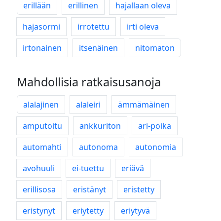
erillään
erillinen
hajallaan oleva
hajasormi
irrotettu
irti oleva
irtonainen
itsenäinen
nitomaton
Mahdollisia ratkaisusanoja
alalajinen
alaleiri
ämmämäinen
amputoitu
ankkuriton
ari-poika
automahti
autonoma
autonomia
avohuuli
ei-tuettu
eriävä
erillisosa
eristänyt
eristetty
eristynyt
eriytetty
eriytyvä