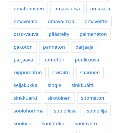
omatoiminen
omavaloisa
omavara
omavoima
omavoimaa
omavoitto
otso-vauva
päästelty
paimeneton
pakoton
pannaton
parjaaja
parjaava
pomoton
puolirouva
riippumaton
riviraito
saarinen
seljakukka
single
sinkkuäiti
sinkkuarki
sirotöinen
sitomaton
soolohomma
sooloileva
sooloilija
sooloilu
sooloteko
sooloveto