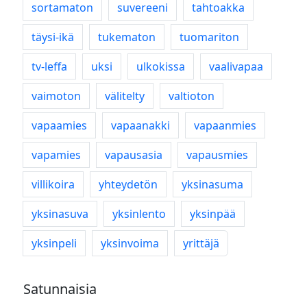
sortamaton
suvereeni
tahtoakka
täysi-ikä
tukematon
tuomariton
tv-leffa
uksi
ulkokissa
vaalivapaa
vaimoton
välitelty
valtioton
vapaamies
vapaanakki
vapaanmies
vapamies
vapausasia
vapausmies
villikoira
yhteydetön
yksinasuma
yksinasuva
yksinlento
yksinpää
yksinpeli
yksinvoima
yrittäjä
Satunnaisia