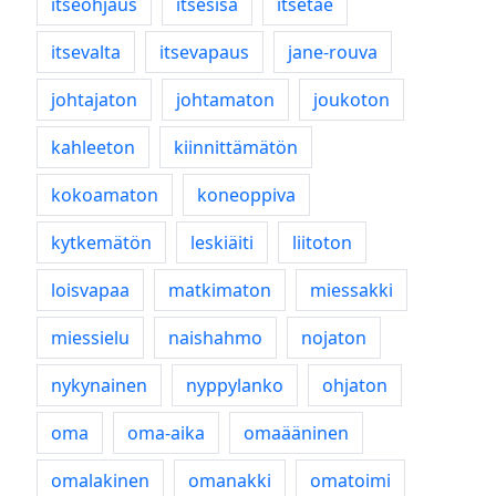
itseohjaus
itsesisä
itsetae
itsevalta
itsevapaus
jane-rouva
johtajaton
johtamaton
joukoton
kahleeton
kiinnittämätön
kokoamaton
koneoppiva
kytkemätön
leskiäiti
liitoton
loisvapaa
matkimaton
miessakki
miessielu
naishahmo
nojaton
nykynainen
nyppylanko
ohjaton
oma
oma-aika
omaääninen
omalakinen
omanakki
omatoimi