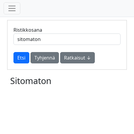
Ristikkosana
Tyhjennä
Ratkaisut ↓
Sitomaton