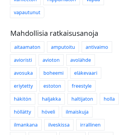
vapautunut
Mahdollisia ratkaisusanoja
aitaamaton
amputoitu
antivaimo
avioristi
avioton
avolähde
avosuka
boheemi
eläkevaari
eriytetty
estoton
freestyle
häkitön
haljakka
haltijaton
holla
höllätty
höveli
ilmaiskuja
ilmankana
ilveskissa
irrallinen