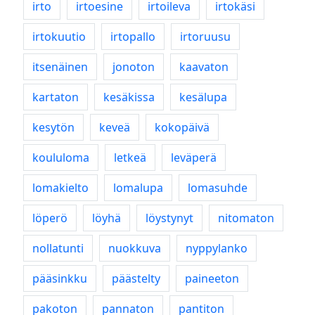
irto
irtoesine
irtoileva
irtokäsi
irtokuutio
irtopallo
irtoruusu
itsenäinen
jonoton
kaavaton
kartaton
kesäkissa
kesälupa
kesytön
keveä
kokopäivä
koululoma
letkeä
leväperä
lomakielto
lomalupa
lomasuhde
löperö
löyhä
löystynyt
nitomaton
nollatunti
nuokkuva
nyppylanko
pääsinkku
päästelty
paineeton
pakoton
pannaton
pantiton