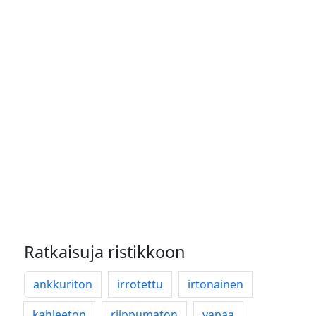
Ratkaisuja ristikkoon
ankkuriton
irrotettu
irtonainen
kahleeton
riippumaton
vapaa