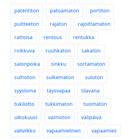
patentiton
patoamaton
portiton
puitteeton
rajaton
rajoittamaton
rattoisa
rentous
rentukka
roikkuva
ruuhkaton
sakaton
salonpoika
sinkku
sortamaton
sulhoton
sulkematon
suluton
syysloma
täysvapaa
tilavana
tukilotto
tukkimaton
tuomaton
ulkokuusi
vaimoton
välipäivä
väliviikko
vapaamielinen
vapaamies