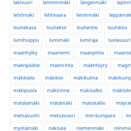
lakivuori
lamminmäki
längenmäki
lapinr
lehtimäki
lehtivaara
leininmäki
leppämäk
louhekasa
louhekivi
louhentie
louhikko
lumihuippu
lumimäki
lumiraja
luolavuori
maanhylky
maaniemi
maanpinta
maanse
mäenpäätie
mäenrinta
mäentöyry
magm
mäkikielo
mäkikivi
mäkikulma
mäkikum
mäkipuola
mäkirinne
mäkisalko
mäkisii
matalamäki
mätämäki
matokallio
mäyrä
metsävuohi
metsävuori
mm-kumpare
m
myötämäki
näköala
niemenmäki
niinimä