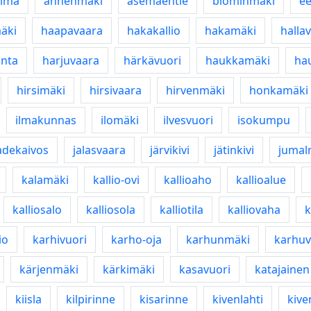
lma
annenmäki
asemäentie
blominmäki
ee
äki
haapavaara
hakakallio
hakamäki
halla
anta
harjuvaara
härkävuori
haukkamäki
ha
hirsimäki
hirsivaara
hirvenmäki
honkamäki
ilmakunnas
ilomäki
ilvesvuori
isokumpu
adekaivos
jalasvaara
järvikivi
jätinkivi
jumal
kalamäki
kallio-ovi
kallioaho
kallioalue
kalliosalo
kalliosola
kalliotila
kalliovaha
k
io
karhivuori
karho-oja
karhunmäki
karhuv
kärjenmäki
kärkimäki
kasavuori
katajainen
kiisla
kilpirinne
kisarinne
kivenlahti
kive