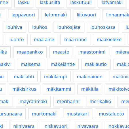
inne
lasku
laskusilta
laskutuuli
latvamäki
i
leppävuori
letonmäki
liituvuori
linnanmäk
louhiva
louhos
louhosjäte
louhoskasa
l
luonto
maa-aine
maa-rinne
maakieleke
lkä
maapankko
maasto
maastonimi
mäena
akivi
maisema
mäkeläntie
mäkiautio
mäki
pu
mäkilahti
mäkilampi
mäkinainen
mäkini
vu
mäkisirkus
mäkitammi
mäkitila
mäkitoiv
mäki
mäyränmäki
merihanhi
merikallio
mer
ursunaara
murtomäki
mustakari
mustaluoto
ki
niinivaara
niskavuori
nivavaara
nokkavuo