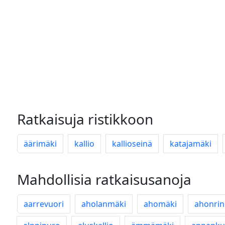
Ratkaisuja ristikkoon
äärimäki
kallio
kallioseinä
katajamäki
Mahdollisia ratkaisusanoja
aarrevuori
aholanmäki
ahomäki
ahonri