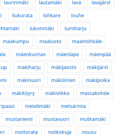
laurinmäki
lautamäki
lava
lavajärvi
i
liukurata
lohkare
louhe
uhtamäki
lukonmäki
lumiharju
maakumpu
maaluoto
maamöhkäle
la
mäenkunnas
mäenlape
mäenpää
cup
mäkiharju
mäkijaosto
mäkijärvi
emi
mäkinuori
mäkiöinen
mäkipoika
o
mäkitöyry
mäkiviikko
massakohde
ipaasi
metelimäki
metsärinta
mustaniemi
mustavuori
mutkamäki
ri
nostorata
notkokuja
nousu