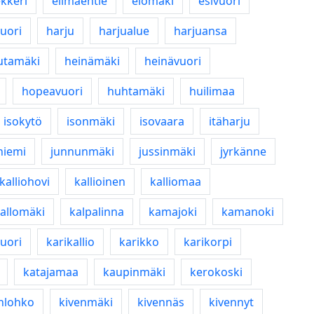
kkeri
elimäentie
elomäki
esivuori
vuori
harju
harjualue
harjuansa
utamäki
heinämäki
heinävuori
hopeavuori
huhtamäki
huilimaa
isokytö
isonmäki
isovaara
itäharju
niemi
junnunmäki
jussinmäki
jyrkänne
kalliohovi
kallioinen
kalliomaa
allomäki
kalpalinna
kamajoki
kamanoki
uori
karikallio
karikko
karikorpi
katajamaa
kaupinmäki
kerokoski
nlohko
kivenmäki
kivennäs
kivennyt