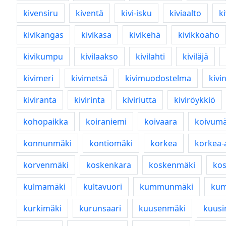
kivensiru
kiventä
kivi-isku
kiviaalto
k
kivikangas
kivikasa
kivikehä
kivikkoaho
kivikumpu
kivilaakso
kivilahti
kiviläjä
kivimeri
kivimetsä
kivimuodostelma
kivi
kiviranta
kivirinta
kiviriutta
kiviröykkiö
kohopaikka
koiraniemi
koivaara
koivumä
konnunmäki
kontiomäki
korkea
korkea-
korvenmäki
koskenkara
koskenmäki
kos
kulmamäki
kultavuori
kummunmäki
ku
kurkimäki
kurunsaari
kuusenmäki
kuusi