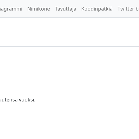
nagrammi
Nimikone
Tavuttaja
Koodinpätkiä
Twitter b
uutensa vuoksi.