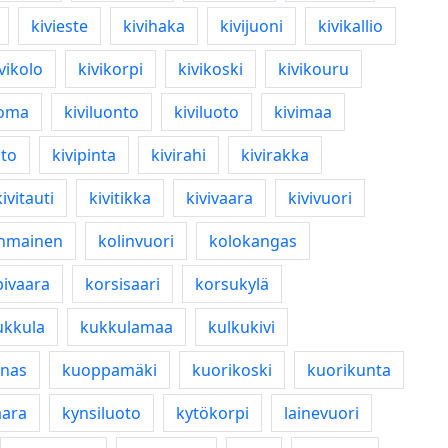
kivieste
kivihaka
kivijuoni
kivikallio
vikolo
kivikorpi
kivikoski
kivikouru
uoma
kiviluonto
kiviluoto
kivimaa
lto
kivipinta
kivirahi
kivirakka
kivitauti
kivitikka
kivivaara
kivivuori
hmainen
kolinvuori
kolokangas
pivaara
korsisaari
korsukylä
ukkula
kukkulamaa
kulkukivi
nas
kuoppamäki
kuorikoski
kuorikunta
aara
kynsiluoto
kytökorpi
lainevuori