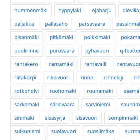
nummenmäki
nyppylaki
ojaharju
olovilla
paljakka
pallasaho
parsavaara
pässinmä
pisanmäki
pitkämäki
poikkimäki
pokama
puolirinne
purovaara
pyhävuori
q-teatter
rantakero
rantamäki
rantavalli
rantavuor
riitakorpi
rikkivuori
rinne
rinnelaji
ri
rotkoholvi
ruohomäki
ruunamäki
säämä
sarkamäki
särkivaara
sarviniemi
saunam
sinimäki
sisäsyrjä
sisävuori
sompinmäki
sulkuniemi
suolavuori
suosilmäke
surma