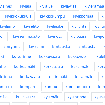
iviaines
kiviala
kivialue
kiviäyräs
kivierämaa
kivikkokukkula
kivikkokumpu
kivikkomaa
ki
kivilampi
kivilehto
kiviliuske
kiviluhta
kivil
nen
kivinen maasto
kivineva
kivipaasi
kivipe
kiviryhmä
kivisalmi
kivitaakka
kivitausta
ki
koivurinne
kokkovaara
kokkovuori
kole
aho
korkeamäki
korkeasalo
korpimäki
kor
kilinna
kotkavaara
kuitinmäki
kuivamäki
k
mmuttu
kumpare
kumpu
kumpumuoto
kun
mäki
kuusivaara
kylämäki
kylänrinne
kyläv