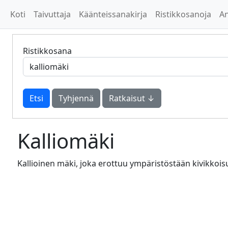
Koti
Taivuttaja
Käänteissanakirja
Ristikkosanoja
A
Ristikkosana
Tyhjennä
Ratkaisut ↓
Kalliomäki
Kallioinen mäki, joka erottuu ympäristöstään kivikkois