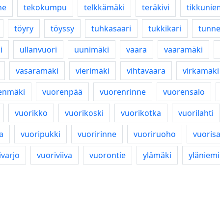
ne
tekokumpu
telkkämäki
teräkivi
tikkunie
töyry
töyssy
tuhkasaari
tukkikari
tunne
i
ullanvuori
uunimäki
vaara
vaaramäki
vasaramäki
vierimäki
vihtavaara
virkamäki
enmäki
vuorenpää
vuorenrinne
vuorensalo
vuorikko
vuorikoski
vuorikotka
vuorilahti
a
vuoripukki
vuoririnne
vuoriruoho
vuoris
ivarjo
vuoriviiva
vuorontie
ylämäki
yläniemi