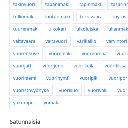
takinvuori
tapanimäki
tapinmäki
tasarin
töllinmäki
tontunmäki
tornivaara
töyräs
tuurenmäki
ulkokari
ulkoluiska
ullanmäk
valtavaara
valtavuori
värikallio
varvintori
vuorenkuve
vuorenlaki
vuorenmaa
vuor
vuorijätti
vuorijono
vuorikeila
vuorikissa
vuoriniemi
vuorinymfi
vuoripiki
vuoripor
vuoristovyöhyke
vuorisuo
vuorivalli
vuor
yökumpu
yömäki
Satunnaisia