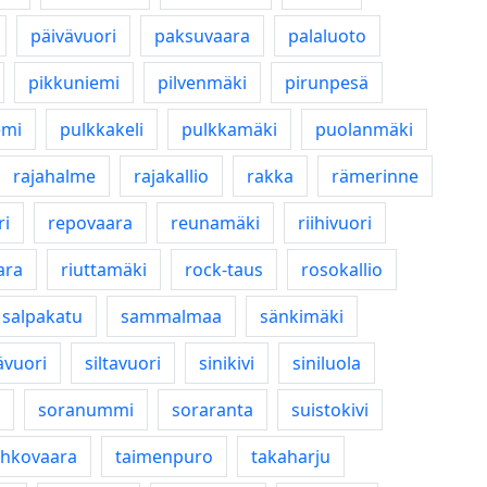
päivävuori
paksuvaara
palaluoto
pikkuniemi
pilvenmäki
pirunpesä
emi
pulkkakeli
pulkkamäki
puolanmäki
rajahalme
rajakallio
rakka
rämerinne
ri
repovaara
reunamäki
riihivuori
ara
riuttamäki
rock-taus
rosokallio
salpakatu
sammalmaa
sänkimäki
ävuori
siltavuori
sinikivi
siniluola
soranummi
soraranta
suistokivi
ahkovaara
taimenpuro
takaharju