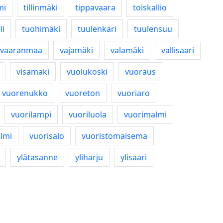
mi
tillinmäki
tippavaara
toiskallio
li
tuohimäki
tuulenkari
tuulensuu
vaaranmaa
vajamäki
valamäki
vallisaari
visamäki
vuolukoski
vuoraus
vuorenukko
vuoreton
vuoriaro
vuorilampi
vuoriluola
vuorimalmi
almi
vuorisalo
vuoristomaisema
ylätasanne
yliharju
ylisaari