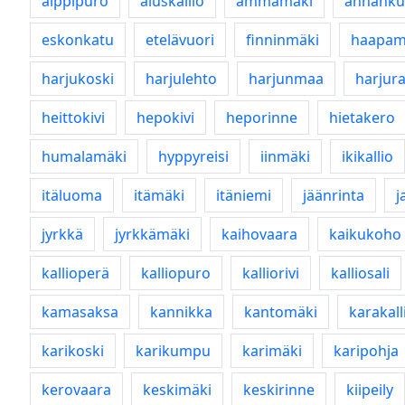
alppipuro
aluskallio
ämmämäki
annanku
eskonkatu
etelävuori
finninmäki
haapam
harjukoski
harjulehto
harjunmaa
harjur
heittokivi
hepokivi
heporinne
hietakero
humalamäki
hyppyreisi
iinmäki
ikikallio
itäluoma
itämäki
itäniemi
jäänrinta
j
jyrkkä
jyrkkämäki
kaihovaara
kaikukoho
kallioperä
kalliopuro
kalliorivi
kalliosali
kamasaksa
kannikka
kantomäki
karakall
karikoski
karikumpu
karimäki
karipohja
kerovaara
keskimäki
keskirinne
kiipeily