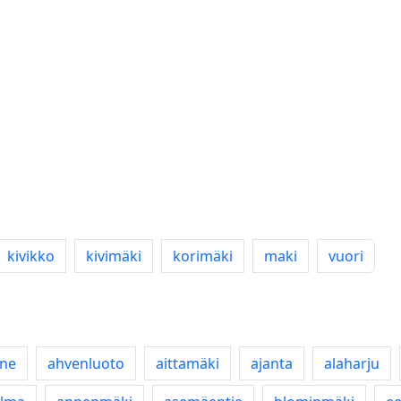
kivikko
kivimäki
korimäki
maki
vuori
nne
ahvenluoto
aittamäki
ajanta
alaharju