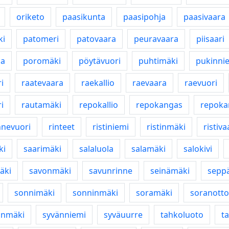
oriketo
paasikunta
paasipohja
paasivaara
ki
patomeri
patovaara
peuravaara
piisaari
a
poromäki
pöytävuori
puhtimäki
pukinni
i
raatevaara
raekallio
raevaara
raevuori
i
rautamäki
repokallio
repokangas
repoka
nnevuori
rinteet
ristiniemi
ristinmäki
ristiva
ki
saarimäki
salaluola
salamäki
salokivi
äki
savonmäki
savunrinne
seinämäki
sepp
sonnimäki
sonninmäki
soramäki
soranotto
nmäki
syvänniemi
syväuurre
tahkoluoto
t