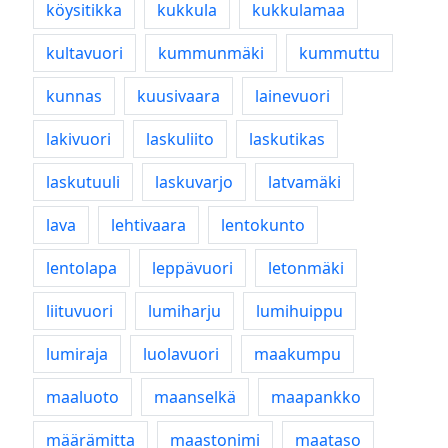
köysitikka
kukkula
kukkulamaa
kultavuori
kummunmäki
kummuttu
kunnas
kuusivaara
lainevuori
lakivuori
laskuliito
laskutikas
laskutuuli
laskuvarjo
latvamäki
lava
lehtivaara
lentokunto
lentolapa
leppävuori
letonmäki
liituvuori
lumiharju
lumihuippu
lumiraja
luolavuori
maakumpu
maaluoto
maanselkä
maapankko
määrämitta
maastonimi
maataso