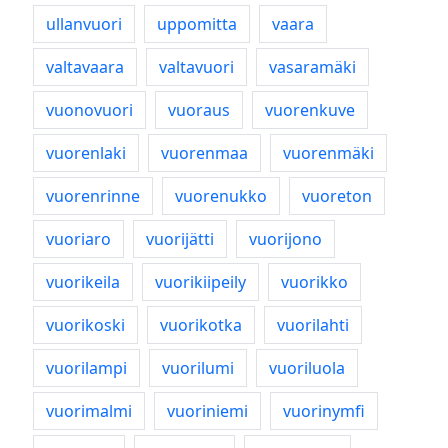
ullanvuori
uppomitta
vaara
valtavaara
valtavuori
vasaramäki
vuonovuori
vuoraus
vuorenkuve
vuorenlaki
vuorenmaa
vuorenmäki
vuorenrinne
vuorenukko
vuoreton
vuoriaro
vuorijätti
vuorijono
vuorikeila
vuorikiipeily
vuorikko
vuorikoski
vuorikotka
vuorilahti
vuorilampi
vuorilumi
vuoriluola
vuorimalmi
vuoriniemi
vuorinymfi