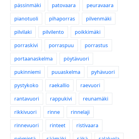
pässinmäki
patovaara
peuravaara
pianotuoli
pihaporras
pilvenmäki
pilvilaki
pilvilento
poikkimäki
porraskivi
porraspuu
porrastus
portaanaskelma
pöytävuori
pukinniemi
puuaskelma
pyhävuori
pystykoko
raekallio
raevuori
rantavuori
rappukivi
reunamäki
rikkivuori
rinne
rinnelaji
rinnevuori
rinteet
ristivaara
ryömintä
säämäki
säkä
salaluola