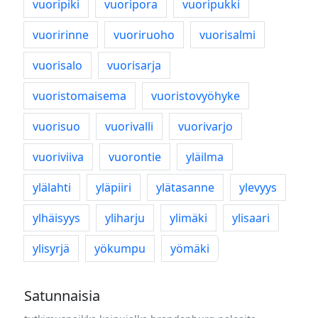
vuoripiki
vuoripora
vuoripukki
vuoririnne
vuoriruoho
vuorisalmi
vuorisalo
vuorisarja
vuoristomaisema
vuoristovyöhyke
vuorisuo
vuorivalli
vuorivarjo
vuoriviiva
vuorontie
yläilma
ylälahti
yläpiiri
ylätasanne
ylevyys
ylhäisyys
yliharju
ylimäki
ylisaari
ylisyrjä
yökumpu
yömäki
Satunnaisia