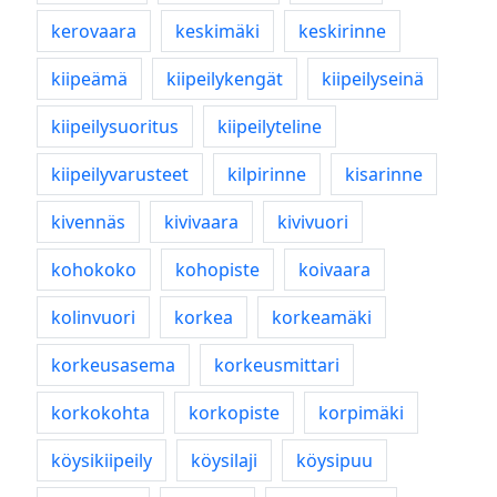
kerovaara
keskimäki
keskirinne
kiipeämä
kiipeilykengät
kiipeilyseinä
kiipeilysuoritus
kiipeilyteline
kiipeilyvarusteet
kilpirinne
kisarinne
kivennäs
kivivaara
kivivuori
kohokoko
kohopiste
koivaara
kolinvuori
korkea
korkeamäki
korkeusasema
korkeusmittari
korkokohta
korkopiste
korpimäki
köysikiipeily
köysilaji
köysipuu