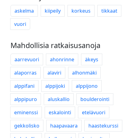
askelma
kiipeily
korkeus
tikkaat
vuori
Mahdollisia ratkaisusanoja
aarrevuori
ahonrinne
äkeys
alaporras
alaviri
alhonmäki
alppifani
alppijoki
alppijono
alppipuro
aluskallio
boulderointi
eminenssi
eskalointi
etelävuori
gekkolisko
haapavaara
haastekurssi