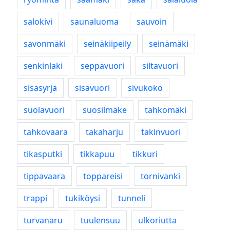
salokivi
saunaluoma
sauvoin
savonmäki
seinäkiipeily
seinämäki
senkinlaki
seppävuori
siltavuori
sisäsyrjä
sisävuori
sivukoko
suolavuori
suosilmäke
tahkomäki
tahkovaara
takaharju
takinvuori
tikasputki
tikkapuu
tikkuri
tippavaara
toppareisi
tornivanki
trappi
tukiköysi
tunneli
turvanaru
tuulensuu
ulkoriutta