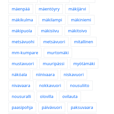
mäenpää
mäentöyry
mäkijärvi
mäkikulma
mäkilampi
mäkiniemi
mäkipuola
mäkisiivu
mäkitoivo
metsävuohi
metsävuori
mitallinen
mm-kumpare
murtomäki
mustavuori
muuripässi
myötämäki
näköala
niinivaara
niskavuori
nivavaara
nokkavuori
nousuliito
nousuralli
olovilla
ovilauta
paasipohja
päivävuori
paksuvaara