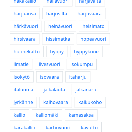
hakakallio
hallavuori
harjavalta
harjuansa
harjusilta
harjuvaara
härkävuori
heinävuori
heisimato
hirsivaara
hissimatka
hopeavuori
huonekatto
hyppy
hyppykone
ilmatie
ilvesvuori
isokumpu
isokytö
isovaara
itäharju
itäluoma
jalkalauta
jalkanaru
jyrkänne
kaihovaara
kaikukoho
kallio
kalliomäki
kamasaksa
karakallio
karhuvuori
kavuttu