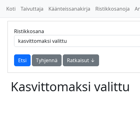
Koti
Taivuttaja
Käänteissanakirja
Ristikkosanoja
A
Ristikkosana
Tyhjennä
Ratkaisut ↓
Kasvittomaksi valittu