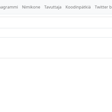
nagrammi
Nimikone
Tavuttaja
Koodinpätkiä
Twitter b