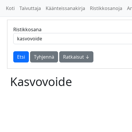
Koti
Taivuttaja
Käänteissanakirja
Ristikkosanoja
A
Ristikkosana
Tyhjennä
Ratkaisut ↓
Kasvovoide