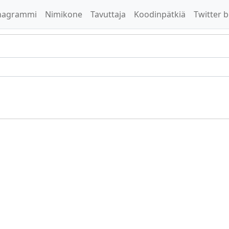
nagrammi
Nimikone
Tavuttaja
Koodinpätkiä
Twitter b