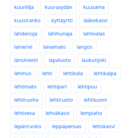
kuunlilja
kuurasydän
kuusama
kuusiranko
kyttäyrtti
lääkekasvi
lahdenoja
lähihunaja
lahtivalas
lainerivi
laivamato
langos
länsiniemi
lapaluoto
laukunjoki
lehmus
lehti
lehtikala
lehtikalpa
lehtimato
lehtipari
lehtipuu
lehtiruoho
lehtiruoto
lehtisuoni
lehtivesa
lehväkasvi
lempiaho
lepänrunko
leppäpensas
lettokasvi