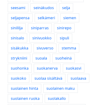
seesami
seinäkudos
selja
seljapensa
selkämeri
siemen
sinililja
siniparras
sinirepo
sinisalo
sinivuokko
sipuli
sisäkukka
sivuverso
stemma
strykniini
suoala
suoheinä
suohonka
suokanerva
suokasvi
suokoko
suolaa sisältävä
suolaava
suolainen hinta
suolainen maku
suolainen ruoka
suolakallo