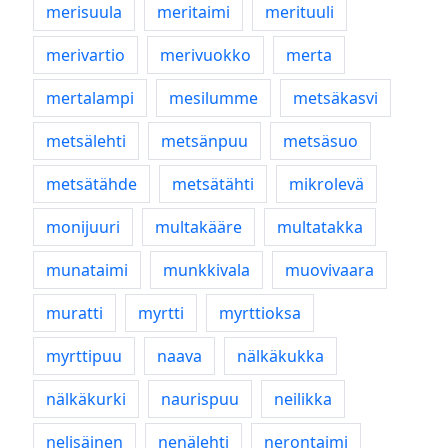
merisuula
meritaimi
merituuli
merivartio
merivuokko
merta
mertalampi
mesilumme
metsäkasvi
metsälehti
metsänpuu
metsäsuo
metsätähde
metsätähti
mikrolevä
monijuuri
multakääre
multatakka
munataimi
munkkivala
muovivaara
muratti
myrtti
myrttioksa
myrttipuu
naava
nälkäkukka
nälkäkurki
naurispuu
neilikka
nelisäinen
nenälehti
nerontaimi