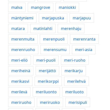
malva
mangrove
maniokki
mäntyniemi
marjapuska
marjapuu
matara
matinlahti
merenhaju
merenmulta
merenpuoli
merenranta
merenruoho
merensumu
meri-asia
meri-eliö
meri-puoli
meri-ruoho
meriheinä
merijättö
merikarju
merikasvi
merikorppi
merilehvä
merilevä
meriluonto
meriluoto
meriruoho
meriruoko
merisipuli