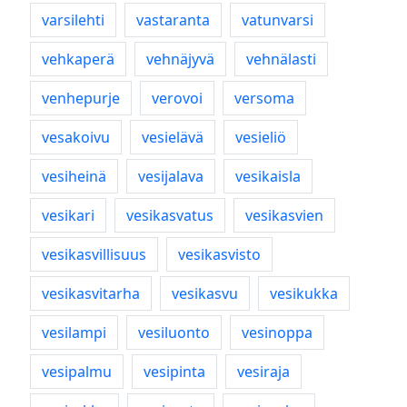
varsilehti
vastaranta
vatunvarsi
vehkaperä
vehnäjyvä
vehnälasti
venhepurje
verovoi
versoma
vesakoivu
vesielävä
vesieliö
vesiheinä
vesijalava
vesikaisla
vesikari
vesikasvatus
vesikasvien
vesikasvillisuus
vesikasvisto
vesikasvitarha
vesikasvu
vesikukka
vesilampi
vesiluonto
vesinoppa
vesipalmu
vesipinta
vesiraja