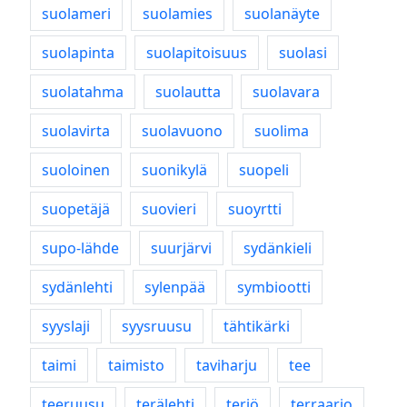
suolameri
suolamies
suolanäyte
suolapinta
suolapitoisuus
suolasi
suolatahma
suolautta
suolavara
suolavirta
suolavuono
suolima
suoloinen
suonikylä
suopeli
suopetäjä
suovieri
suoyrtti
supo-lähde
suurjärvi
sydänkieli
sydänlehti
sylenpää
symbiootti
syyslaji
syysruusu
tähtikärki
taimi
taimisto
taviharju
tee
teeruusu
terälehti
teriö
terraario