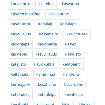
karvakorte
kasteluu
kasvattaa
kasvien maailma
kasvihuone
kasvikunta
kasvilaji
kasvilapsi
kasvillisuus
kasvimaito
kasvimuseo
kasvinlapa
kasviparka
kasvis
kasvisolu
kasvullisuus
kasvusto
katajisto
kaviokukka
kehtolehti
keltamäki
keminmaa
kerälehti
kermajärvi
kesäheinä
kesäruoho
ketokukka
ketunleipä
kevätkasvi
kevätonki
kevätonni
kielo
kihokki