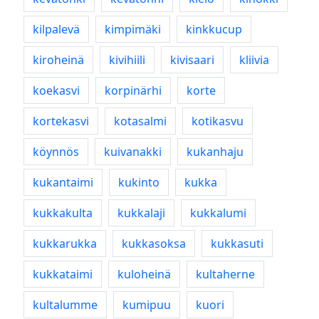
kilpalevä
kimpimäki
kinkkucup
kiroheinä
kivihiili
kivisaari
kliivia
koekasvi
korpinärhi
korte
kortekasvi
kotasalmi
kotikasvu
köynnös
kuivanakki
kukanhaju
kukantaimi
kukinto
kukka
kukkakulta
kukkalaji
kukkalumi
kukkarukka
kukkasoksa
kukkasuti
kukkataimi
kuloheinä
kultaherne
kultalumme
kumipuu
kuori