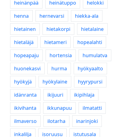
heinänpää
heinätuppo
helokki
henna
hernevarsi
hiekka-ala
hietainen
hietakorpi
hietalaine
hietaläjä
hietameri
hopealahti
hopeapaju
hortensia
humulatva
huonekasvi
hurma
hyökyaalto
hyökyjä
hyökylaine
hyyrypursi
idänranta
ikijuuri
ikipihlaja
ikivihanta
ikkunapuu
ilmatatti
ilmaverso
ilotarha
inarinjoki
inkalilja
isoruusu
istutusala