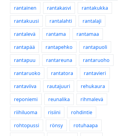
rantainen
rantakasvi
rantakukka
rantakuusi
rantalahti
rantalaji
rantalevä
rantama
rantamaa
rantapää
rantapehko
rantapuoli
rantapuu
rantareuna
rantaruoho
rantaruoko
rantatora
rantavieri
rantaviiva
rautajuuri
rehukaura
reponiemi
reunalika
rihmalevä
riihiluoma
risiini
rohdintie
rohtopussi
rönsy
rotuhaapa