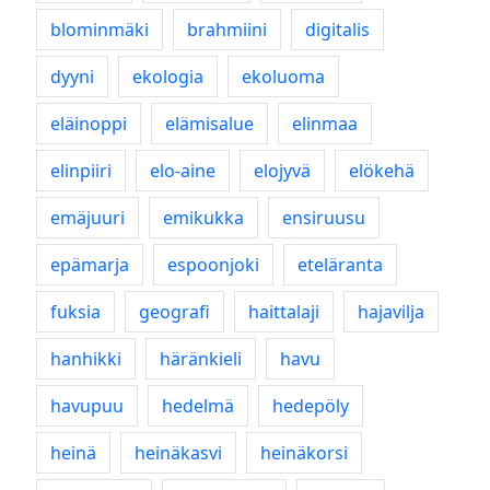
blominmäki
brahmiini
digitalis
dyyni
ekologia
ekoluoma
eläinoppi
elämisalue
elinmaa
elinpiiri
elo-aine
elojyvä
elökehä
emäjuuri
emikukka
ensiruusu
epämarja
espoonjoki
eteläranta
fuksia
geografi
haittalaji
hajavilja
hanhikki
häränkieli
havu
havupuu
hedelmä
hedepöly
heinä
heinäkasvi
heinäkorsi