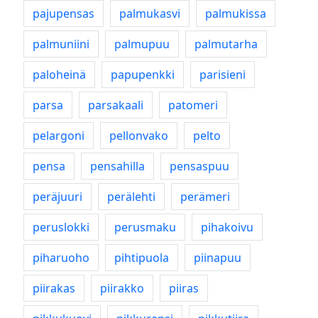
pajupensas
palmukasvi
palmukissa
palmuniini
palmupuu
palmutarha
paloheinä
papupenkki
parisieni
parsa
parsakaali
patomeri
pelargoni
pellonvako
pelto
pensa
pensahilla
pensaspuu
peräjuuri
perälehti
perämeri
peruslokki
perusmaku
pihakoivu
piharuoho
pihtipuola
piinapuu
piirakas
piirakko
piiras