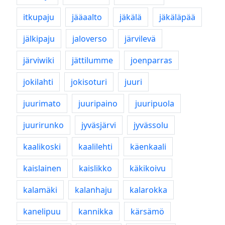
itkupaju
jääaalto
jäkälä
jäkäläpää
jälkipaju
jaloverso
järvilevä
järviwiki
jättilumme
joenparras
jokilahti
jokisoturi
juuri
juurimato
juuripaino
juuripuola
juurirunko
jyväsjärvi
jyvässolu
kaalikoski
kaalilehti
käenkaali
kaislainen
kaislikko
käkikoivu
kalamäki
kalanhaju
kalarokka
kanelipuu
kannikka
kärsämö