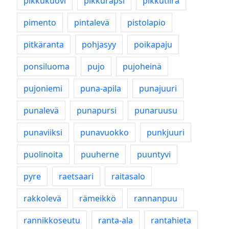
pikkukuovi
pikkurapsi
pikkutiira
pimento
pintalevä
pistolapio
pitkäranta
pohjasyy
poikapaju
ponsiluoma
pujo
pujoheinä
pujoniemi
puna-apila
punajuuri
punalevä
punapursi
punaruusu
punaviiksi
punavuokko
punkjuuri
puolinoita
puuherne
puuntyvi
pyre
raetsaari
raitasalo
rakkolevä
rämeikkö
rannanpuu
rannikkoseutu
ranta-ala
rantahieta