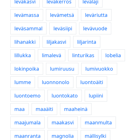
leväkasvi
leväkerros
levälaji
levämassa
levämetsä
leväriutta
leväsammal
leväsiipi
levävuode
lihanakki
liljakasvi
liljarinta
lillukka
limalevä
linturikas
lobelia
lokinpoika
lumiruusu
lumivuokko
lumme
luonnonolo
luontoäiti
luontoemo
luontokato
lupiini
maa
maaäiti
maaheinä
maajumala
maakasvi
maanmulta
maanranta
magnolia
mällisylki