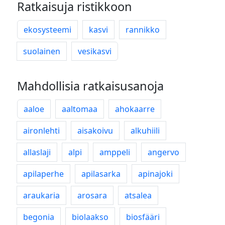
Ratkaisuja ristikkoon
ekosysteemi
kasvi
rannikko
suolainen
vesikasvi
Mahdollisia ratkaisusanoja
aaloe
aaltomaa
ahokaarre
aironlehti
aisakoivu
alkuhiili
allaslaji
alpi
amppeli
angervo
apilaperhe
apilasarka
apinajoki
araukaria
arosara
atsalea
begonia
biolaakso
biosfääri