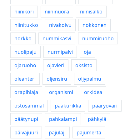
niinikori
niininuora
niinisalko
niinitukko
nivakoivu
nokkonen
norkko
nummikasvi
nummiruoho
nuolipaju
nurmipälvi
oja
ojaruoho
ojavieri
oksisto
oleanteri
oljensiru
öljypalmu
orapihlaja
organismi
orkidea
ostosammal
pääkurikka
pääryöväri
päätynupi
pahkalampi
pähkylä
päiväjuuri
pajulaji
pajumerta