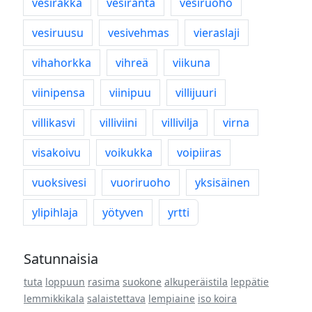
vesirakka
vesiranta
vesiruoho
vesiruusu
vesivehmas
vieraslaji
vihahorkka
vihreä
viikuna
viinipensa
viinipuu
villijuuri
villikasvi
villiviini
villivilja
virna
visakoivu
voikukka
voipiiras
vuoksivesi
vuoriruoho
yksisäinen
ylipihlaja
yötyven
yrtti
Satunnaisia
tuta
loppuun
rasima
suokone
alkuperäistila
leppätie
lemmikkikala
salaistettava
lempiaine
iso koira