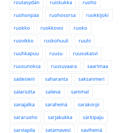
routasydän
ruiskukka
ruoho
ruohonpää
ruohosorsa
ruokkijoki
ruokko
ruokkovoi
ruoko
ruovikko
ruskohuuli
ruuhi
ruuhkapuu
ruusu
ruusukasvi
ruusunoksa
ruusuvaara
saarimaa
sädesieni
saharanta
saksanmeri
salariutta
salievä
sammal
sanajalka
saraheinä
sarakorpi
sararuoho
sarjakukka
särkipaju
sarviapila
satamavesi
saviheinä