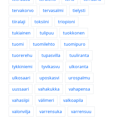
tervakorvo
tervasalmi
tielysti
tiiralaji
toksiini
triopioni
tukiainen
tulipuu
tuokkonen
tuomi
tuomilehto
tuomipuro
tuorerehu
tupasvilla
tuuliranta
tykkiniemi
tyvikasvu
ulkoranta
ulkosaari
uposkasvi
urospalmu
uussaari
vahakukka
vahapensa
vahasiipi
välimeri
valkoapila
valonvilja
varrensuka
varrensuu