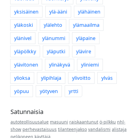
yksisäinen
ylä-ääni
ylähäinen
yläkoski
ylälehto
ylämaailma
ylänivel
ylänummi
yläpaine
yläpölkky
yläputki
ylävire
ylävitonen
ylinäkyvä
yliniemi
ylioksa
ylipihlaja
ylivoitto
ylväs
yöpuu
yötyven
yrtti
Satunnaisia
autoteollisuusalue
masuuni
raiskaantunut
ö-pilkku
nhl-
show
perhevastaisuus
tilanteenjakso
vandalismi
alistaja
pelikoneen käyttäjä