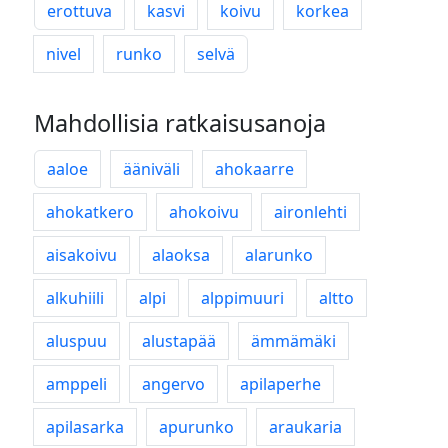
erottuva
kasvi
koivu
korkea
nivel
runko
selvä
Mahdollisia ratkaisusanoja
aaloe
ääniväli
ahokaarre
ahokatkero
ahokoivu
aironlehti
aisakoivu
alaoksa
alarunko
alkuhiili
alpi
alppimuuri
altto
aluspuu
alustapää
ämmämäki
amppeli
angervo
apilaperhe
apilasarka
apurunko
araukaria