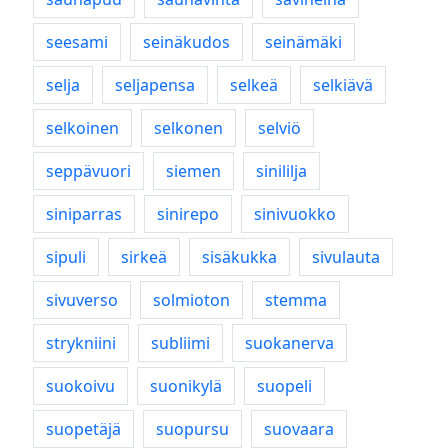
seesami
seinäkudos
seinämäki
selja
seljapensa
selkeä
selkiävä
selkoinen
selkonen
selviö
seppävuori
siemen
sinililja
siniparras
sinirepo
sinivuokko
sipuli
sirkeä
sisäkukka
sivulauta
sivuverso
solmioton
stemma
strykniini
subliimi
suokanerva
suokoivu
suonikylä
suopeli
suopetäjä
suopursu
suovaara