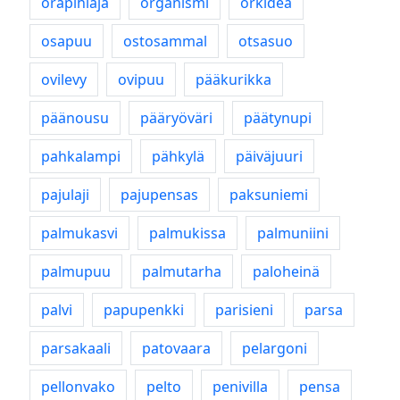
orapihlaja
organismi
orkidea
osapuu
ostosammal
otsasuo
ovilevy
ovipuu
pääkurikka
päänousu
pääryöväri
päätynupi
pahkalampi
pähkylä
päiväjuuri
pajulaji
pajupensas
paksuniemi
palmukasvi
palmukissa
palmuniini
palmupuu
palmutarha
paloheinä
palvi
papupenkki
parisieni
parsa
parsakaali
patovaara
pelargoni
pellonvako
pelto
penivilla
pensa