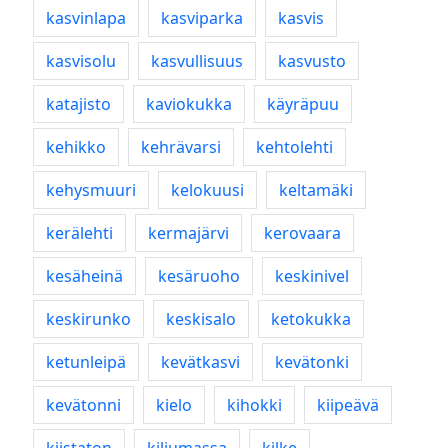
kasvinlapa
kasviparka
kasvis
kasvisolu
kasvullisuus
kasvusto
katajisto
kaviokukka
käyräpuu
kehikko
kehrävarsi
kehtolehti
kehysmuuri
kelokuusi
keltamäki
kerälehti
kermajärvi
kerovaara
kesäheinä
kesäruoho
keskinivel
keskirunko
keskisalo
ketokukka
ketunleipä
kevätkasvi
kevätonki
kevätonni
kielo
kihokki
kiipeävä