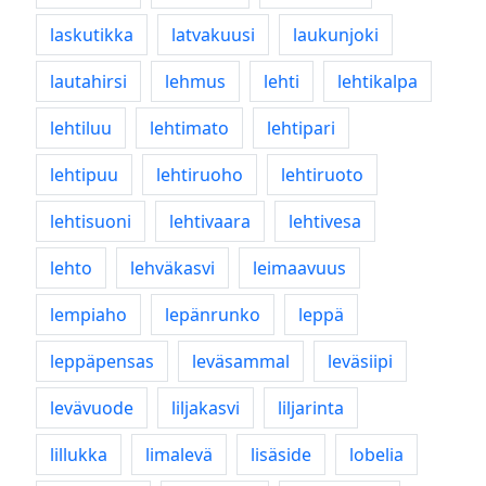
laskutikka
latvakuusi
laukunjoki
lautahirsi
lehmus
lehti
lehtikalpa
lehtiluu
lehtimato
lehtipari
lehtipuu
lehtiruoho
lehtiruoto
lehtisuoni
lehtivaara
lehtivesa
lehto
lehväkasvi
leimaavuus
lempiaho
lepänrunko
leppä
leppäpensas
leväsammal
leväsiipi
levävuode
liljakasvi
liljarinta
lillukka
limalevä
lisäside
lobelia