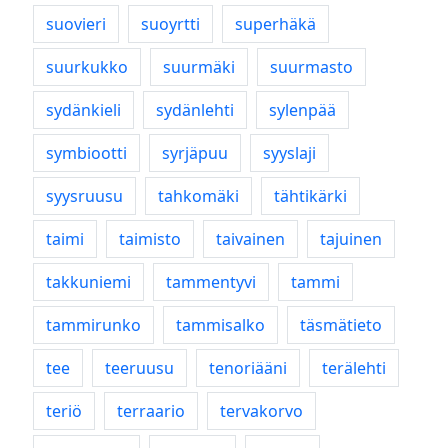
suovieri
suoyrtti
superhäkä
suurkukko
suurmäki
suurmasto
sydänkieli
sydänlehti
sylenpää
symbiootti
syrjäpuu
syyslaji
syysruusu
tahkomäki
tähtikärki
taimi
taimisto
taivainen
tajuinen
takkuniemi
tammentyvi
tammi
tammirunko
tammisalko
täsmätieto
tee
teeruusu
tenoriääni
terälehti
teriö
terraario
tervakorvo