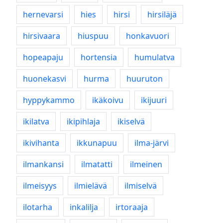
hernevarsi
hies
hirsi
hirsiläjä
hirsivaara
hiuspuu
honkavuori
hopeapaju
hortensia
humulatva
huonekasvi
hurma
huuruton
hyppykammo
ikäkoivu
ikijuuri
ikilatva
ikipihlaja
ikiselvä
ikivihanta
ikkunapuu
ilma-järvi
ilmankansi
ilmatatti
ilmeinen
ilmeisyys
ilmielävä
ilmiselvä
ilotarha
inkalilja
irtoraaja