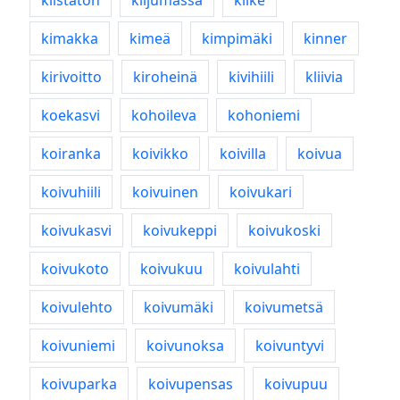
kiistaton
kiljumassa
kilke
kimakka
kimeä
kimpimäki
kinner
kirivoitto
kiroheinä
kivihiili
kliivia
koekasvi
kohoileva
kohoniemi
koiranka
koivikko
koivilla
koivua
koivuhiili
koivuinen
koivukari
koivukasvi
koivukeppi
koivukoski
koivukoto
koivukuu
koivulahti
koivulehto
koivumäki
koivumetsä
koivuniemi
koivunoksa
koivuntyvi
koivuparka
koivupensas
koivupuu