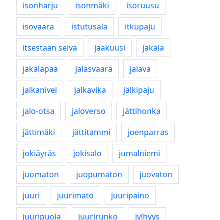
isonharju
isonmäki
isoruusu
isovaara
istutusala
itkupaju
itsestään selvä
jääkuusi
jäkälä
jäkäläpää
jalasvaara
jalava
jalkanivel
jalkavika
jälkipaju
jalo-otsa
jaloverso
jättihonka
jättimäki
jättitammi
joenparras
jokiäyräs
jokisalo
jumalniemi
juomaton
juopumaton
juovaton
juuri
juurimato
juuripaino
juuripuola
juurirunko
jylhyys