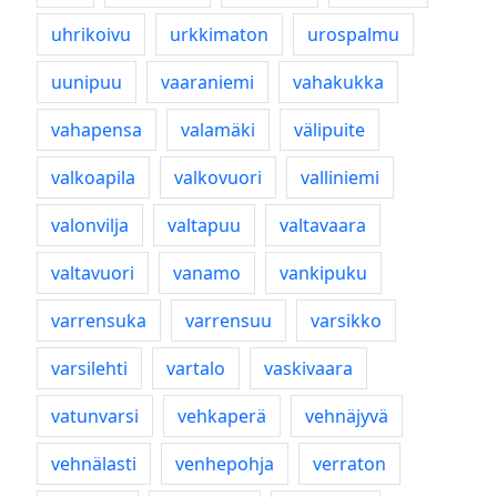
uhrikoivu
urkkimaton
urospalmu
uunipuu
vaaraniemi
vahakukka
vahapensa
valamäki
välipuite
valkoapila
valkovuori
valliniemi
valonvilja
valtapuu
valtavaara
valtavuori
vanamo
vankipuku
varrensuka
varrensuu
varsikko
varsilehti
vartalo
vaskivaara
vatunvarsi
vehkaperä
vehnäjyvä
vehnälasti
venhepohja
verraton