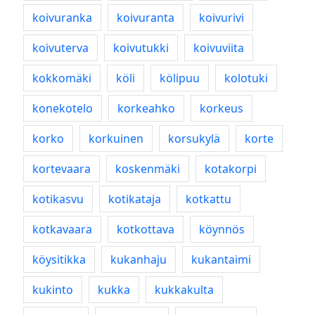
koivuranka
koivuranta
koivurivi
koivuterva
koivutukki
koivuviita
kokkomäki
köli
kölipuu
kolotuki
konekotelo
korkeahko
korkeus
korko
korkuinen
korsukylä
korte
kortevaara
koskenmäki
kotakorpi
kotikasvu
kotikataja
kotkattu
kotkavaara
kotkottava
köynnös
köysitikka
kukanhaju
kukantaimi
kukinto
kukka
kukkakulta