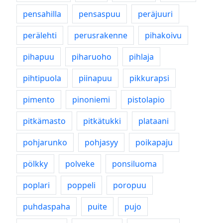
pensahilla
pensaspuu
peräjuuri
perälehti
perusrakenne
pihakoivu
pihapuu
piharuoho
pihlaja
pihtipuola
piinapuu
pikkurapsi
pimento
pinoniemi
pistolapio
pitkämasto
pitkätukki
plataani
pohjarunko
pohjasyy
poikapaju
pölkky
polveke
ponsiluoma
poplari
poppeli
poropuu
puhdaspaha
puite
pujo