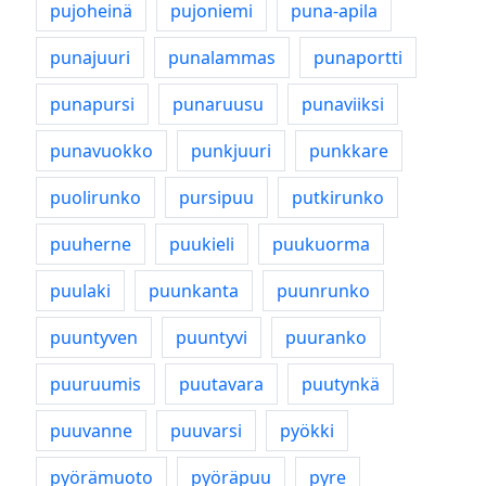
pujoheinä
pujoniemi
puna-apila
punajuuri
punalammas
punaportti
punapursi
punaruusu
punaviiksi
punavuokko
punkjuuri
punkkare
puolirunko
pursipuu
putkirunko
puuherne
puukieli
puukuorma
puulaki
puunkanta
puunrunko
puuntyven
puuntyvi
puuranko
puuruumis
puutavara
puutynkä
puuvanne
puuvarsi
pyökki
pyörämuoto
pyöräpuu
pyre