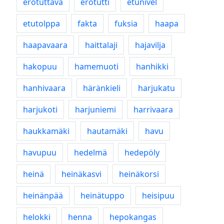
erotuttava
erotutti
etunivel
etutolppa
fakta
fuksia
haapa
haapavaara
haittalaji
hajavilja
hakopuu
hamemuoti
hanhikki
hanhivaara
häränkieli
harjukatu
harjukoti
harjuniemi
harrivaara
haukkamäki
hautamäki
havu
havupuu
hedelmä
hedepöly
heinä
heinäkasvi
heinäkorsi
heinänpää
heinätuppo
heisipuu
helokki
henna
hepokangas