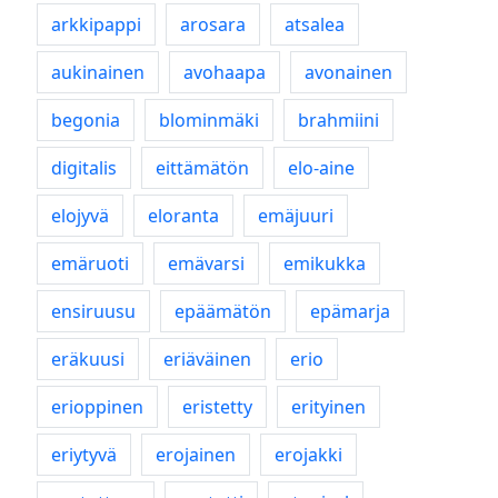
arkkipappi
arosara
atsalea
aukinainen
avohaapa
avonainen
begonia
blominmäki
brahmiini
digitalis
eittämätön
elo-aine
elojyvä
eloranta
emäjuuri
emäruoti
emävarsi
emikukka
ensiruusu
epäämätön
epämarja
eräkuusi
eriäväinen
erio
erioppinen
eristetty
erityinen
eriytyvä
erojainen
erojakki