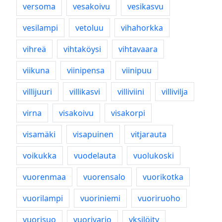
versoma
vesakoivu
vesikasvu
vesilampi
vetoluu
vihahorkka
vihreä
vihtaköysi
vihtavaara
viikuna
viinipensa
viinipuu
villijuuri
villikasvi
villiviini
villivilja
virna
visakoivu
visakorpi
visamäki
visapuinen
vitjarauta
voikukka
vuodelauta
vuolukoski
vuorenmaa
vuorensalo
vuorikotka
vuorilampi
vuoriniemi
vuoriruoho
vuorisuo
vuorivarjo
yksilöity