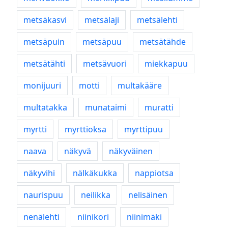
metsäkasvi
metsälaji
metsälehti
metsäpuin
metsäpuu
metsätähde
metsätähti
metsävuori
miekkapuu
monijuuri
motti
multakääre
multatakka
munataimi
muratti
myrtti
myrttioksa
myrttipuu
naava
näkyvä
näkyväinen
näkyvihi
nälkäkukka
nappiotsa
naurispuu
neilikka
nelisäinen
nenälehti
niinikori
niinimäki