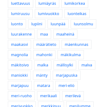
luettavuus
lumiäyräs
lumikorkea
lumiruusu
lumivuokko
luonteikas
luonto
lupiini
luunpää
luunsolmu
luurakenne
maa
maaheinä
maakasvi
määrätieto
mäenkunnas
magnolia
mahonki
mäkikulma
mäkitoivo
malka
mällisylki
malva
maniokki
mänty
marjapuska
marjapuu
matara
meri-eliö
meri-ruoho
merikaali
merilevä
merivuokko
merkkipuu
mesilumme