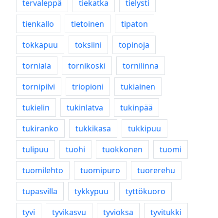
tervaleppä
tiekatka
tielysti
tienkallo
tietoinen
tipaton
tokkapuu
toksiini
topinoja
torniala
tornikoski
tornilinna
tornipilvi
triopioni
tukiainen
tukielin
tukinlatva
tukinpää
tukiranko
tukkikasa
tukkipuu
tulipuu
tuohi
tuokkonen
tuomi
tuomilehto
tuomipuro
tuorerehu
tupasvilla
tykkypuu
tyttökuoro
tyvi
tyvikasvu
tyvioksa
tyvitukki