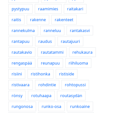
pystypuu
raamimies
raitakari
raitis
rakenne
rakenteet
rannekulma
ranneluu
rantakasvi
rantapuu
raudus
rautajuuri
rautakavio
rautatammi
rehukaura
rengaspää
reunapuu
riihiluoma
risiini
ristihonka
ristiside
ristivaara
rohdintie
rohtopussi
rönsy
rotuhaapa
routasydän
rungonosa
runko-osa
runkoaine