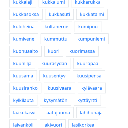
kukkalaji
kukkalumi
kukkarukka
kukkasoksa
kukkasuti
kukkataimi
kuloheinä
kultaherne
kumipuu
kumivene
kummuttu
kumpuniemi
kuohuaalto
kuori
kuorimassa
kuunlilja
kuurasydän
kuuropää
kuusama
kuusentyvi
kuusipensa
kuusiranko
kuusivaara
kylävaara
kylkilauta
kysymätön
kyttäyrtti
lääkekasvi
laatujuoma
lähihunaja
laivanköli
lakivuori
lasikorkea