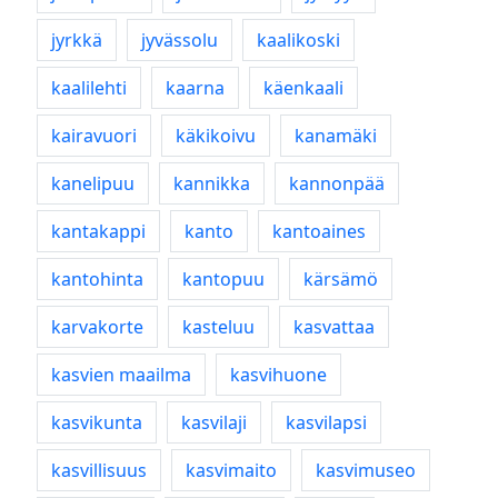
jyrkkä
jyvässolu
kaalikoski
kaalilehti
kaarna
käenkaali
kairavuori
käkikoivu
kanamäki
kanelipuu
kannikka
kannonpää
kantakappi
kanto
kantoaines
kantohinta
kantopuu
kärsämö
karvakorte
kasteluu
kasvattaa
kasvien maailma
kasvihuone
kasvikunta
kasvilaji
kasvilapsi
kasvillisuus
kasvimaito
kasvimuseo