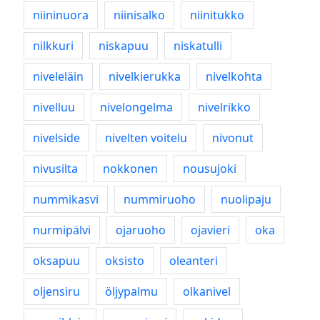
niininuora
niinisalko
niinitukko
nilkkuri
niskapuu
niskatulli
niveleläin
nivelkierukka
nivelkohta
nivelluu
nivelongelma
nivelrikko
nivelside
nivelten voitelu
nivonut
nivusilta
nokkonen
nousujoki
nummikasvi
nummiruoho
nuolipaju
nurmipälvi
ojaruoho
ojavieri
oka
oksapuu
oksisto
oleanteri
oljensiru
öljypalmu
olkanivel