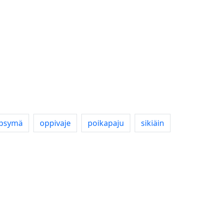
psymä
oppivaje
poikapaju
sikiäin