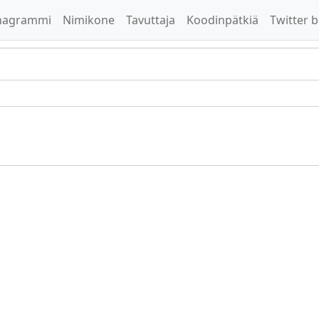
nagrammi
Nimikone
Tavuttaja
Koodinpätkiä
Twitter b