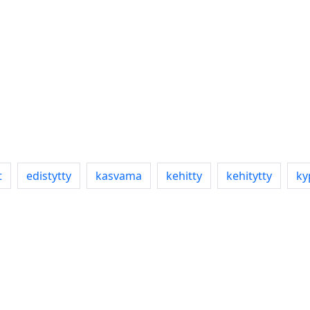
t
edistytty
kasvama
kehitty
kehitytty
ky