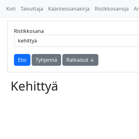
Koti
Taivuttaja
Käänteissanakirja
Ristikkosanoja
A
Ristikkosana
Tyhjennä
Ratkaisut ↓
Kehittyä