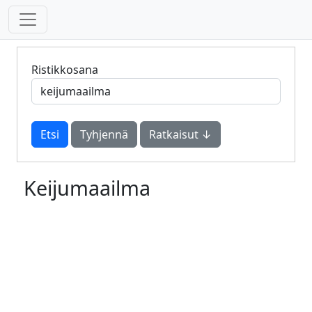
Ristikkosana
Tyhjennä
Ratkaisut ↓
Keijumaailma