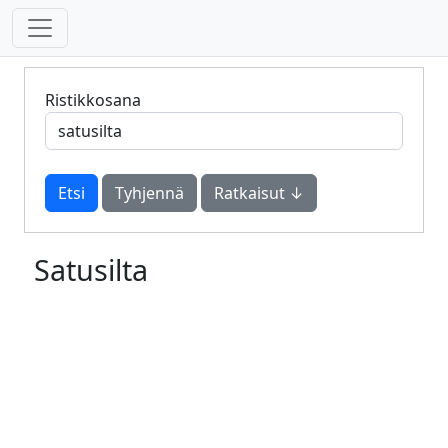
Ristikkosana
Tyhjennä
Ratkaisut ↓
Satusilta