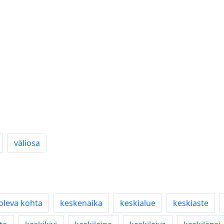
väliosa
 oleva kohta
keskenaika
keskialue
keskiaste