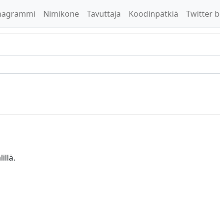
nagrammi
Nimikone
Tavuttaja
Koodinpätkiä
Twitter b
illä.