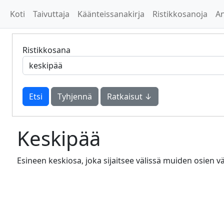
Koti
Taivuttaja
Käänteissanakirja
Ristikkosanoja
A
Ristikkosana
Tyhjennä
Ratkaisut ↓
Keskipää
Esineen keskiosa, joka sijaitsee välissä muiden osien väl