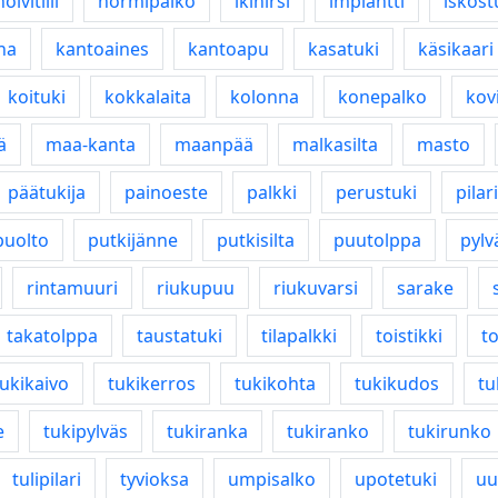
holvitiili
hormipalko
ikihirsi
implantti
iskost
na
kantoaines
kantoapu
kasatuki
käsikaari
koituki
kokkalaita
kolonna
konepalko
kov
ä
maa-kanta
maanpää
malkasilta
masto
päätukija
painoeste
palkki
perustuki
pilari
puolto
putkijänne
putkisilta
puutolppa
pylv
rintamuuri
riukupuu
riukuvarsi
sarake
takatolppa
taustatuki
tilapalkki
toistikki
t
tukikaivo
tukikerros
tukikohta
tukikudos
tu
e
tukipylväs
tukiranka
tukiranko
tukirunko
tulipilari
tyvioksa
umpisalko
upotetuki
uu