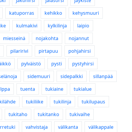
uki
jakohirsi
jalasorsi
jäykiste
katuporras
kehikko
kehysmuuri
ike
kulmakivi
kylkilinja
laipio
miesseinä
nojakohta
nojannut
pilaririvi
pirtapuu
pohjahirsi
äikkö
pylväistö
pysti
pystyhirsi
selänoja
sidemuuri
sidepalkki
sillanpää
olppa
tuenta
tukiaine
tukialue
kilähde
tukiliike
tukilinja
tukilupaus
tukitaho
tukitanko
tukivaihe
rretuki
vahvistaja
välikanta
välikappale