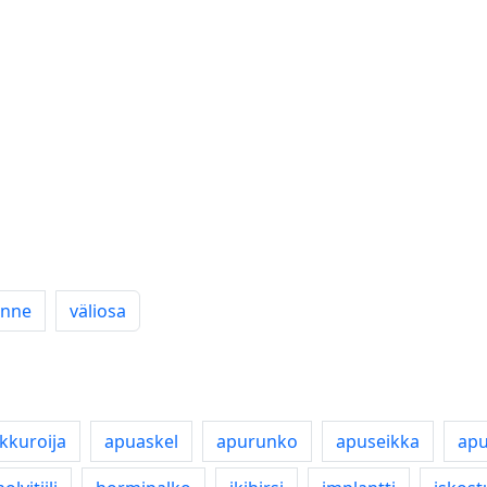
enne
väliosa
kkuroija
apuaskel
apurunko
apuseikka
apu