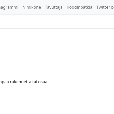
nagrammi
Nimikone
Tavuttaja
Koodinpätkiä
Twitter b
empaa rakennetta tai osaa.