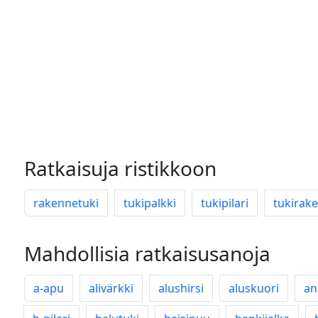
Ratkaisuja ristikkoon
rakennetuki
tukipalkki
tukipilari
tukirak
Mahdollisia ratkaisusanoja
a-apu
alivärkki
alushirsi
aluskuori
an