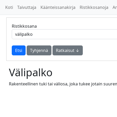
Koti
Taivuttaja
Käänteissanakirja
Ristikkosanoja
A
Ristikkosana
Tyhjennä
Ratkaisut ↓
Välipalko
Rakenteellinen tuki tai väliosa, joka tukee jotain suur