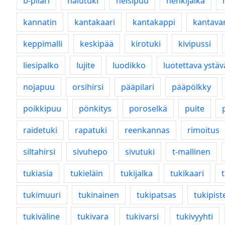
b-pilari
halutuki
heisipuu
henkijalka
kannatin
kantakaari
kantakappi
kantava
keppimalli
keskipää
kirotuki
kivipussi
liesipalko
lujite
luodikko
luotettava ystäv
nojapuu
orsihirsi
pääpilari
pääpölkky
poikkipuu
pönkitys
poroselkä
puite
raidetuki
rapatuki
reenkannas
rimoitus
siltahirsi
sivuhepo
sivutuki
t-mallinen
tukiasia
tukieläin
tukijalka
tukikaari
tukimuuri
tukinainen
tukipatsas
tukipist
tukiväline
tukivara
tukivarsi
tukivyyhti