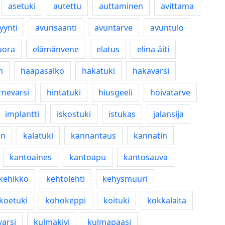
asetuki
autettu
auttaminen
avittama
yynti
avunsaanti
avuntarve
avuntulo
uora
elämänvene
elatus
elina-äiti
n
haapasalko
hakatuki
hakavarsi
rnevarsi
hintatuki
hiusgeeli
hoivatarve
implantti
iskostuki
istukas
jalansija
in
kalatuki
kannantaus
kannatin
kantoaines
kantoapu
kantosauva
kehikko
kehtolehti
kehysmuuri
koetuki
kohokeppi
koituki
kokkalaita
arsi
kulmakivi
kulmapaasi