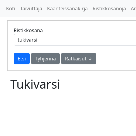
Koti
Taivuttaja
Käänteissanakirja
Ristikkosanoja
A
Ristikkosana
Tyhjennä
Ratkaisut ↓
Tukivarsi