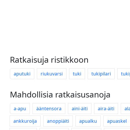
Ratkaisuja ristikkoon
aputuki
riukuvarsi
tuki
tukipilari
tuki
Mahdollisia ratkaisusanoja
a-apu
ääntensora
aini-äiti
aira-äiti
al
ankkuroija
anoppiäiti
apualku
apuaskel