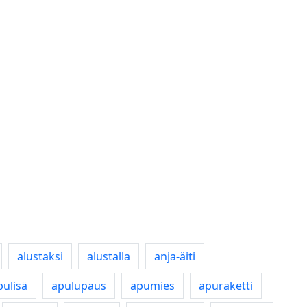
alustaksi
alustalla
anja-äiti
pulisä
apulupaus
apumies
apuraketti