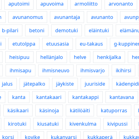
aputoimi
apuvoima
armoliitto
arvonanto
n
avunanomus
avunantaja
avunanto
avunp
b-pilari
betoni
demotuki
eläintuki
elämän
i
etutolppa
etuusasia
eu-takaus
g-kuppine
heisipuu
hellänjalo
helve
henkijalka
he
ihmisapu
ihmisneuvo
ihmisvarjo
ikihirsi
jalus
jätepalko
jäykiste
juuriside
kädenpid
e
kanta
kantakaari
kantakappi
kantavana
käsikaari
käsinoja
kätilöäiti
katuporras
kirotuki
kiusatuki
kivenkulma
kivipussi
korsi
kovike
kukanvarsi
kukkaperä
kukkav