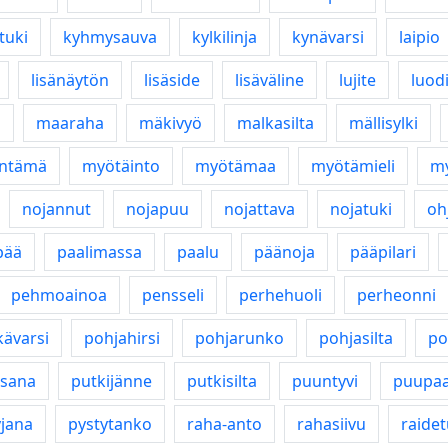
tuki
kyhmysauva
kylkilinja
kynävarsi
laipio
lisänäytön
lisäside
lisäväline
lujite
luod
ä
maaraha
mäkivyö
malkasilta
mällisylki
ntämä
myötäinto
myötämaa
myötämieli
m
nojannut
nojapuu
nojattava
nojatuki
oh
pää
paalimassa
paalu
päänoja
pääpilari
pehmoainoa
pensseli
perhehuoli
perheonni
kävarsi
pohjahirsi
pohjarunko
pohjasilta
po
osana
putkijänne
putkisilta
puuntyvi
puupaa
yjana
pystytanko
raha-anto
rahasiivu
raidet