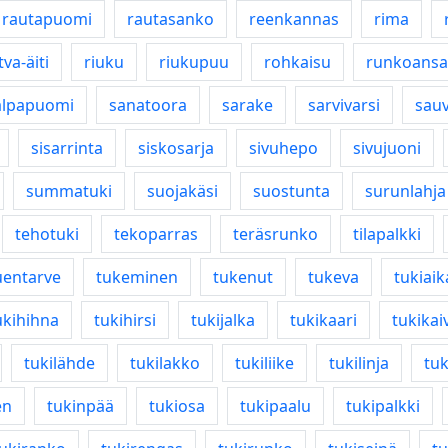
rautapuomi
rautasanko
reenkannas
rima
tva-äiti
riuku
riukupuu
rohkaisu
runkoansa
alpapuomi
sanatoora
sarake
sarvivarsi
sau
sisarrinta
siskosarja
sivuhepo
sivujuoni
summatuki
suojakäsi
suostunta
surunlahja
tehotuki
tekoparras
teräsrunko
tilapalkki
uentarve
tukeminen
tukenut
tukeva
tukiaik
ukihihna
tukihirsi
tukijalka
tukikaari
tukikai
tukilähde
tukilakko
tukiliike
tukilinja
tuk
en
tukinpää
tukiosa
tukipaalu
tukipalkki