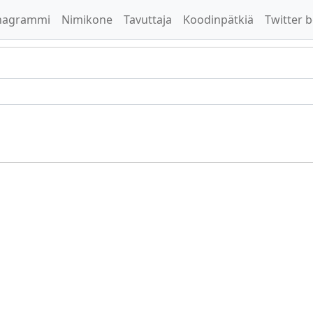
nagrammi
Nimikone
Tavuttaja
Koodinpätkiä
Twitter b