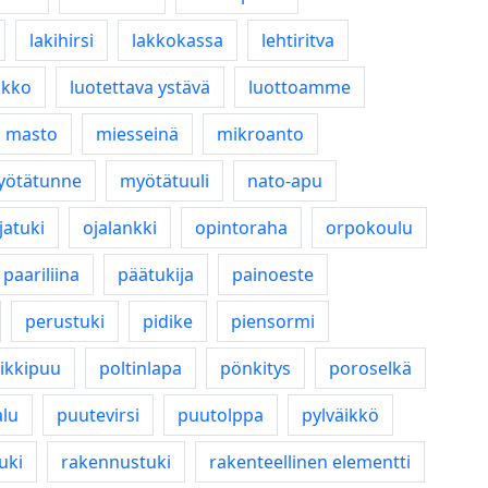
lakihirsi
lakkokassa
lehtiritva
ikko
luotettava ystävä
luottoamme
masto
miesseinä
mikroanto
yötätunne
myötätuuli
nato-apu
jatuki
ojalankki
opintoraha
orpokoulu
paariliina
päätukija
painoeste
perustuki
pidike
piensormi
ikkipuu
poltinlapa
pönkitys
poroselkä
lu
puutevirsi
puutolppa
pylväikkö
uki
rakennustuki
rakenteellinen elementti