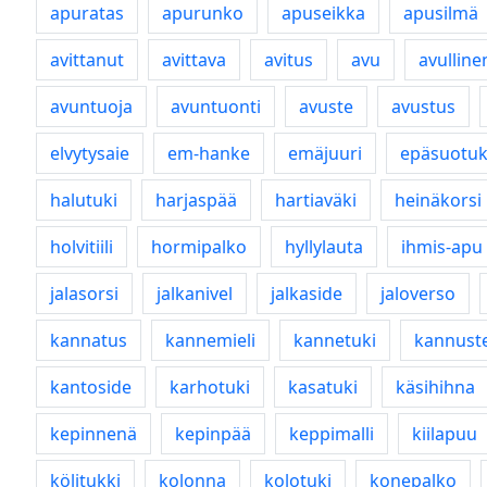
apuratas
apurunko
apuseikka
apusilmä
avittanut
avittava
avitus
avu
avulline
avuntuoja
avuntuonti
avuste
avustus
elvytysaie
em-hanke
emäjuuri
epäsuotuk
halutuki
harjaspää
hartiaväki
heinäkorsi
holvitiili
hormipalko
hyllylauta
ihmis-apu
jalasorsi
jalkanivel
jalkaside
jaloverso
kannatus
kannemieli
kannetuki
kannust
kantoside
karhotuki
kasatuki
käsihihna
kepinnenä
kepinpää
keppimalli
kiilapuu
kölitukki
kolonna
kolotuki
konepalko