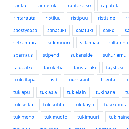
ranko
rannetuki
rantasalko
rapatuki
rintarauta
ristiluu
ristipuu
ristiside
ri
säestysosa
sahatuki
salatuki
salko
s
selkänuora
sidemuuri
sillanpää
siltahirsi
sparraus
stipendi
sukanside
sukuriemu
talopalko
tarukehä
taustatuki
täystuki
trukkilapa
trusti
tuensaanti
tuenta
t
tukiapu
tukiasia
tukieläin
tukihana
t
tukikisko
tukikohta
tukiköysi
tukikudos
tukimeno
tukimuoto
tukimuuri
tukinain