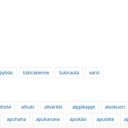
pylväs
tukirakenne
tukirauta
varsi
aholvi
alituki
alivärkki
alppikeppi
aluskuori
apuhana
apukanava
apukäsi
apulaite
a