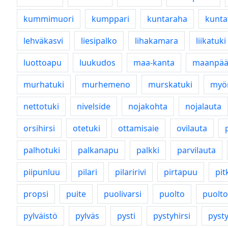
kummimuori
kumppari
kuntaraha
kunta
lehväkasvi
liesipalko
lihakamara
liikatuki
luottoapu
luukudos
maa-kanta
maanpä
murhatuki
murhemeno
murskatuki
myö
nettotuki
nivelside
nojakohta
nojalauta
orsihirsi
otetuki
ottamisaie
ovilauta
palhotuki
palkanapu
palkki
parvilauta
piipunluu
pilari
pilaririvi
pirtapuu
pit
propsi
puite
puolivarsi
puolto
puolt
pylväistö
pylväs
pysti
pystyhirsi
pyst