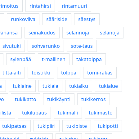
rimoitus
rintahirsi
rintamuuri
runkoviiva
sääriside
säestys
vahansa
seinäkudos
selännoja
selänoja
sivutuki
sohvarunko
sote-taus
sylenpää
t-mallinen
takatolppa
titta-äiti
toistikki
tolppa
tomi-rakas
a
tukiaine
tukiala
tukialku
tukialue
vo
tukikatto
tukikäynti
tukikerros
ilista
tukilupaus
tukimalli
tukimasto
tukipatsas
tukipiiri
tukipiste
tukipotti