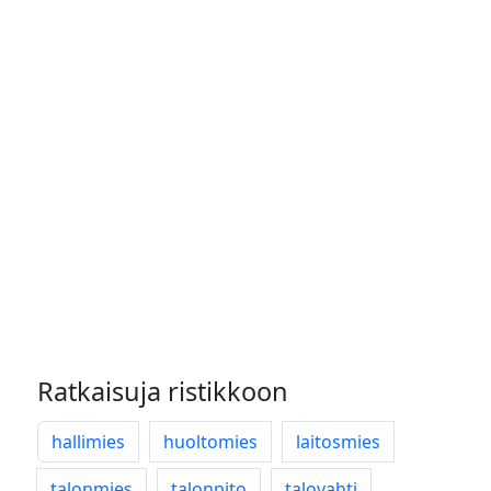
Ratkaisuja ristikkoon
hallimies
huoltomies
laitosmies
talonmies
talonpito
talovahti