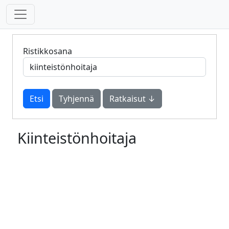
Ristikkosana
Tyhjennä
Ratkaisut ↓
Kiinteistönhoitaja