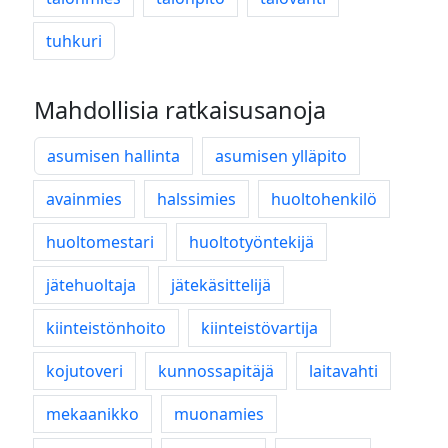
tuhkuri
Mahdollisia ratkaisusanoja
asumisen hallinta
asumisen ylläpito
avainmies
halssimies
huoltohenkilö
huoltomestari
huoltotyöntekijä
jätehuoltaja
jätekäsittelijä
kiinteistönhoito
kiinteistövartija
kojutoveri
kunnossapitäjä
laitavahti
mekaanikko
muonamies