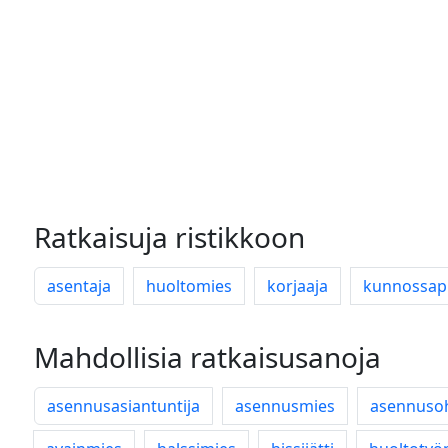
Ratkaisuja ristikkoon
asentaja
huoltomies
korjaaja
kunnossapi
Mahdollisia ratkaisusanoja
asennusasiantuntija
asennusmies
asennuso