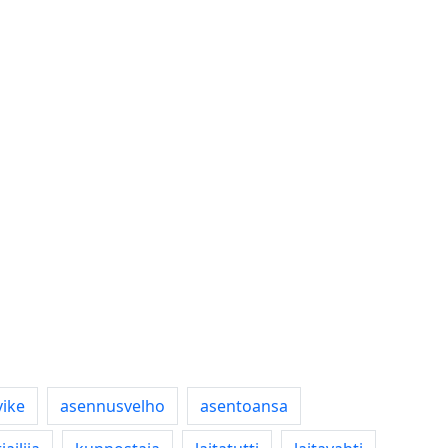
vike
asennusvelho
asentoansa