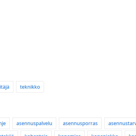
täjä
teknikko
hje
asennuspalvelu
asennusporras
asennustar