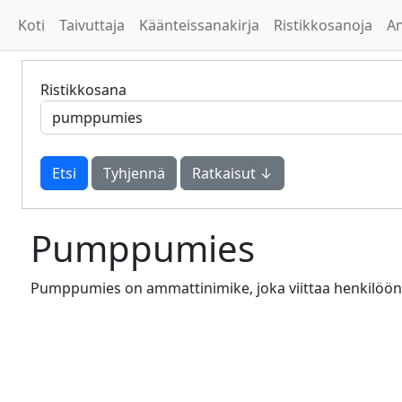
Koti
Taivuttaja
Käänteissanakirja
Ristikkosanoja
A
Ristikkosana
Tyhjennä
Ratkaisut ↓
Pumppumies
Pumppumies on ammattinimike, joka viittaa henkilöön, j