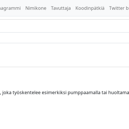
nagrammi
Nimikone
Tavuttaja
Koodinpätkiä
Twitter b
oka työskentelee esimerkiksi pumppaamalla tai huoltamalla er