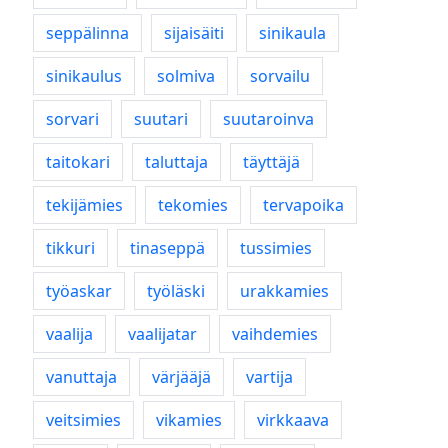
seppälinna
sijaisäiti
sinikaula
sinikaulus
solmiva
sorvailu
sorvari
suutari
suutaroinva
taitokari
taluttaja
täyttäjä
tekijämies
tekomies
tervapoika
tikkuri
tinaseppä
tussimies
työaskar
työläski
urakkamies
vaalija
vaalijatar
vaihdemies
vanuttaja
värjääjä
vartija
veitsimies
vikamies
virkkaava