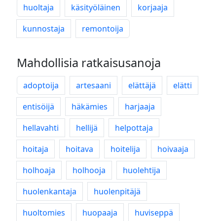
huoltaja
käsityöläinen
korjaaja
kunnostaja
remontoija
Mahdollisia ratkaisusanoja
adoptoija
artesaani
elättäjä
elätti
entisöijä
häkämies
harjaaja
hellavahti
hellijä
helpottaja
hoitaja
hoitava
hoitelija
hoivaaja
holhoaja
holhooja
huolehtija
huolenkantaja
huolenpitäjä
huoltomies
huopaaja
huviseppä