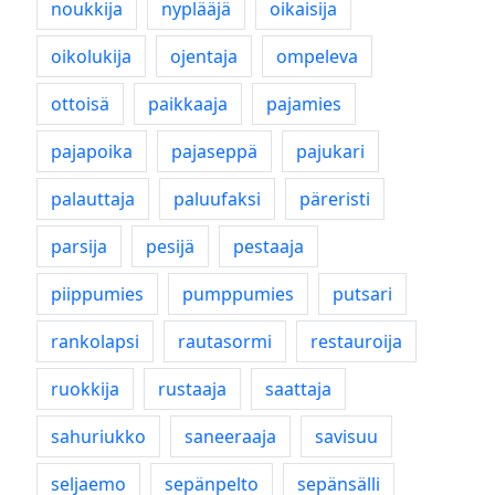
noukkija
nyplääjä
oikaisija
oikolukija
ojentaja
ompeleva
ottoisä
paikkaaja
pajamies
pajapoika
pajaseppä
pajukari
palauttaja
paluufaksi
päreristi
parsija
pesijä
pestaaja
piippumies
pumppumies
putsari
rankolapsi
rautasormi
restauroija
ruokkija
rustaaja
saattaja
sahuriukko
saneeraaja
savisuu
seljaemo
sepänpelto
sepänsälli