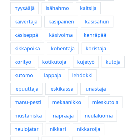
hyysääjä
isähahmo
kaitsija
kaivertaja
käsipäinen
käsisahuri
käsiseppä
käsivoima
kehräpää
kikkapoika
kohentaja
koristaja
korityö
kotikutoja
kujetyö
kutoja
kutomo
lappaja
lehdokki
lepuuttaja
leskikassa
lunastaja
manu-pesti
mekaanikko
mieskutoja
mustaniska
näprääjä
neulaluoma
neulojatar
nikkari
nikkaroija