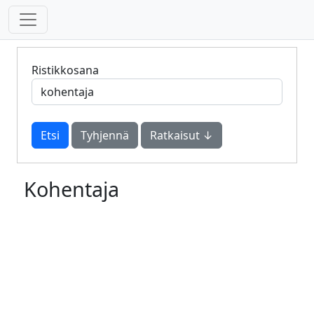
Ristikkosana
Tyhjennä
Ratkaisut ↓
Kohentaja