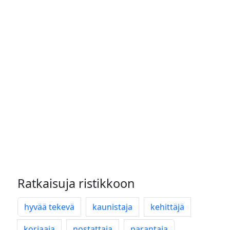
Ratkaisuja ristikkoon
hyvää tekevä
kaunistaja
kehittäjä
korjaaja
nostattaja
parantaja