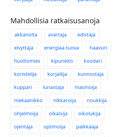
Mahdollisia ratkaisusanoja
akkanoita
avartaja
edistäjä
elvyttäjä
energiaa tuova
haavuri
huoltomies
kipuneito
koodari
koristelija
korjailija
kunnostaja
kuppari
lunastaja
masinoija
mekaanikko
nikkaroija
noukkija
ohjelmoija
oikaisija
oikolukija
ojentaja
optimoija
paikkaaja