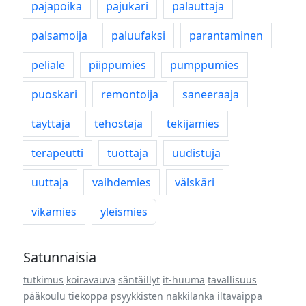
pajapoika
pajukari
palauttaja
palsamoija
paluufaksi
parantaminen
peliale
piippumies
pumppumies
puoskari
remontoija
saneeraaja
täyttäjä
tehostaja
tekijämies
terapeutti
tuottaja
uudistuja
uuttaja
vaihdemies
välskäri
vikamies
yleismies
Satunnaisia
tutkimus
koiravauva
säntäillyt
it-huuma
tavallisuus
pääkoulu
tiekoppa
psyykkisten
nakkilanka
iltavaippa