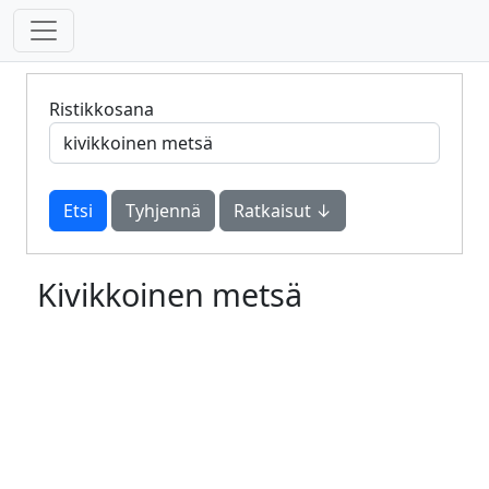
Ristikkosana
Tyhjennä
Ratkaisut ↓
Kivikkoinen metsä