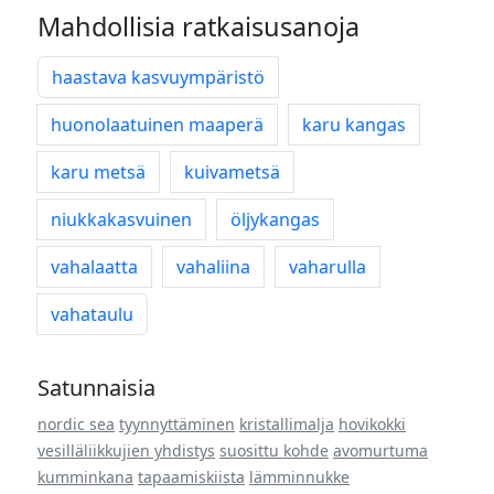
Mahdollisia ratkaisusanoja
haastava kasvuympäristö
huonolaatuinen maaperä
karu kangas
karu metsä
kuivametsä
niukkakasvuinen
öljykangas
vahalaatta
vahaliina
vaharulla
vahataulu
Satunnaisia
nordic sea
tyynnyttäminen
kristallimalja
hovikokki
vesilläliikkujien yhdistys
suosittu kohde
avomurtuma
kumminkana
tapaamiskiista
lämminnukke