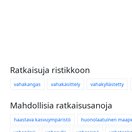
Ratkaisuja ristikkoon
vahakangas
vahakäsittely
vahakyllästetty
Mahdollisia ratkaisusanoja
haastava kasvuympäristö
huonolaatuinen maap