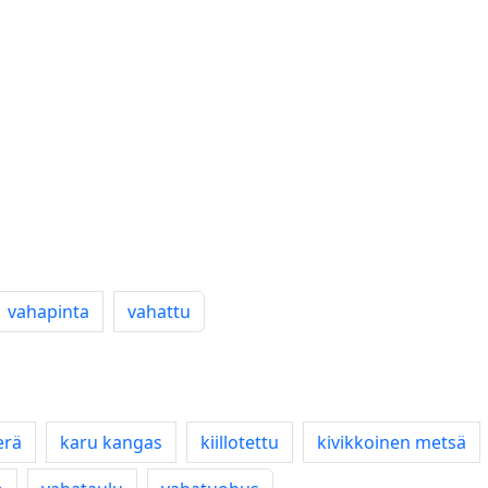
vahapinta
vahattu
erä
karu kangas
kiillotettu
kivikkoinen metsä