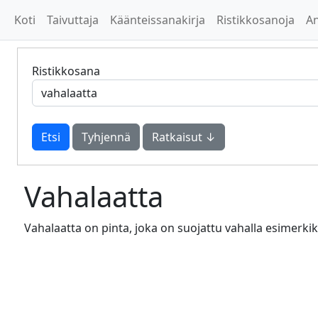
Koti
Taivuttaja
Käänteissanakirja
Ristikkosanoja
A
Ristikkosana
Tyhjennä
Ratkaisut ↓
Vahalaatta
Vahalaatta on pinta, joka on suojattu vahalla esimerkiks