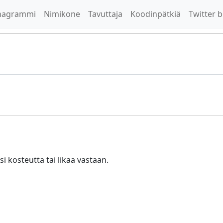
nagrammi
Nimikone
Tavuttaja
Koodinpätkiä
Twitter b
i kosteutta tai likaa vastaan.