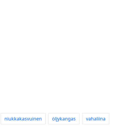
niukkakasvuinen
öljykangas
vahaliina