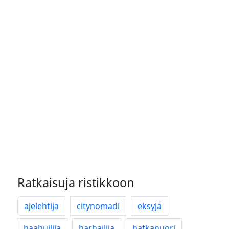
Ratkaisuja ristikkoon
ajelehtija
citynomadi
eksyjä
haahuilija
harhailija
hatkanuori