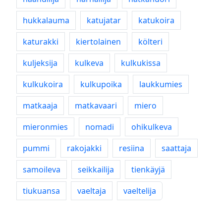
hukkalauma
katujatar
katukoira
katurakki
kiertolainen
költeri
kuljeksija
kulkeva
kulkukissa
kulkukoira
kulkupoika
laukkumies
matkaaja
matkavaari
miero
mieronmies
nomadi
ohikulkeva
pummi
rakojakki
resiina
saattaja
samoileva
seikkailija
tienkäyjä
tiukuansa
vaeltaja
vaeltelija