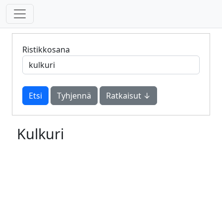
Ristikkosana
Tyhjennä
Ratkaisut ↓
Kulkuri