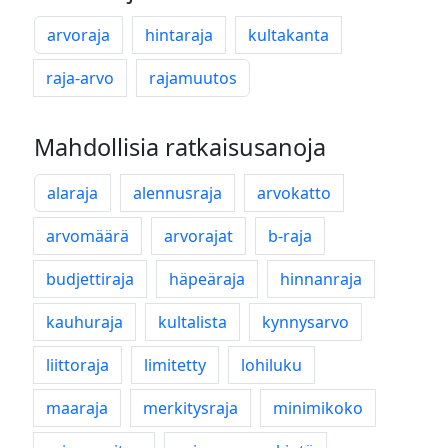
arvoraja
hintaraja
kultakanta
raja-arvo
rajamuutos
Mahdollisia ratkaisusanoja
alaraja
alennusraja
arvokatto
arvomäärä
arvorajat
b-raja
budjettiraja
häpeäraja
hinnanraja
kauhuraja
kultalista
kynnysarvo
liittoraja
limitetty
lohiluku
maaraja
merkitysraja
minimikoko