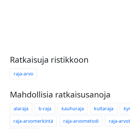
Ratkaisuja ristikkoon
raja-arvo
Mahdollisia ratkaisusanoja
alaraja
b-raja
kauhuraja
kultaraja
ky
raja-arvomerkintä
raja-arvometodi
raja-arvo