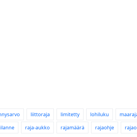
nnysarvo
liittoraja
limitetty
lohiluku
maaraj
tilanne
raja-aukko
rajamäärä
rajaohje
raja