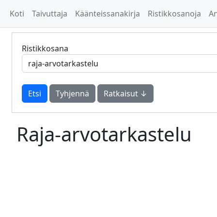
Koti
Taivuttaja
Käänteissanakirja
Ristikkosanoja
A
Ristikkosana
Tyhjennä
Ratkaisut ↓
Raja-arvotarkastelu