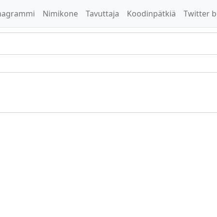
nagrammi
Nimikone
Tavuttaja
Koodinpätkiä
Twitter b