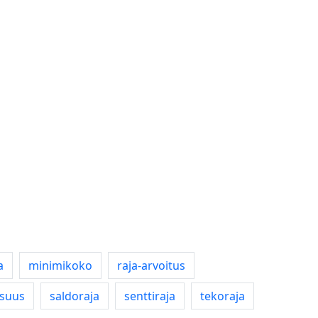
a
minimikoko
raja-arvoitus
osuus
saldoraja
senttiraja
tekoraja