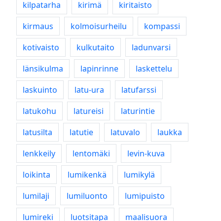
kilpatarha
kirimä
kiritaisto
kirmaus
kolmoisurheilu
kompassi
kotivaisto
kulkutaito
ladunvarsi
länsikulma
lapinrinne
laskettelu
laskuinto
latu-ura
latufarssi
latukohu
latureisi
laturintie
latusilta
latutie
latuvalo
laukka
lenkkeily
lentomäki
levin-kuva
loikinta
lumikenkä
lumikylä
lumilaji
lumiluonto
lumipuisto
lumireki
luotsitapa
maalisuora