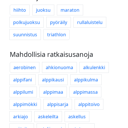
hiihto
juoksu
maraton
polkujuoksu
pyöräily
rullaluistelu
suunnistus
triathlon
Mahdollisia ratkaisusanoja
aerobinen
ahkionuoma
alkulenkki
alppifani
alppikausi
alppikulma
alppilumi
alppimaa
alppimassa
alppimökki
alppisarja
alppitoivo
arkiajo
askeleilta
askellus