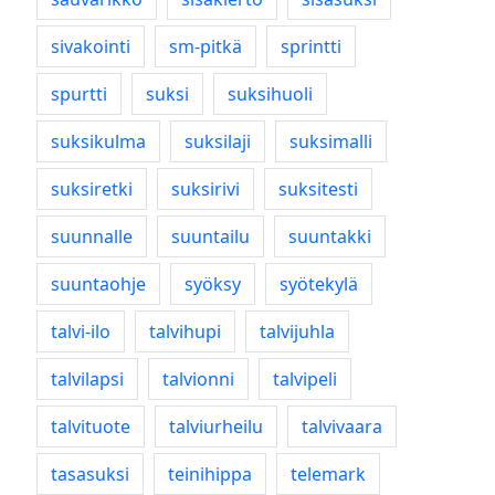
sivakointi
sm-pitkä
sprintti
spurtti
suksi
suksihuoli
suksikulma
suksilaji
suksimalli
suksiretki
suksirivi
suksitesti
suunnalle
suuntailu
suuntakki
suuntaohje
syöksy
syötekylä
talvi-ilo
talvihupi
talvijuhla
talvilapsi
talvionni
talvipeli
talvituote
talviurheilu
talvivaara
tasasuksi
teinihippa
telemark