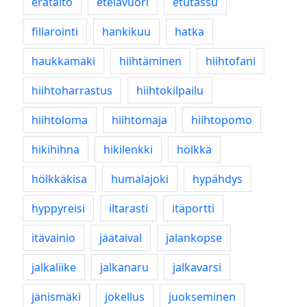
erätaito
etelävuori
etutassu
fillarointi
hankikuu
hatka
haukkamäki
hiihtäminen
hiihtofani
hiihtoharrastus
hiihtokilpailu
hiihtoloma
hiihtomaja
hiihtopomo
hikihihna
hikilenkki
hölkkä
hölkkäkisa
humalajoki
hypähdys
hyppyreisi
iltarasti
itäportti
itävainio
jäätaival
jalankopse
jalkaliike
jalkanaru
jalkavarsi
jänismäki
jokellus
juokseminen