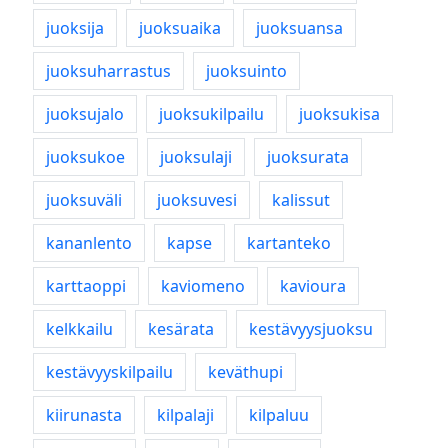
juoksija
juoksuaika
juoksuansa
juoksuharrastus
juoksuinto
juoksujalo
juoksukilpailu
juoksukisa
juoksukoe
juoksulaji
juoksurata
juoksuväli
juoksuvesi
kalissut
kananlento
kapse
kartanteko
karttaoppi
kaviomeno
kavioura
kelkkailu
kesärata
kestävyysjuoksu
kestävyyskilpailu
keväthupi
kiirunasta
kilpalaji
kilpaluu