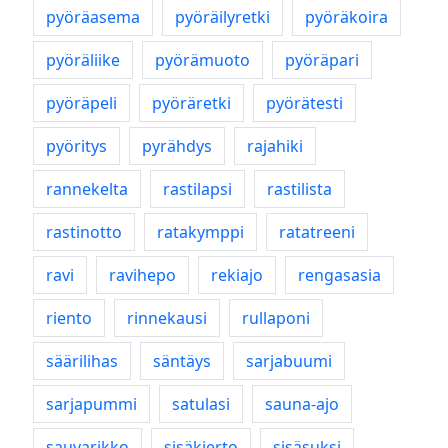
pyöräasema
pyöräilyretki
pyöräkoira
pyöräliike
pyörämuoto
pyöräpari
pyöräpeli
pyöräretki
pyörätesti
pyöritys
pyrähdys
rajahiki
rannekelta
rastilapsi
rastilista
rastinotto
ratakymppi
ratatreeni
ravi
ravihepo
rekiajo
rengasasia
riento
rinnekausi
rullaponi
säärilihas
säntäys
sarjabuumi
sarjapummi
satulasi
sauna-ajo
sauvarikko
sisäkierto
sisäsuksi