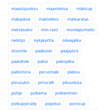
maastojuoksu
maastokisa
mäkicup
mäkipäivä
mäkiviikko
matkaratas
metsäsuksi
mm-rasti
monilajiurheilu
nelistys
nykykartta
oikeajalka
otsontie
pääkoski
pääpyörä
päätähde
päkiä
pakojalka
palkintora
perusmäki
pieksu
piirusuksi
pirturalli
pituuskisa
pohje
polkema
polkeminen
polkupyöräily
popotus
porocup