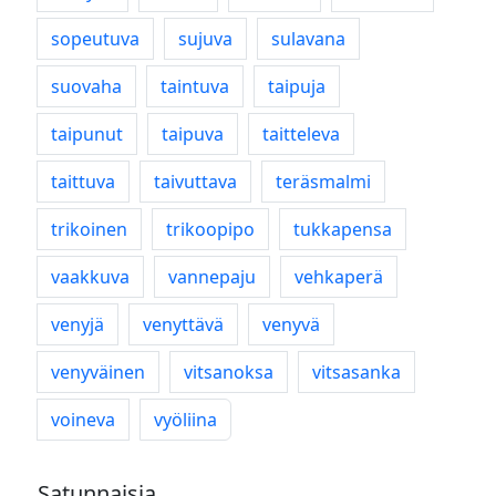
sopeutuva
sujuva
sulavana
suovaha
taintuva
taipuja
taipunut
taipuva
taitteleva
taittuva
taivuttava
teräsmalmi
trikoinen
trikoopipo
tukkapensa
vaakkuva
vannepaju
vehkaperä
venyjä
venyttävä
venyvä
venyväinen
vitsanoksa
vitsasanka
voineva
vyöliina
Satunnaisia