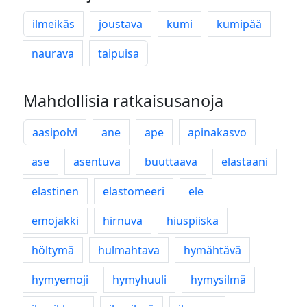
ilmeikäs
joustava
kumi
kumipää
naurava
taipuisa
Mahdollisia ratkaisusanoja
aasipolvi
ane
ape
apinakasvo
ase
asentuva
buuttaava
elastaani
elastinen
elastomeeri
ele
emojakki
hirnuva
hiuspiiska
höltymä
hulmahtava
hymähtävä
hymyemoji
hymyhuuli
hymysilmä