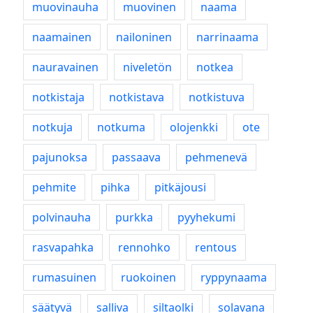
muovinauha
muovinen
naama
naamainen
nailoninen
narrinaama
nauravainen
niveletön
notkea
notkistaja
notkistava
notkistuva
notkuja
notkuma
olojenkki
ote
pajunoksa
passaava
pehmenevä
pehmite
pihka
pitkäjousi
polvinauha
purkka
pyyhekumi
rasvapahka
rennohko
rentous
rumasuinen
ruokoinen
ryppynaama
säätyvä
salliva
siltaolki
solavana