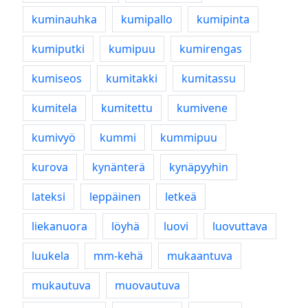
kuminauhka
kumipallo
kumipinta
kumiputki
kumipuu
kumirengas
kumiseos
kumitakki
kumitassu
kumitela
kumitettu
kumivene
kumivyö
kummi
kummipuu
kurova
kynänterä
kynäpyyhin
lateksi
leppäinen
letkeä
liekanuora
löyhä
luovi
luovuttava
luukela
mm-kehä
mukaantuva
mukautuva
muovautuva