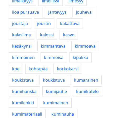
ilmeikkyys
ilmeilevä
ilmesyy
iloa pursuava
jäntevyys
jouheva
joustaja
joustin
kakattava
kalasiima
kalossi
kasvo
kesäkynsi
kimmahtava
kimmoava
kimmoinen
kimmoisa
kipakka
koe
kohtapää
korkokarsi
koukistava
koukistuva
kumarainen
kumihanska
kumijauhe
kumikotelo
kumilenkki
kumimainen
kumimateriaali
kuminauha